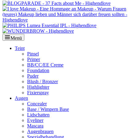
Menü
Primäres
Teint
Pinsel
Menü
Primer
BB/CC/EE Creme
Foundation
Puder
Blush / Bronzer
Highlighter
Fixierspray
Augen
Concealer
Base / Wimpern Base
Lidschatten
Eyeliner
Mascara
Augenbrauen
Spezialbehandlung