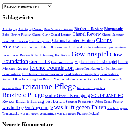
Startseite
Schlagwörter
Biotherm Review
Blogparade
Anti Aging
Anti Aging Serum
Bare Minerals Review
Chanel Review
Bobbi Brown Review
Chanel Glow
Chanel limitiert
Chanel Summer
Clarins
Clarins Limited Edition
Look 2015 Review
Clarins Eyeliner
Review
Dior Limited Edition
Dior Summer Look
elektrische Gesichtsreinigungsbürste
Gewinnspiel
Glow
Foreo
Foreo Review Bilder Erfahrung Test Bericht
Foundation
Guerlain LE
Highendlove Gewinnspiel
Laura
Guerlain Review
leichte Foundation
Mercier Review
leichte Foundation für den Sommer
Lookfantastic
Lookfantastic Adventskalender
Lookfantastic Beauty Box
Lookfantastic
Review Bilder Erfahrung Test Bericht
Mac Foundation Review
Paula´s Choice
Primer für
reizarme Pflege
trockene Haut
Reizarme Pflege Inci
Reizfreie Pflege
sanfte Gesichtsreinigung
SOL DE JANEIRO
Review Bilder Erfahrung Test Bericht
Sommer Foundation
Urban Decay Review
was hilft gegen Falten
was hilft gegen Augenringe
was hilft gegen
Tränensäcke
was tun gegen Augenringe
was tun gegen Pigmentflecken?
Neueste Kommentare