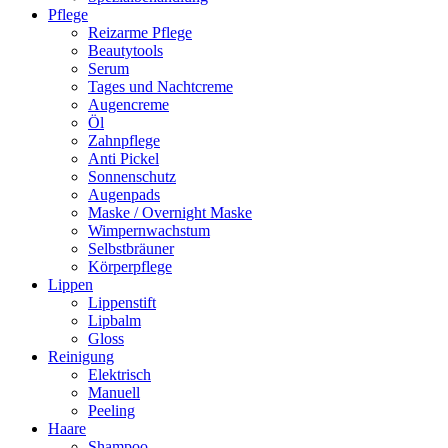
Pflege
Reizarme Pflege
Beautytools
Serum
Tages und Nachtcreme
Augencreme
Öl
Zahnpflege
Anti Pickel
Sonnenschutz
Augenpads
Maske / Overnight Maske
Wimpernwachstum
Selbstbräuner
Körperpflege
Lippen
Lippenstift
Lipbalm
Gloss
Reinigung
Elektrisch
Manuell
Peeling
Haare
Shampoo