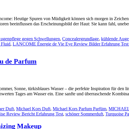
 Lancome: Heutige Spuren von Müdigkeit können sich morgen in Zeichen
toren beeinflussen das Erscheinungsbild der Haut: Sie kann fahl, uneb
ugenpflege gegen Schwellungen
,
Concealergrundlage
,
kühlende Auge
Fluid
,
LANCOME Énergie de Vie Eye Review Bilder Erfahrung Test 
u de Parfum
Sommer, Sonne, türkisblaues Wasser – die perfekte Inspiration für den l
werten Tages am Wasser ein. Eine sanfte und überraschende Kombinatio
ner Duft
,
Michael Kors Duft
,
Michael Kors Parfum Parfüm
,
MICHAEL K
se Review Bericht Erfahrung Test
,
schöner Sommerduft
,
Turquoise P
izing Makeup