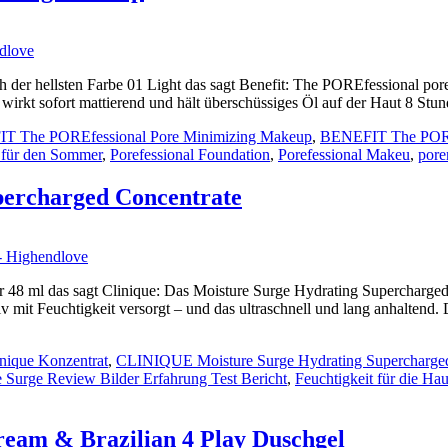
h der hellsten Farbe 01 Light das sagt Benefit: The POREfessional po
r wirkt sofort mattierend und hält überschüssiges Öl auf der Haut 8 St
T The POREfessional Pore Minimizing Makeup
,
BENEFIT The POREf
 für den Sommer
,
Porefessional Foundation
,
Porefessional Makeu
,
pore
ercharged Concentrate
 48 ml das sagt Clinique: Das Moisture Surge Hydrating Supercharged C
ensiv mit Feuchtigkeit versorgt – und das ultraschnell und lang anhalten
inique Konzentrat
,
CLINIQUE Moisture Surge Hydrating Supercharged
e Surge Review Bilder Erfahrung Test Bericht
,
Feuchtigkeit für die Hau
am & Brazilian 4 Play Duschgel