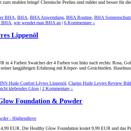
ut zum strahlen bringt! Chemische Peelins sind milder und besser für d
über BHA
,
BHA
,
BHA Anwendung
,
BHA Routine
,
BHA Sonnenschutz
rt BHA
,
wie wendet man BHA an
|
6 Kommentare ↓
res Lippenöl
EUR in 4 Farben Swatches der 4 Farben von links nach rechts: Rosa, Gol
us seiner langjährigen Erfahrung mit Körper- und Gesichtsölen. Haselnu
S Huile Confort Lèvres Lippenöl
,
Clarins Huile Levres Review Bild
nicht klebendes Gloss
|
2 Kommentare ↓
Glow Foundation & Powder
 14,99 EUR. Die Healthy Glow Foundation kostet 9,99 EUR und das Pude