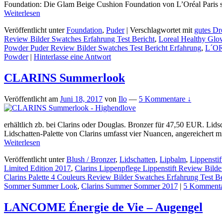
Foundation: Die Glam Beige Cushion Foundation von L’Oréal Paris sc
Weiterlesen
Veröffentlicht unter
Foundation
,
Puder
|
Verschlagwortet mit
gutes Dr
Review Bilder Swatches Erfahrung Test Bericht
,
Loreal Healthy Glo
Powder Puder Review Bilder Swatches Test Bericht Erfahrung
,
L´OR
Powder
|
Hinterlasse eine Antwort
CLARINS Summerlook
Veröffentlicht am
Juni 18, 2017
von
Ilo
—
5 Kommentare ↓
erhältlich zb. bei Clarins oder Douglas. Bronzer für 47,50 EUR. Lid
Lidschatten-Palette von Clarins umfasst vier Nuancen, angereichert m
Weiterlesen
Veröffentlicht unter
Blush / Bronzer
,
Lidschatten
,
Lipbalm
,
Lippenstif
Limited Edition 2017
,
Clarins Lippenpflege Lippenstift Review Bilde
Clarins Palette 4 Couleurs Review Bilder Swatches Erfahrung Test Be
Sommer Summer Look
,
Clarins Summer Sommer 2017
|
5 Kommenta
LANCOME Énergie de Vie – Augengel