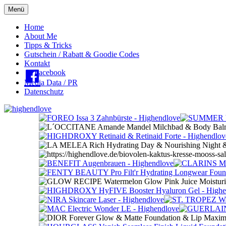
Menü
Oberes
Home
About Me
Menü
Tipps & Tricks
Gutschein / Rabatt & Goodie Codes
Kontakt
Facebook
Media Data / PR
Datenschutz