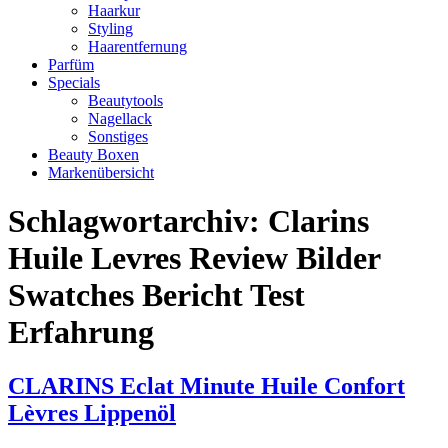
Haarkur
Styling
Haarentfernung
Parfüm
Specials
Beautytools
Nagellack
Sonstiges
Beauty Boxen
Markenübersicht
Schlagwortarchiv:
Clarins
Huile Levres Review Bilder
Swatches Bericht Test
Erfahrung
CLARINS Eclat Minute Huile Confort
Lèvres Lippenöl