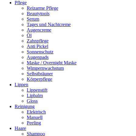
Pflege
Reizarme Pflege
Beautytools
Serum
Tages und Nachtcreme
Augencreme
Öl
Zahnpflege
Anti Pickel
Sonnenschutz
Augenpads
Maske / Overnight Maske
Wimpernwachstum
Selbstbräuner
Körperpflege
Lippen
Lippenstift
Lipbalm
Gloss
Reinigung
Elektrisch
Manuell
Peeling
Haare
Shampoo