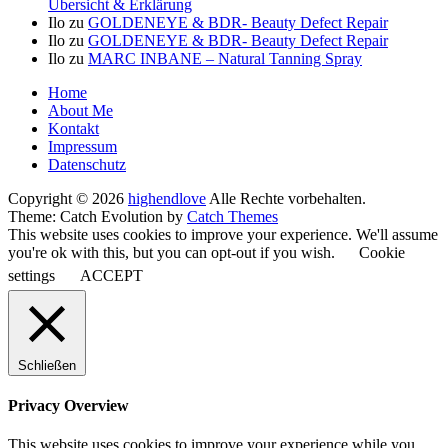
Übersicht & Erklärung
Ilo
zu
GOLDENEYE & BDR- Beauty Defect Repair
Ilo
zu
GOLDENEYE & BDR- Beauty Defect Repair
Ilo
zu
MARC INBANE – Natural Tanning Spray
Seitenfuß-
Home
About Me
Menü
Kontakt
Impressum
Datenschutz
Copyright © 2026
highendlove
Alle Rechte vorbehalten.
Theme: Catch Evolution by
Catch Themes
This website uses cookies to improve your experience. We'll assume
you're ok with this, but you can opt-out if you wish.
Cookie
settings
ACCEPT
Schließen
Privacy Overview
This website uses cookies to improve your experience while you