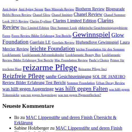
Biotherm Review
Blogparade
Anti Aging
Anti Aging Serum
Bare Minerals Review
Chanel Review
Bobbi Brown Review
Chanel Glow
Chanel limitiert
Chanel Summer
Clarins
Clarins Limited Edition
Look 2015 Review
Clarins Eyeliner
Review
Dior Limited Edition
Dior Summer Look
elektrische Gesichtsreinigungsbürste
Gewinnspiel
Glow
Foreo
Foreo Review Bilder Erfahrung Test Bericht
Foundation
Guerlain LE
Highendlove Gewinnspiel
Laura
Guerlain Review
leichte Foundation
Mercier Review
leichte Foundation für den Sommer
Lookfantastic
Lookfantastic Adventskalender
Lookfantastic Beauty Box
Lookfantastic
Review Bilder Erfahrung Test Bericht
Mac Foundation Review
Paula´s Choice
Primer für
reizarme Pflege
trockene Haut
Reizarme Pflege Inci
Reizfreie Pflege
sanfte Gesichtsreinigung
SOL DE JANEIRO
Review Bilder Erfahrung Test Bericht
Sommer Foundation
Urban Decay Review
was hilft gegen Falten
was hilft gegen Augenringe
was hilft gegen
Tränensäcke
was tun gegen Augenringe
was tun gegen Pigmentflecken?
Neueste Kommentare
Ilo
zu
MAC Lippenstifte und deren Finish Übersicht &
Erklärung
Sabine Holzberger
zu
MAC Lippenstifte und deren Finish