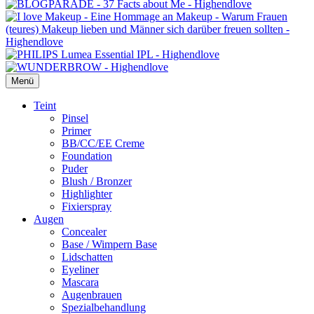
Menü
Primäres
Teint
Pinsel
Menü
Primer
BB/CC/EE Creme
Foundation
Puder
Blush / Bronzer
Highlighter
Fixierspray
Augen
Concealer
Base / Wimpern Base
Lidschatten
Eyeliner
Mascara
Augenbrauen
Spezialbehandlung