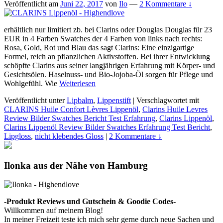
Veröffentlicht am
Juni 22, 2017
von
Ilo
—
2 Kommentare ↓
erhältlich nur limitiert zb. bei Clarins oder Douglas Douglas für 23
EUR in 4 Farben Swatches der 4 Farben von links nach rechts:
Rosa, Gold, Rot und Blau das sagt Clarins: Eine einzigartige
Formel, reich an pflanzlichen Aktivstoffen. Bei ihrer Entwicklung
schöpfte Clarins aus seiner langjährigen Erfahrung mit Körper- und
Gesichtsölen. Haselnuss- und Bio-Jojoba-Öl sorgen für Pflege und
Wohlgefühl. Wie
Weiterlesen
Veröffentlicht unter
Lipbalm
,
Lippenstift
|
Verschlagwortet mit
CLARINS Huile Confort Lèvres Lippenöl
,
Clarins Huile Levres
Review Bilder Swatches Bericht Test Erfahrung
,
Clarins Lippenöl
,
Clarins Lippenöl Review Bilder Swatches Erfahrung Test Bericht
,
Lipgloss
,
nicht klebendes Gloss
|
2 Kommentare ↓
Ilonka aus der Nähe von Hamburg
-Produkt Reviews und Gutschein & Goodie Codes-
Willkommen auf meinem Blog!
In meiner Freizeit teste ich mich sehr gerne durch neue Sachen und