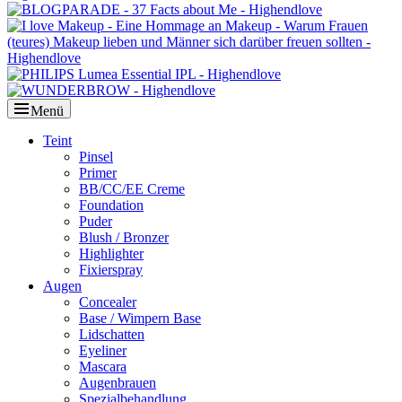
Menü
Primäres
Teint
Pinsel
Menü
Primer
BB/CC/EE Creme
Foundation
Puder
Blush / Bronzer
Highlighter
Fixierspray
Augen
Concealer
Base / Wimpern Base
Lidschatten
Eyeliner
Mascara
Augenbrauen
Spezialbehandlung