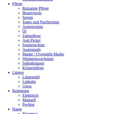
Pflege
Reizarme Pflege
Beautytools
Serum
Tages und Nachtcreme
Augencreme
Öl
Zahnpflege
Anti Pickel
Sonnenschutz
Augenpads
Maske / Overnight Maske
Wimpernwachstum
Selbstbräuner
Körperpflege
Lippen
Lippenstift
Lipbalm
Gloss
Reinigung
Elektrisch
Manuell
Peeling
Haare
Shampoo