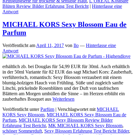
Reinigungserie für trockene & sensible Haut
,
L´OREAL Kostbare
Blüten Review Bilder Erfahrung Test Bericht
|
Hinterlasse eine
Antwort
MICHAEL KORS Sexy Blossom Eau de
Parfum
Veröffentlicht am
April 11, 2017
von
Ilo
—
Hinterlasse eine
Antwort
erhältlich zb. bei Douglas für 54,99 EUR für 30ml. Auch erhältlich
in der 50ml Variante für 82 EUR das sagt Michael Kors: Zauberhaft,
verführerisch, romantisch: Sexy Blossom verzaubert mit einem
blumig-holzigen Hauch von Frühling. Süße und zugleich sanfte
Litschi, prickelnde Rosenblüten und der Duft von taufrischen
Blättern am Morgen umhüllen die Sinne – im Herzen erblüht ein
zauberhaftes Bouquet aus
Weiterlesen
Veröffentlicht unter
Parfüm
|
Verschlagwortet mit
MICHAEL
KORS Sexy Blossom
,
MICHAEL KORS Sexy Blossom Eau de
Parfum
,
MICHAEL KORS Sexy Blossom Review Bilder
Erfahrung Test Bericht
,
MK MICHAEL KORS Sexy Blossom
,
schöner Sommerduft
,
Sexy Blossom Erfahrung Test Bericht Bilder
,