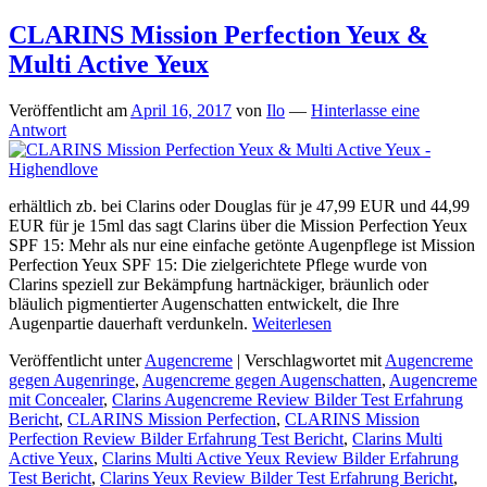
CLARINS Mission Perfection Yeux &
Multi Active Yeux
Veröffentlicht am
April 16, 2017
von
Ilo
—
Hinterlasse eine
Antwort
erhältlich zb. bei Clarins oder Douglas für je 47,99 EUR und 44,99
EUR für je 15ml das sagt Clarins über die Mission Perfection Yeux
SPF 15: Mehr als nur eine einfache getönte Augenpflege ist Mission
Perfection Yeux SPF 15: Die zielgerichtete Pflege wurde von
Clarins speziell zur Bekämpfung hartnäckiger, bräunlich oder
bläulich pigmentierter Augenschatten entwickelt, die Ihre
Augenpartie dauerhaft verdunkeln.
Weiterlesen
Veröffentlicht unter
Augencreme
|
Verschlagwortet mit
Augencreme
gegen Augenringe
,
Augencreme gegen Augenschatten
,
Augencreme
mit Concealer
,
Clarins Augencreme Review Bilder Test Erfahrung
Bericht
,
CLARINS Mission Perfection
,
CLARINS Mission
Perfection Review Bilder Erfahrung Test Bericht
,
Clarins Multi
Active Yeux
,
Clarins Multi Active Yeux Review Bilder Erfahrung
Test Bericht
,
Clarins Yeux Review Bilder Test Erfahrung Bericht
,