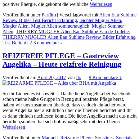
positiver Energie, die gekonnt die weibliche
Weiterlesen
Veröffentlicht unter
Parfüm
|
Verschlagwortet mit
Alien Eau Sublime
Review Bilder Test Bericht Erfahrung
,
leichter Mugler Alien
,
Mugler Alien
,
Mugler Alien sommertauglich
,
Mugler Sommer
Alien
,
THIERRY MUGLER Alien Eau Sublime Eau de Toilette
,
THIERRY MUGLER Alien Eau Sublime Review Bilder Erfahrung
Test Bericht
|
2 Kommentare ↓
REIZFREIE PFLEGE – Gastreview
Angelika – Heute reizfreie Reinigung
Veröffentlicht am
April 20, 2017
von
Ilo
—
8 Kommentare ↓
So Ihr Lieben es ist soweit… Da die liebe Angelika bei Facebook
schon meine halbe Gruppe in Bezug auf reizfreie Pflege berät,
haben wir uns zusammen überlegt, dass es doch einfacher wäre
wenn Angelika hier ausführlich über die Themen berichtet und Ihr
es dann einfach nachlesen könnt. Die liebe Angelika macht das nicht
beruflich,sondern hat sich hobbymäßig sehr mit dem Thema
Weiterlesen
Veröffentlicht unter
Manuell
,
Reizarme Pflege
,
Sonstiges
,
Specials
|