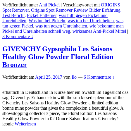
Veröffentlicht unter
Anti Pickel
|
Verschlagwortet mit
ORIGINS
Spot Remover
,
Origins Spot Remover Review Bilder Erfahrung
Test Bericht
,
Pickel Entferner
,
was hilft gegen Pickel und
Unreinheiten
,
Was tun bei Pickeln
,
was tun bei Unreinheiten
,
was
tun gegen Pickel
,
was tun gegen Unreinheiten
,
wie bekommt man
Pickel und Unreinheiten schnell weg
,
wirksames Anti-Pickel Mittel
|
3 Kommentare ↓
GIVENCHY Gypsophila Les Saisons
Healthy Glow Powder Floral Edition
Bronzer
Veröffentlicht am
April 25, 2017
von
Ilo
—
6 Kommentare ↓
erhältlich in Deutschland in Kürze hier ein Swatch im Tageslicht das
sagt Givenchy: Enhance skin with the sun kissed splendour of the
Givenchy Les Saisons Healthy Glow Powder, a limited edition
bonne mine powder that gives the complexion a beautiful glow. A
showstopping collector’s piece, the Floral Edition Les Saisons
Healthy Glow Powder in 02 Douce Saison features Givenchy’s
iconic
Weiterlesen