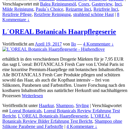
Verschlagwortet mit
Balea Reinigungsöl
,
Cosrx
,
Gastreview
,
Inci
,
Milde Reinigung
,
Paula´s Choice
,
Reizarme Inci
,
Reizfreie Inci
,
Reizfreie Pflege
,
Reizfreie Reinigung
,
strahlend schöne Haut
|
8
Kommentare ↓
L´OREAL Botanicals Haarpflegeserie
Veröffentlicht am
April 19, 2017
von
Ilo
—
4 Kommentare ↓
erhältlich in den verschiedenen Drogerie Märkten für je 7,95 EUR
das sagt L´oreal: BOTANICALS Fresh Care von L’Oréal Paris ist
eine luxuriöse Premium-Haarpflege mit botanischen Inhaltsstoffen.
Alle BOTANICALS Fresh Care Produkte pflegen und schützen
sowohl das Haar, als auch die Kopfhaut intensiv – frei von
Silikonen, Parabenen und Farbstoffen. Unsere Forschung nach den
kostbaren Inhaltsstoffen aus natürlicher Herkunft und nachhaltigeren
Prozessen
Weiterlesen
Veröffentlicht unter
Haarkur
,
Shampoo
,
Styling
|
Verschlagwortet
mit
Loreal Botanicals
,
Loreal Botanicals Review Erfahrung Test
Bericht
,
L´OREAL Botanicals Haarpflegeserie
,
L´OREAL
Botanicals Review Bilder Erfahrung Test Bericht
,
Shampoo ohne
Silikone Parabene und Farbstoffe
|
4 Kommentare ↓