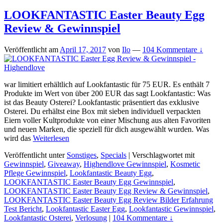
LOOKFANTASTIC Easter Beauty Egg
Review & Gewinnspiel
Veröffentlicht am
April 17, 2017
von
Ilo
—
104 Kommentare ↓
war limitiert erhältlich auf Lookfantastic für 75 EUR. Es enthält 7
Produkte im Wert von über 200 EUR das sagt Lookfantastic: Was
ist das Beauty Osterei? Lookfantastic präsentiert das exklusive
Osterei. Du erhältst eine Box mit sieben individuell verpackten
Eiern voller Kultprodukte von einer Mischung aus alten Favoriten
und neuen Marken, die speziell für dich ausgewählt wurden. Was
wird das
Weiterlesen
Veröffentlicht unter
Sonstiges
,
Specials
|
Verschlagwortet mit
Gewinnspiel
,
Giveaway
,
Highendlove Gewinnspiel
,
Kosmetic
Pflege Gewinnspiel
,
Lookfantastic Beauty Egg
,
LOOKFANTASTIC Easter Beauty Egg Gewinnspiel
,
LOOKFANTASTIC Easter Beauty Egg Review & Gewinnspiel
,
LOOKFANTASTIC Easter Beauty Egg Review Bilder Erfahrung
Test Bericht
,
Lookfantastic Easter Egg
,
Lookfantastic Gewinnspiel
,
Lookfantastic Osterei
,
Verlosung
|
104 Kommentare ↓