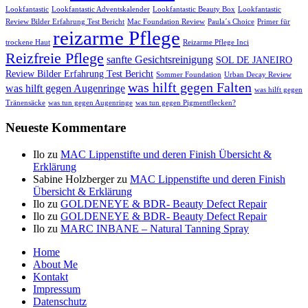
Lookfantastic
Lookfantastic Adventskalender
Lookfantastic Beauty Box
Lookfantastic
Review Bilder Erfahrung Test Bericht
Mac Foundation Review
Paula´s Choice
Primer für
reizarme Pflege
trockene Haut
Reizarme Pflege Inci
Reizfreie Pflege
sanfte Gesichtsreinigung
SOL DE JANEIRO
Review Bilder Erfahrung Test Bericht
Sommer Foundation
Urban Decay Review
was hilft gegen Falten
was hilft gegen Augenringe
was hilft gegen
Tränensäcke
was tun gegen Augenringe
was tun gegen Pigmentflecken?
Neueste Kommentare
Ilo
zu
MAC Lippenstifte und deren Finish Übersicht &
Erklärung
Sabine Holzberger
zu
MAC Lippenstifte und deren Finish
Übersicht & Erklärung
Ilo
zu
GOLDENEYE & BDR- Beauty Defect Repair
Ilo
zu
GOLDENEYE & BDR- Beauty Defect Repair
Ilo
zu
MARC INBANE – Natural Tanning Spray
Seitenfuß-
Home
About Me
Menü
Kontakt
Impressum
Datenschutz