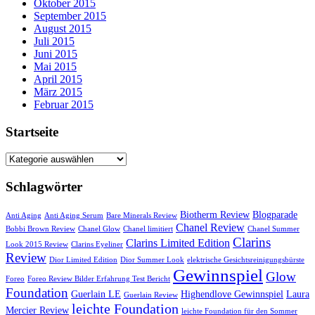
Oktober 2015
September 2015
August 2015
Juli 2015
Juni 2015
Mai 2015
April 2015
März 2015
Februar 2015
Startseite
Startseite
Schlagwörter
Biotherm Review
Blogparade
Anti Aging
Anti Aging Serum
Bare Minerals Review
Chanel Review
Bobbi Brown Review
Chanel Glow
Chanel limitiert
Chanel Summer
Clarins
Clarins Limited Edition
Look 2015 Review
Clarins Eyeliner
Review
Dior Limited Edition
Dior Summer Look
elektrische Gesichtsreinigungsbürste
Gewinnspiel
Glow
Foreo
Foreo Review Bilder Erfahrung Test Bericht
Foundation
Guerlain LE
Highendlove Gewinnspiel
Laura
Guerlain Review
leichte Foundation
Mercier Review
leichte Foundation für den Sommer