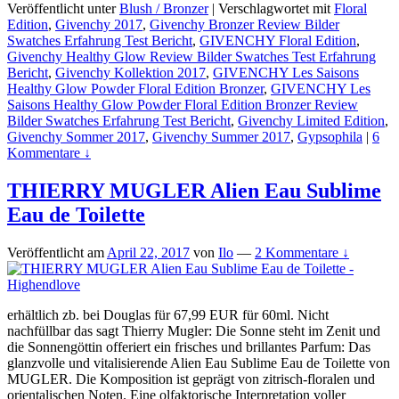
Veröffentlicht unter
Blush / Bronzer
|
Verschlagwortet mit
Floral
Edition
,
Givenchy 2017
,
Givenchy Bronzer Review Bilder
Swatches Erfahrung Test Bericht
,
GIVENCHY Floral Edition
,
Givenchy Healthy Glow Review Bilder Swatches Test Erfahrung
Bericht
,
Givenchy Kollektion 2017
,
GIVENCHY Les Saisons
Healthy Glow Powder Floral Edition Bronzer
,
GIVENCHY Les
Saisons Healthy Glow Powder Floral Edition Bronzer Review
Bilder Swatches Erfahrung Test Bericht
,
Givenchy Limited Edition
,
Givenchy Sommer 2017
,
Givenchy Summer 2017
,
Gypsophila
|
6
Kommentare ↓
THIERRY MUGLER Alien Eau Sublime
Eau de Toilette
Veröffentlicht am
April 22, 2017
von
Ilo
—
2 Kommentare ↓
erhältlich zb. bei Douglas für 67,99 EUR für 60ml. Nicht
nachfüllbar das sagt Thierry Mugler: Die Sonne steht im Zenit und
die Sonnengöttin offeriert ein frisches und brillantes Parfum: Das
glanzvolle und vitalisierende Alien Eau Sublime Eau de Toilette von
MUGLER. Die Komposition ist geprägt von zitrisch-floralen und
orientalischen Noten. Eine olfaktorische Interpretation voller