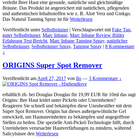
verleiht Ihrer Haut eine gesunde, natürliche und gleichmäßige
Bräune. Das Produkt ist angereichert mit natürlichen, pflegenden
und authentischen Inhaltsstoffen wie z. B. Aloë Vera und Ginkgo.
Das Natural Tanning Spray ist für
Weiterlesen
Veröffentlicht unter
Selbstbräuner
|
Verschlagwortet mit
Fake Tan
,
guter Selbstbräuner
,
Marc Inbane
,
Marc Inbane Review Bilder
Erfahrung Test Bericht
,
Marc Inbane Tanning Spray
,
natürlicher
Selbstbräuner
,
Selbstbräuner Spray
,
Tanning Spray
|
8 Kommentare
↓
ORIGINS Super Spot Remover
Veröffentlicht am
April 27, 2017
von
Ilo
—
3 Kommentare ↓
erhältlich zb. bei Douglas Douglas für 19,99 EUR für 10ml das sagt
Origins: Ihre Haut leidet unter Pickeln oder Unreinheiten?
Reagieren Sie schnell und bekämpfen diese Unruhestifter mit dem
Super Spot Remover. Origins hat dieses außergewöhnliche Gel
entwickelt, um Hautunreinheiten zu bekämpfen und angegriffene
Stellen zu heilen. Die spezielle Anti-Pickel-Technologie hilft, durch
Unreinheiten verursachte Hautverfärbungen zu mindern, während
Salicylsäure den
Weiterlesen