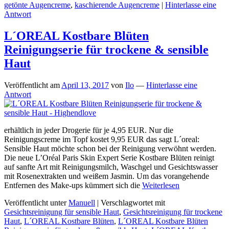
getönte Augencreme
,
kaschierende Augencreme
|
Hinterlasse eine
Antwort
L´OREAL Kostbare Blüten
Reinigungserie für trockene & sensible
Haut
Veröffentlicht am
April 13, 2017
von
Ilo
—
Hinterlasse eine
Antwort
erhältlich in jeder Drogerie für je 4,95 EUR. Nur die
Reinigungscreme im Topf kostet 9,95 EUR das sagt L´oreal:
Sensible Haut möchte schon bei der Reinigung verwöhnt werden.
Die neue L’Oréal Paris Skin Expert Serie Kostbare Blüten reinigt
auf sanfte Art mit Reinigungsmilch, Waschgel und Gesichtswasser
mit Rosenextrakten und weißem Jasmin. Um das vorangehende
Entfernen des Make-ups kümmert sich die
Weiterlesen
Veröffentlicht unter
Manuell
|
Verschlagwortet mit
Gesichtsreinigung für sensible Haut
,
Gesichtsreinigung für trockene
Haut
,
L´OREAL Kostbare Blüten
,
L´OREAL Kostbare Blüten