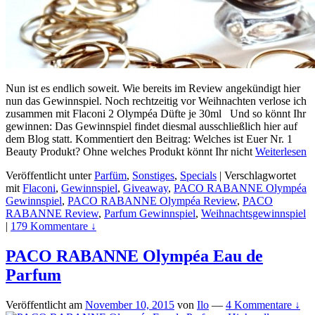
Nun ist es endlich soweit. Wie bereits im Review angekündigt hier
nun das Gewinnspiel. Noch rechtzeitig vor Weihnachten verlose ich
zusammen mit Flaconi 2 Olympéa Düfte je 30ml Und so könnt Ihr
gewinnen: Das Gewinnspiel findet diesmal ausschließlich hier auf
dem Blog statt. Kommentiert den Beitrag: Welches ist Euer Nr. 1
Beauty Produkt? Ohne welches Produkt könnt Ihr nicht
Weiterlesen
Veröffentlicht unter
Parfüm
,
Sonstiges
,
Specials
|
Verschlagwortet
mit
Flaconi
,
Gewinnspiel
,
Giveaway
,
PACO RABANNE Olympéa
Gewinnspiel
,
PACO RABANNE Olympéa Review
,
PACO
RABANNE Review
,
Parfum Gewinnspiel
,
Weihnachtsgewinnspiel
|
179 Kommentare ↓
PACO RABANNE Olympéa Eau de
Parfum
Veröffentlicht am
November 10, 2015
von
Ilo
—
4 Kommentare ↓