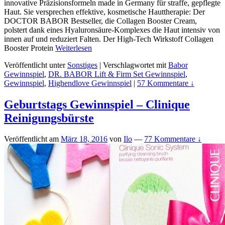
innovative Präzisionsformeln made in Germany für straffe, gepflegte
Haut. Sie versprechen effektive, kosmetische Hauttherapie: Der
DOCTOR BABOR Bestseller, die Collagen Booster Cream,
polstert dank eines Hyaluronsäure-Komplexes die Haut intensiv von
innen auf und reduziert Falten. Der High-Tech Wirkstoff Collagen
Booster Protein
Weiterlesen
Veröffentlicht unter
Sonstiges
|
Verschlagwortet mit
Babor
Gewinnspiel
,
DR. BABOR Lift & Firm Set Gewinnspiel
,
Gewinnspiel
,
Highendlove Gewinnspiel
|
57 Kommentare ↓
Geburtstags Gewinnspiel – Clinique
Reinigungsbürste
Veröffentlicht am
März 18, 2016
von
Ilo
—
77 Kommentare ↓