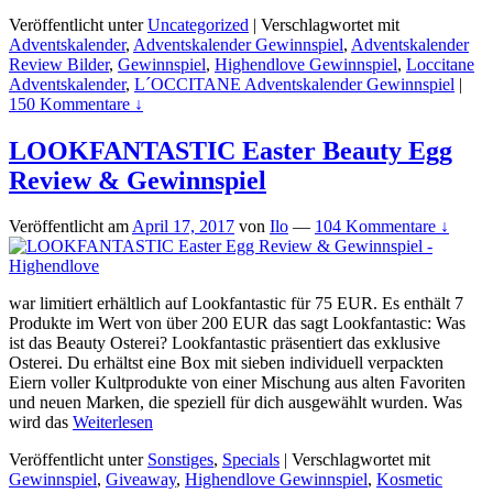
Veröffentlicht unter
Uncategorized
|
Verschlagwortet mit
Adventskalender
,
Adventskalender Gewinnspiel
,
Adventskalender
Review Bilder
,
Gewinnspiel
,
Highendlove Gewinnspiel
,
Loccitane
Adventskalender
,
L´OCCITANE Adventskalender Gewinnspiel
|
150 Kommentare ↓
LOOKFANTASTIC Easter Beauty Egg
Review & Gewinnspiel
Veröffentlicht am
April 17, 2017
von
Ilo
—
104 Kommentare ↓
war limitiert erhältlich auf Lookfantastic für 75 EUR. Es enthält 7
Produkte im Wert von über 200 EUR das sagt Lookfantastic: Was
ist das Beauty Osterei? Lookfantastic präsentiert das exklusive
Osterei. Du erhältst eine Box mit sieben individuell verpackten
Eiern voller Kultprodukte von einer Mischung aus alten Favoriten
und neuen Marken, die speziell für dich ausgewählt wurden. Was
wird das
Weiterlesen
Veröffentlicht unter
Sonstiges
,
Specials
|
Verschlagwortet mit
Gewinnspiel
,
Giveaway
,
Highendlove Gewinnspiel
,
Kosmetic