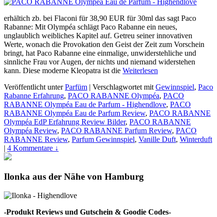
erhältich zb. bei Flaconi für 38,90 EUR für 30ml das sagt Paco
Rabanne: Mit Olympéa schlägt Paco Rabanne ein neues,
unglaublich weibliches Kapitel auf. Getreu seiner innovativen
Werte, wonach die Provokation den Geist der Zeit zum Vorschein
bringt, hat Paco Rabanne eine einmalige, unwiderstehliche und
sinnliche Frau vor Augen, der nichts und niemand widerstehen
kann. Diese moderne Kleopatra ist die
Weiterlesen
Veröffentlicht unter
Parfüm
|
Verschlagwortet mit
Gewinnspiel
,
Paco
Rabanne Erfahrung
,
PACO RABANNE Olympéa
,
PACO
RABANNE Olympéa Eau de Parfum - Highendlove
,
PACO
RABANNE Olympéa Eau de Parfum Review
,
PACO RABANNE
Olympéa EdP Erfahrung Review Bilder
,
PACO RABANNE
Olympéa Review
,
PACO RABANNE Parfum Review
,
PACO
RABANNE Review
,
Parfum Gewinnspiel
,
Vanille Duft
,
Winterduft
|
4 Kommentare ↓
Ilonka aus der Nähe von Hamburg
-Produkt Reviews und Gutschein & Goodie Codes-