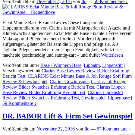
Veröffentlicht am
Dezember 4, 2016
von
Ilo
—
59 Kommentare ↓
Eclat Minute Base Fixante Lèvres Diese transparente
Lippengrundierung von Clarins ist mit Mikroperlen der Akazie und
Blütenwachs angereichert. Eclat Minute Base Fixante Lèvres vereint
Make-up und Pflege in einem Produkt. Vor dem Lippenstift
aufgetragen, glättet der Balsam die Lippen und pflegt sie. Als
tägliche Pflege spendet er den Lippen Feuchtigkeit, schützt sie,
macht sie geschmeidig und samtig-zart – und duftet
Weiterlesen
Veröffentlicht unter
Base / Wimpern Base
,
Lipbalm
,
Lippenstift
|
Verschlagwortet mit
Clarins Base Levres Review Bilder Erfahrung
Bericht Test
,
CLARINS Eclat Minute Base & Joli Rouge Soft Plum
Review & Gewinnspiel
,
Clarins Gewinnspiel
,
Clarins Joli Rouge
Review Bilder Swatches Erfahrung Bericht Test
,
Clarins Lippen
Base Review Bilder Erfahrung Bericht Test
,
Clarins Lippenstift
Review Bilder Swatches Erfahrung Test
,
Gewinnspiel
,
Lippenbase
|
59 Kommentare ↓
DR. BABOR Lift & Firm Set Gewinnspiel
Veröffentlicht am
November 22, 2016
von
Ilo
—
57 Kommentare ↓