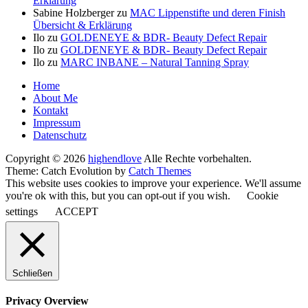
Erklärung
Sabine Holzberger
zu
MAC Lippenstifte und deren Finish
Übersicht & Erklärung
Ilo
zu
GOLDENEYE & BDR- Beauty Defect Repair
Ilo
zu
GOLDENEYE & BDR- Beauty Defect Repair
Ilo
zu
MARC INBANE – Natural Tanning Spray
Seitenfuß-
Home
About Me
Menü
Kontakt
Impressum
Datenschutz
Copyright © 2026
highendlove
Alle Rechte vorbehalten.
Theme: Catch Evolution by
Catch Themes
This website uses cookies to improve your experience. We'll assume
you're ok with this, but you can opt-out if you wish.
Cookie
settings
ACCEPT
Schließen
Privacy Overview