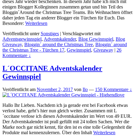
dieses Jahr wieder beschenken. In diesem Jahr habe ich mich mit
einigen Blogger Kolleginnen zusammen getan und bin Teil des
Bloggin´Around the Christmas Tree Teams. Bis Weihnachten öffnet
daher jeden Tag ein anderer Blogger ein Türchen für Euch. Das
Besondere:
Weiterlesen
Veröffentlicht unter
Sonstiges
|
Verschlagwortet mit
Adventsgewinnspiel
,
Adventskalender
,
Blog Gewinnspiel
,
Blog
Giveaway
,
Bloggin´ around the Christmas Tree
,
Bloggin´ around
the Christmas Tree - Türchen 17
,
Gewinnspiel
,
Giveaway
|
26
Kommentare ↓
L´OCCITANE Adventskalender
Gewinnspiel
Veröffentlicht am
November 2, 2017
von
Ilo
—
150 Kommentare ↓
Hallo Ihr Lieben. Nachdem ich ja gerade erst bei Facebook etwas
verlost habe, geht’s hier nun gleich weiter. Zusammen mit L
´occitane verlose ich diesen Adventskalender im Wert von 49 EUR.
Der Adventskalender ist prall gefüllt mit 24 tollen Sachen. Wer die
Marke noch gar nicht kennt, für den ist es eine tolle Gelegenheit die
Produkte mal kennenzulernen. Über den Inhalt
Weiterlesen