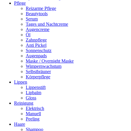
Pflege
Reizarme Pflege
Beautytools
Serum
Tages und Nachtcreme
Augencreme
Öl
Zahnpflege
Anti Pickel
Sonnenschutz
Augenpads
Maske / Overnight Maske
Wimpernwachstum
Selbstbräuner
Körperpflege
Lippen
Lippenstift
Lipbalm
Gloss
Reinigung
Elektrisch
Manuell
Peeling
Haare
Shampoo