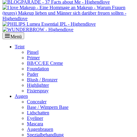
Menü
Primäres
Teint
Pinsel
Menü
Primer
BB/CC/EE Creme
Foundation
Puder
Blush / Bronzer
Highlighter
Fixierspray
Augen
Concealer
Base / Wimpern Base
Lidschatten
Eyeliner
Mascara
Augenbrauen
Spezialbehandlung