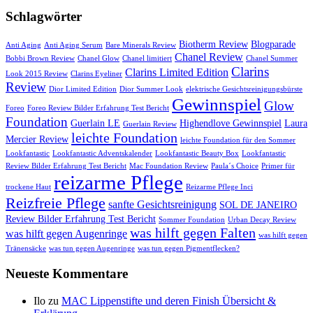
Schlagwörter
Biotherm Review
Blogparade
Anti Aging
Anti Aging Serum
Bare Minerals Review
Chanel Review
Bobbi Brown Review
Chanel Glow
Chanel limitiert
Chanel Summer
Clarins
Clarins Limited Edition
Look 2015 Review
Clarins Eyeliner
Review
Dior Limited Edition
Dior Summer Look
elektrische Gesichtsreinigungsbürste
Gewinnspiel
Glow
Foreo
Foreo Review Bilder Erfahrung Test Bericht
Foundation
Guerlain LE
Highendlove Gewinnspiel
Laura
Guerlain Review
leichte Foundation
Mercier Review
leichte Foundation für den Sommer
Lookfantastic
Lookfantastic Adventskalender
Lookfantastic Beauty Box
Lookfantastic
Review Bilder Erfahrung Test Bericht
Mac Foundation Review
Paula´s Choice
Primer für
reizarme Pflege
trockene Haut
Reizarme Pflege Inci
Reizfreie Pflege
sanfte Gesichtsreinigung
SOL DE JANEIRO
Review Bilder Erfahrung Test Bericht
Sommer Foundation
Urban Decay Review
was hilft gegen Falten
was hilft gegen Augenringe
was hilft gegen
Tränensäcke
was tun gegen Augenringe
was tun gegen Pigmentflecken?
Neueste Kommentare
Ilo
zu
MAC Lippenstifte und deren Finish Übersicht &