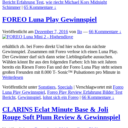
Bericht Erfahrung Test
,
wie riecht Michael Kors Midnight
Schimmer
|
65 Kommentare ↓
FOREO Luna Play Gewinnspiel
Veröffentlicht am
Dezember 7, 2016
von
Ilo
—
66 Kommentare ↓
erhältlich zb. bei Foreo direkt Und hier schon das nächste
Gewinnspiel. Zusammen mit Foreo verlose ich einen Luna Play.
Der Gewinner darf sich dann seine Lieblingsfarbe aussuchen.
Wählen könnt Ihr aus den folgenden Farben: Ich bin seit Jahren
bereits ein Riesen Foreo Fan und der Foreo Luna Play steht seinen
großen Freunden mit 8.000 T- Sonic™ Pulsationen pro Minute in
Weiterlesen
Veröffentlicht unter
Sonstiges
,
Specials
|
Verschlagwortet mit
Foreo
Luna Play Gewinnspiel
,
Foreo Play Review Erfahrung Bilder Test
Bericht
,
Gewinnspiel
,
lohnt sich ein Foreo
|
66 Kommentare ↓
CLARINS Eclat Minute Base & Joli
Rouge Soft Plum Review & Gewinnspiel