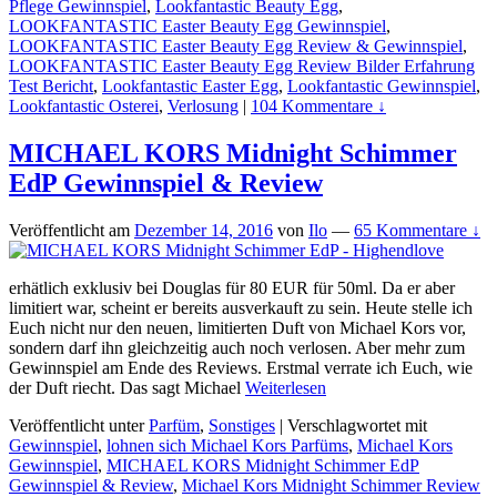
Pflege Gewinnspiel
,
Lookfantastic Beauty Egg
,
LOOKFANTASTIC Easter Beauty Egg Gewinnspiel
,
LOOKFANTASTIC Easter Beauty Egg Review & Gewinnspiel
,
LOOKFANTASTIC Easter Beauty Egg Review Bilder Erfahrung
Test Bericht
,
Lookfantastic Easter Egg
,
Lookfantastic Gewinnspiel
,
Lookfantastic Osterei
,
Verlosung
|
104 Kommentare ↓
MICHAEL KORS Midnight Schimmer
EdP Gewinnspiel & Review
Veröffentlicht am
Dezember 14, 2016
von
Ilo
—
65 Kommentare ↓
erhätlich exklusiv bei Douglas für 80 EUR für 50ml. Da er aber
limitiert war, scheint er bereits ausverkauft zu sein. Heute stelle ich
Euch nicht nur den neuen, limitierten Duft von Michael Kors vor,
sondern darf ihn gleichzeitig auch noch verlosen. Aber mehr zum
Gewinnspiel am Ende des Reviews. Erstmal verrate ich Euch, wie
der Duft riecht. Das sagt Michael
Weiterlesen
Veröffentlicht unter
Parfüm
,
Sonstiges
|
Verschlagwortet mit
Gewinnspiel
,
lohnen sich Michael Kors Parfüms
,
Michael Kors
Gewinnspiel
,
MICHAEL KORS Midnight Schimmer EdP
Gewinnspiel & Review
,
Michael Kors Midnight Schimmer Review