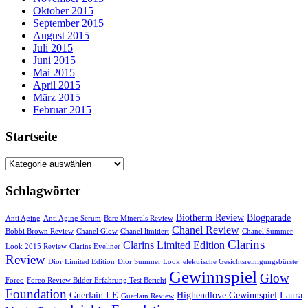
Oktober 2015
September 2015
August 2015
Juli 2015
Juni 2015
Mai 2015
April 2015
März 2015
Februar 2015
Startseite
Startseite
Schlagwörter
Biotherm Review
Blogparade
Anti Aging
Anti Aging Serum
Bare Minerals Review
Chanel Review
Bobbi Brown Review
Chanel Glow
Chanel limitiert
Chanel Summer
Clarins
Clarins Limited Edition
Look 2015 Review
Clarins Eyeliner
Review
Dior Limited Edition
Dior Summer Look
elektrische Gesichtsreinigungsbürste
Gewinnspiel
Glow
Foreo
Foreo Review Bilder Erfahrung Test Bericht
Foundation
Guerlain LE
Highendlove Gewinnspiel
Laura
Guerlain Review