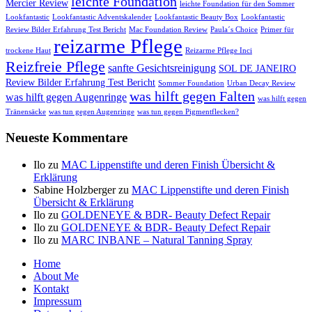
leichte Foundation
Mercier Review
leichte Foundation für den Sommer
Lookfantastic
Lookfantastic Adventskalender
Lookfantastic Beauty Box
Lookfantastic
Review Bilder Erfahrung Test Bericht
Mac Foundation Review
Paula´s Choice
Primer für
reizarme Pflege
trockene Haut
Reizarme Pflege Inci
Reizfreie Pflege
sanfte Gesichtsreinigung
SOL DE JANEIRO
Review Bilder Erfahrung Test Bericht
Sommer Foundation
Urban Decay Review
was hilft gegen Falten
was hilft gegen Augenringe
was hilft gegen
Tränensäcke
was tun gegen Augenringe
was tun gegen Pigmentflecken?
Neueste Kommentare
Ilo
zu
MAC Lippenstifte und deren Finish Übersicht &
Erklärung
Sabine Holzberger
zu
MAC Lippenstifte und deren Finish
Übersicht & Erklärung
Ilo
zu
GOLDENEYE & BDR- Beauty Defect Repair
Ilo
zu
GOLDENEYE & BDR- Beauty Defect Repair
Ilo
zu
MARC INBANE – Natural Tanning Spray
Seitenfuß-
Home
About Me
Menü
Kontakt
Impressum