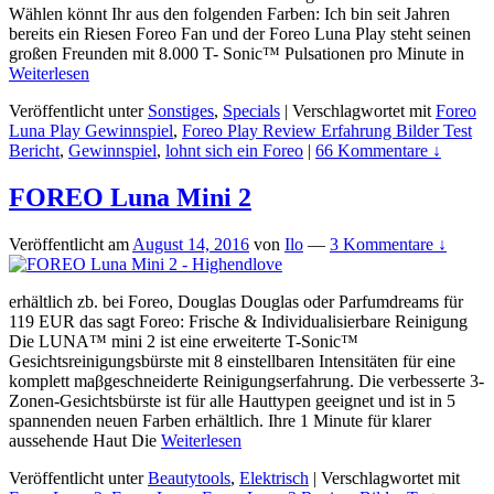
Wählen könnt Ihr aus den folgenden Farben: Ich bin seit Jahren
bereits ein Riesen Foreo Fan und der Foreo Luna Play steht seinen
großen Freunden mit 8.000 T- Sonic™ Pulsationen pro Minute in
Weiterlesen
Veröffentlicht unter
Sonstiges
,
Specials
|
Verschlagwortet mit
Foreo
Luna Play Gewinnspiel
,
Foreo Play Review Erfahrung Bilder Test
Bericht
,
Gewinnspiel
,
lohnt sich ein Foreo
|
66 Kommentare ↓
FOREO Luna Mini 2
Veröffentlicht am
August 14, 2016
von
Ilo
—
3 Kommentare ↓
erhältlich zb. bei Foreo, Douglas Douglas oder Parfumdreams für
119 EUR das sagt Foreo: Frische & Individualisierbare Reinigung
Die LUNA™ mini 2 ist eine erweiterte T-Sonic™
Gesichtsreinigungsbürste mit 8 einstellbaren Intensitäten für eine
komplett maβgeschneiderte Reinigungserfahrung. Die verbesserte 3-
Zonen-Gesichtsbürste ist für alle Hauttypen geeignet und ist in 5
spannenden neuen Farben erhältlich. Ihre 1 Minute für klarer
aussehende Haut Die
Weiterlesen
Veröffentlicht unter
Beautytools
,
Elektrisch
|
Verschlagwortet mit