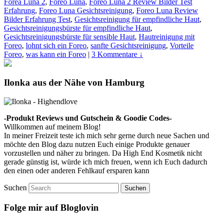
Forea Luna 2
,
Foreo Luna
,
Foreo Luna 2 Review Bilder Test
Erfahrung
,
Foreo Luna Gesichtsreinigung
,
Foreo Luna Review
Bilder Erfahrung Test
,
Gesichtsreinigung für empfindliche Haut
,
Gesichtsreinigungsbürste für empfindliche Haut
,
Gesichtsreinigungsbürste für sensible Haut
,
Hautreinigung mit
Foreo
,
lohnt sich ein Foreo
,
sanfte Gesichtsreinigung
,
Vorteile
Foreo
,
was kann ein Foreo
|
3 Kommentare ↓
Ilonka aus der Nähe von Hamburg
-Produkt Reviews und Gutschein & Goodie Codes-
Willkommen auf meinem Blog!
In meiner Freizeit teste ich mich sehr gerne durch neue Sachen und
möchte den Blog dazu nutzen Euch einige Produkte genauer
vorzustellen und näher zu bringen. Da High End Kosmetik nicht
gerade günstig ist, würde ich mich freuen, wenn ich Euch dadurch
den einen oder anderen Fehlkauf ersparen kann
Suchen
Folge mir auf Bloglovin