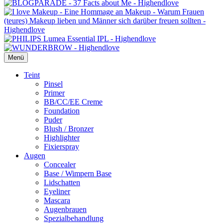
Menü
Primäres
Teint
Pinsel
Menü
Primer
BB/CC/EE Creme
Foundation
Puder
Blush / Bronzer
Highlighter
Fixierspray
Augen
Concealer
Base / Wimpern Base
Lidschatten
Eyeliner
Mascara
Augenbrauen
Spezialbehandlung