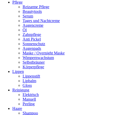
Pflege
Reizarme Pflege
Beautytools
Serum
Tages und Nachtcreme
Augencreme
Öl
Zahnpflege
Anti Pickel
Sonnenschutz
Augenpads
Maske / Overnight Maske
Wimpernwachstum
Selbstbräuner
Körperpflege
Lippen
Lippenstift
Lipbalm
Gloss
Reinigung
Elektrisch
Manuell
Peeling
Haare
Shampoo