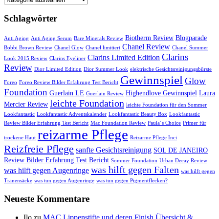
Schlagwörter
Biotherm Review
Blogparade
Anti Aging
Anti Aging Serum
Bare Minerals Review
Chanel Review
Bobbi Brown Review
Chanel Glow
Chanel limitiert
Chanel Summer
Clarins
Clarins Limited Edition
Look 2015 Review
Clarins Eyeliner
Review
Dior Limited Edition
Dior Summer Look
elektrische Gesichtsreinigungsbürste
Gewinnspiel
Glow
Foreo
Foreo Review Bilder Erfahrung Test Bericht
Foundation
Guerlain LE
Highendlove Gewinnspiel
Laura
Guerlain Review
leichte Foundation
Mercier Review
leichte Foundation für den Sommer
Lookfantastic
Lookfantastic Adventskalender
Lookfantastic Beauty Box
Lookfantastic
Review Bilder Erfahrung Test Bericht
Mac Foundation Review
Paula´s Choice
Primer für
reizarme Pflege
trockene Haut
Reizarme Pflege Inci
Reizfreie Pflege
sanfte Gesichtsreinigung
SOL DE JANEIRO
Review Bilder Erfahrung Test Bericht
Sommer Foundation
Urban Decay Review
was hilft gegen Falten
was hilft gegen Augenringe
was hilft gegen
Tränensäcke
was tun gegen Augenringe
was tun gegen Pigmentflecken?
Neueste Kommentare
Ilo
zu
MAC Lippenstifte und deren Finish Übersicht &