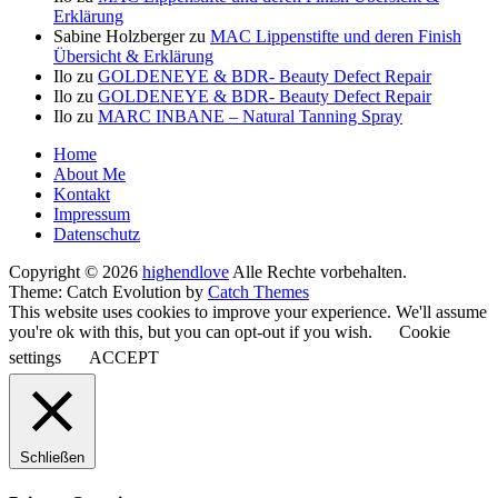
Erklärung
Sabine Holzberger
zu
MAC Lippenstifte und deren Finish
Übersicht & Erklärung
Ilo
zu
GOLDENEYE & BDR- Beauty Defect Repair
Ilo
zu
GOLDENEYE & BDR- Beauty Defect Repair
Ilo
zu
MARC INBANE – Natural Tanning Spray
Seitenfuß-
Home
About Me
Menü
Kontakt
Impressum
Datenschutz
Copyright © 2026
highendlove
Alle Rechte vorbehalten.
Theme: Catch Evolution by
Catch Themes
This website uses cookies to improve your experience. We'll assume
you're ok with this, but you can opt-out if you wish.
Cookie
settings
ACCEPT
Schließen