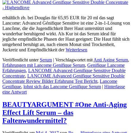
erhältlich zb. bei Douglas für 65,95 EUR für 20 ml das sagt
Lancome: Advanced Génifique Sensitive ist eine 2-in-1-Lösung von
Lancôme, die die Jugendlichkeit Ihrer Haut unterstützt und
wunderbar beruhigend wirkt. Als Kur ist das Serum ideal für
jegliche empfindliche Phasen der Haut geeignet: Die Haut fühlt sich
umgehend beruhigt an, nach einem Monat sind Trockenheit,
Juckreiz und Empfindlichkeit der
Weiterlesen
Veröffentlicht unter
Serum
|
Verschlagwortet mit
Anti Aging Serum
,
Erfahrungen mit Lancome Genifique Serum
,
Genifique Lancome
Erfahrungen
,
LANCOME Advanced Genifique Sensitive Double
Concentrate
,
LANCOME Advanced Genifique Sensitive Double
Concentrate Review Bilder Erfahrung Test Bericht
,
Lancome
Genifique
,
lohnt sich das Lancome Genifique Serum
|
Hinterlasse
eine Antwort
BEAUTYARGUMENT #One Anti-Aging
Effect Lift Serum – das
Faltenwundermittel?
Veröffentlicht am
Mai 4, 2017
von
Ilo
—
Hinterlasse eine Antwort