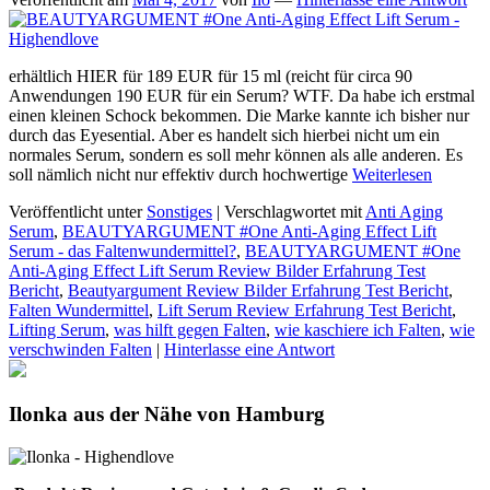
erhältlich HIER für 189 EUR für 15 ml (reicht für circa 90
Anwendungen 190 EUR für ein Serum? WTF. Da habe ich erstmal
einen kleinen Schock bekommen. Die Marke kannte ich bisher nur
durch das Eyesential. Aber es handelt sich hierbei nicht um ein
normales Serum, sondern es soll mehr können als alle anderen. Es
soll nämlich nicht nur effektiv durch hochwertige
Weiterlesen
Veröffentlicht unter
Sonstiges
|
Verschlagwortet mit
Anti Aging
Serum
,
BEAUTYARGUMENT #One Anti-Aging Effect Lift
Serum - das Faltenwundermittel?
,
BEAUTYARGUMENT #One
Anti-Aging Effect Lift Serum Review Bilder Erfahrung Test
Bericht
,
Beautyargument Review Bilder Erfahrung Test Bericht
,
Falten Wundermittel
,
Lift Serum Review Erfahrung Test Bericht
,
Lifting Serum
,
was hilft gegen Falten
,
wie kaschiere ich Falten
,
wie
verschwinden Falten
|
Hinterlasse eine Antwort
Ilonka aus der Nähe von Hamburg