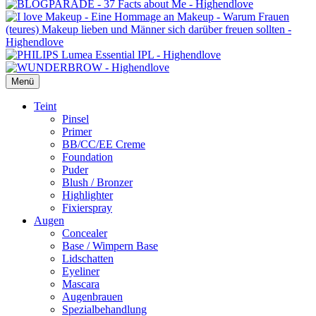
Menü
Primäres
Teint
Pinsel
Menü
Primer
BB/CC/EE Creme
Foundation
Puder
Blush / Bronzer
Highlighter
Fixierspray
Augen
Concealer
Base / Wimpern Base
Lidschatten
Eyeliner
Mascara
Augenbrauen
Spezialbehandlung