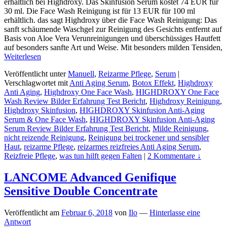
erhältlich bei Highdroxy. Das Skinfusion Serum kostet 74 EUR für
30 ml. Die Face Wash Reinigung ist für 13 EUR für 100 ml
erhältlich. das sagt Highdroxy über die Face Wash Reinigung: Das
sanft schäumende Waschgel zur Reinigung des Gesichts entfernt auf
Basis von Aloe Vera Verunreinigungen und überschüssiges Hautfett
auf besonders sanfte Art und Weise. Mit besonders milden Tensiden,
Weiterlesen
Veröffentlicht unter
Manuell
,
Reizarme Pflege
,
Serum
|
Verschlagwortet mit
Anti Aging Serum
,
Botox Effekt
,
Highdroxy
Anti Aging
,
Highdroxy One Face Wash
,
HIGHDROXY One Face
Wash Review Bilder Erfahrung Test Bericht
,
Highdroxy Reinigung
,
Highdroxy Skinfusion
,
HIGHDROXY Skinfusion Anti-Aging
Serum & One Face Wash
,
HIGHDROXY Skinfusion Anti-Aging
Serum Review Bilder Erfahrung Test Bericht
,
Milde Reinigung
,
nicht reizende Reinigung
,
Reinigung bei trockener und sensibler
Haut
,
reizarme Pflege
,
reizarmes reizfreies Anti Aging Serum
,
Reizfreie Pflege
,
was tun hilft gegen Falten
|
2 Kommentare ↓
LANCOME Advanced Genifique
Sensitive Double Concentrate
Veröffentlicht am
Februar 6, 2018
von
Ilo
—
Hinterlasse eine
Antwort