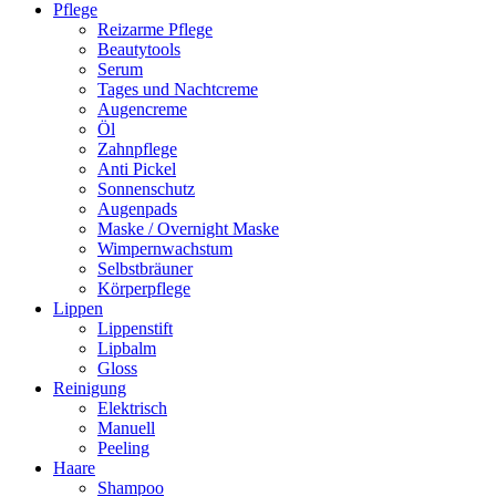
Pflege
Reizarme Pflege
Beautytools
Serum
Tages und Nachtcreme
Augencreme
Öl
Zahnpflege
Anti Pickel
Sonnenschutz
Augenpads
Maske / Overnight Maske
Wimpernwachstum
Selbstbräuner
Körperpflege
Lippen
Lippenstift
Lipbalm
Gloss
Reinigung
Elektrisch
Manuell
Peeling
Haare
Shampoo