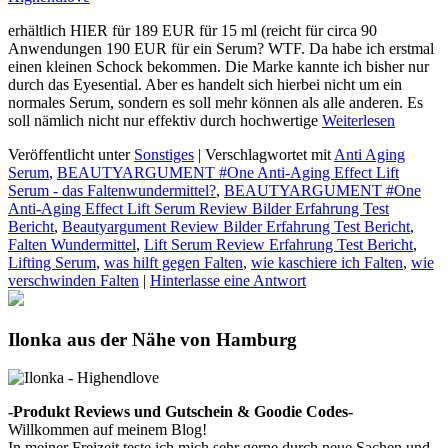
erhältlich HIER für 189 EUR für 15 ml (reicht für circa 90
Anwendungen 190 EUR für ein Serum? WTF. Da habe ich erstmal
einen kleinen Schock bekommen. Die Marke kannte ich bisher nur
durch das Eyesential. Aber es handelt sich hierbei nicht um ein
normales Serum, sondern es soll mehr können als alle anderen. Es
soll nämlich nicht nur effektiv durch hochwertige
Weiterlesen
Veröffentlicht unter
Sonstiges
|
Verschlagwortet mit
Anti Aging
Serum
,
BEAUTYARGUMENT #One Anti-Aging Effect Lift
Serum - das Faltenwundermittel?
,
BEAUTYARGUMENT #One
Anti-Aging Effect Lift Serum Review Bilder Erfahrung Test
Bericht
,
Beautyargument Review Bilder Erfahrung Test Bericht
,
Falten Wundermittel
,
Lift Serum Review Erfahrung Test Bericht
,
Lifting Serum
,
was hilft gegen Falten
,
wie kaschiere ich Falten
,
wie
verschwinden Falten
|
Hinterlasse eine Antwort
Ilonka aus der Nähe von Hamburg
-Produkt Reviews und Gutschein & Goodie Codes-
Willkommen auf meinem Blog!
In meiner Freizeit teste ich mich sehr gerne durch neue Sachen und