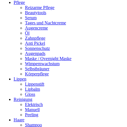
Pflege
Reizarme Pflege
Beautytools
Serum
Tages und Nachtcreme
Augencreme
Öl
Zahnpflege
Anti Pickel
Sonnenschutz
Augenpads
Maske / Overnight Maske
Wimpernwachstum
Selbstbräuner
Körperpflege
Lippen
Lippenstift
Lipbalm
Gloss
Reinigung
Elektrisch
Manuell
Peeling
Haare
Shampoo