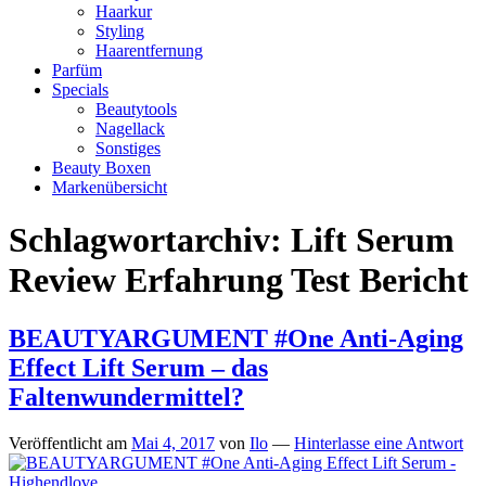
Haarkur
Styling
Haarentfernung
Parfüm
Specials
Beautytools
Nagellack
Sonstiges
Beauty Boxen
Markenübersicht
Schlagwortarchiv:
Lift Serum
Review Erfahrung Test Bericht
BEAUTYARGUMENT #One Anti-Aging
Effect Lift Serum – das
Faltenwundermittel?
Veröffentlicht am
Mai 4, 2017
von
Ilo
—
Hinterlasse eine Antwort