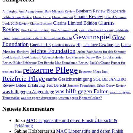
Biotherm Review
Blogparade
Anti Aging
Anti Aging Serum
Bare Minerals Review
Chanel Review
Bobbi Brown Review
Chanel Glow
Chanel limitiert
Chanel Summer
Clarins
Clarins Limited Edition
Look 2015 Review
Clarins Eyeliner
Review
Dior Limited Edition
Dior Summer Look
elektrische Gesichtsreinigungsbürste
Gewinnspiel
Glow
Foreo
Foreo Review Bilder Erfahrung Test Bericht
Foundation
Guerlain LE
Highendlove Gewinnspiel
Laura
Guerlain Review
leichte Foundation
Mercier Review
leichte Foundation für den Sommer
Lookfantastic
Lookfantastic Adventskalender
Lookfantastic Beauty Box
Lookfantastic
Review Bilder Erfahrung Test Bericht
Mac Foundation Review
Paula´s Choice
Primer für
reizarme Pflege
trockene Haut
Reizarme Pflege Inci
Reizfreie Pflege
sanfte Gesichtsreinigung
SOL DE JANEIRO
Review Bilder Erfahrung Test Bericht
Sommer Foundation
Urban Decay Review
was hilft gegen Falten
was hilft gegen Augenringe
was hilft gegen
Tränensäcke
was tun gegen Augenringe
was tun gegen Pigmentflecken?
Neueste Kommentare
Ilo
zu
MAC Lippenstifte und deren Finish Übersicht &
Erklärung
Sabine Holzberger
zu
MAC Lippenstifte und deren Finish