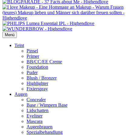
Menü
Primäres
Teint
Pinsel
Menü
Primer
BB/CC/EE Creme
Foundation
Puder
Blush / Bronzer
Highlighter
Fixierspray
Augen
Concealer
Base / Wimpern Base
Lidschatten
Eyeliner
Mascara
Augenbrauen
Spezialbehandlung