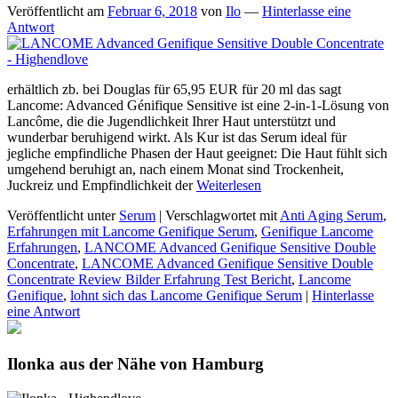
Veröffentlicht am
Februar 6, 2018
von
Ilo
—
Hinterlasse eine
Antwort
erhältlich zb. bei Douglas für 65,95 EUR für 20 ml das sagt
Lancome: Advanced Génifique Sensitive ist eine 2-in-1-Lösung von
Lancôme, die die Jugendlichkeit Ihrer Haut unterstützt und
wunderbar beruhigend wirkt. Als Kur ist das Serum ideal für
jegliche empfindliche Phasen der Haut geeignet: Die Haut fühlt sich
umgehend beruhigt an, nach einem Monat sind Trockenheit,
Juckreiz und Empfindlichkeit der
Weiterlesen
Veröffentlicht unter
Serum
|
Verschlagwortet mit
Anti Aging Serum
,
Erfahrungen mit Lancome Genifique Serum
,
Genifique Lancome
Erfahrungen
,
LANCOME Advanced Genifique Sensitive Double
Concentrate
,
LANCOME Advanced Genifique Sensitive Double
Concentrate Review Bilder Erfahrung Test Bericht
,
Lancome
Genifique
,
lohnt sich das Lancome Genifique Serum
|
Hinterlasse
eine Antwort
Ilonka aus der Nähe von Hamburg