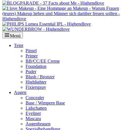
Menü
Primäres
Teint
Pinsel
Menü
Primer
BB/CC/EE Creme
Foundation
Puder
Blush / Bronzer
Highlighter
Fixierspray
Augen
Concealer
Base / Wimpern Base
Lidschatten
Eyeliner
Mascara
Augenbrauen
Spezialbehandlung