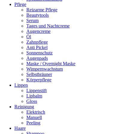
Pflege
Reizarme Pflege
Beautytools
Serum
Tages und Nachtcreme
Augencreme
Öl
Zahnpflege
Anti Pickel
Sonnenschutz
Augenpads
Maske / Overnight Maske
Wimpernwachstum
Selbstbräuner
Körperpflege
Lippen
Lippenstift
Lipbalm
Gloss
Reinigung
Elektrisch
Manuell
Peeling
Haare
Shampoo