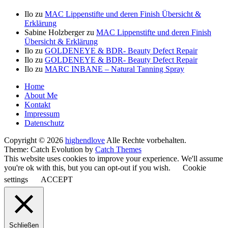
Ilo
zu
MAC Lippenstifte und deren Finish Übersicht &
Erklärung
Sabine Holzberger
zu
MAC Lippenstifte und deren Finish
Übersicht & Erklärung
Ilo
zu
GOLDENEYE & BDR- Beauty Defect Repair
Ilo
zu
GOLDENEYE & BDR- Beauty Defect Repair
Ilo
zu
MARC INBANE – Natural Tanning Spray
Seitenfuß-
Home
About Me
Menü
Kontakt
Impressum
Datenschutz
Copyright © 2026
highendlove
Alle Rechte vorbehalten.
Theme: Catch Evolution by
Catch Themes
This website uses cookies to improve your experience. We'll assume
you're ok with this, but you can opt-out if you wish.
Cookie
settings
ACCEPT
Schließen