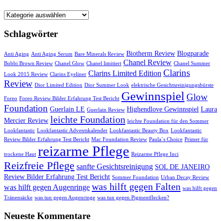
Startseite
Schlagwörter
Biotherm Review
Blogparade
Anti Aging
Anti Aging Serum
Bare Minerals Review
Chanel Review
Bobbi Brown Review
Chanel Glow
Chanel limitiert
Chanel Summer
Clarins
Clarins Limited Edition
Look 2015 Review
Clarins Eyeliner
Review
Dior Limited Edition
Dior Summer Look
elektrische Gesichtsreinigungsbürste
Gewinnspiel
Glow
Foreo
Foreo Review Bilder Erfahrung Test Bericht
Foundation
Guerlain LE
Highendlove Gewinnspiel
Laura
Guerlain Review
leichte Foundation
Mercier Review
leichte Foundation für den Sommer
Lookfantastic
Lookfantastic Adventskalender
Lookfantastic Beauty Box
Lookfantastic
Review Bilder Erfahrung Test Bericht
Mac Foundation Review
Paula´s Choice
Primer für
reizarme Pflege
trockene Haut
Reizarme Pflege Inci
Reizfreie Pflege
sanfte Gesichtsreinigung
SOL DE JANEIRO
Review Bilder Erfahrung Test Bericht
Sommer Foundation
Urban Decay Review
was hilft gegen Falten
was hilft gegen Augenringe
was hilft gegen
Tränensäcke
was tun gegen Augenringe
was tun gegen Pigmentflecken?
Neueste Kommentare