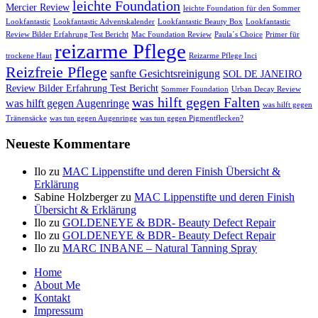
leichte Foundation
Mercier Review
leichte Foundation für den Sommer
Lookfantastic
Lookfantastic Adventskalender
Lookfantastic Beauty Box
Lookfantastic
Review Bilder Erfahrung Test Bericht
Mac Foundation Review
Paula´s Choice
Primer für
reizarme Pflege
trockene Haut
Reizarme Pflege Inci
Reizfreie Pflege
sanfte Gesichtsreinigung
SOL DE JANEIRO
Review Bilder Erfahrung Test Bericht
Sommer Foundation
Urban Decay Review
was hilft gegen Falten
was hilft gegen Augenringe
was hilft gegen
Tränensäcke
was tun gegen Augenringe
was tun gegen Pigmentflecken?
Neueste Kommentare
Ilo
zu
MAC Lippenstifte und deren Finish Übersicht &
Erklärung
Sabine Holzberger
zu
MAC Lippenstifte und deren Finish
Übersicht & Erklärung
Ilo
zu
GOLDENEYE & BDR- Beauty Defect Repair
Ilo
zu
GOLDENEYE & BDR- Beauty Defect Repair
Ilo
zu
MARC INBANE – Natural Tanning Spray
Seitenfuß-
Home
About Me
Menü
Kontakt
Impressum