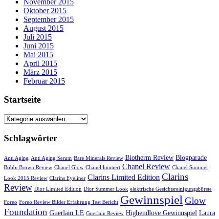
November 2015
Oktober 2015
September 2015
August 2015
Juli 2015
Juni 2015
Mai 2015
April 2015
März 2015
Februar 2015
Startseite
Startseite
Schlagwörter
Biotherm Review
Blogparade
Anti Aging
Anti Aging Serum
Bare Minerals Review
Chanel Review
Bobbi Brown Review
Chanel Glow
Chanel limitiert
Chanel Summer
Clarins
Clarins Limited Edition
Look 2015 Review
Clarins Eyeliner
Review
Dior Limited Edition
Dior Summer Look
elektrische Gesichtsreinigungsbürste
Gewinnspiel
Glow
Foreo
Foreo Review Bilder Erfahrung Test Bericht
Foundation
Guerlain LE
Highendlove Gewinnspiel
Laura
Guerlain Review