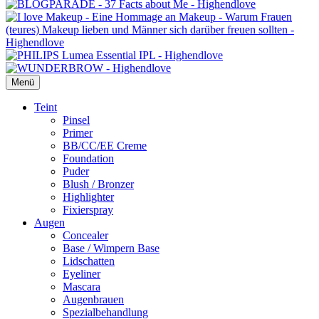
Menü
Primäres
Teint
Pinsel
Menü
Primer
BB/CC/EE Creme
Foundation
Puder
Blush / Bronzer
Highlighter
Fixierspray
Augen
Concealer
Base / Wimpern Base
Lidschatten
Eyeliner
Mascara
Augenbrauen
Spezialbehandlung