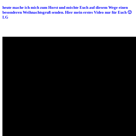
heute mache ich mich zum Horst und möchte Euch auf diesem Wege einen
besonderen Weihnachtsgruß senden. Hier mein erstes Video nur für Euch 🙂
LG