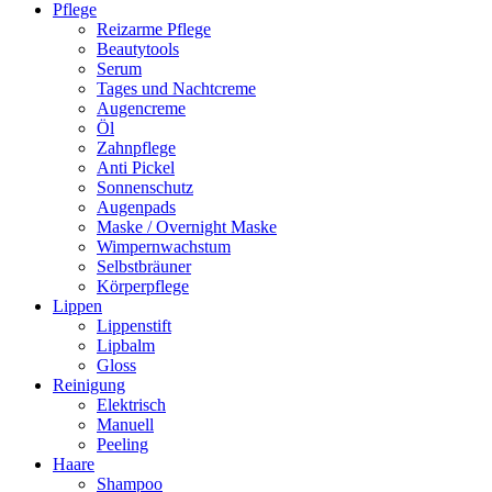
Pflege
Reizarme Pflege
Beautytools
Serum
Tages und Nachtcreme
Augencreme
Öl
Zahnpflege
Anti Pickel
Sonnenschutz
Augenpads
Maske / Overnight Maske
Wimpernwachstum
Selbstbräuner
Körperpflege
Lippen
Lippenstift
Lipbalm
Gloss
Reinigung
Elektrisch
Manuell
Peeling
Haare
Shampoo