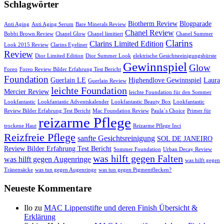
Schlagwörter
Biotherm Review
Blogparade
Anti Aging
Anti Aging Serum
Bare Minerals Review
Chanel Review
Bobbi Brown Review
Chanel Glow
Chanel limitiert
Chanel Summer
Clarins
Clarins Limited Edition
Look 2015 Review
Clarins Eyeliner
Review
Dior Limited Edition
Dior Summer Look
elektrische Gesichtsreinigungsbürste
Gewinnspiel
Glow
Foreo
Foreo Review Bilder Erfahrung Test Bericht
Foundation
Guerlain LE
Highendlove Gewinnspiel
Laura
Guerlain Review
leichte Foundation
Mercier Review
leichte Foundation für den Sommer
Lookfantastic
Lookfantastic Adventskalender
Lookfantastic Beauty Box
Lookfantastic
Review Bilder Erfahrung Test Bericht
Mac Foundation Review
Paula´s Choice
Primer für
reizarme Pflege
trockene Haut
Reizarme Pflege Inci
Reizfreie Pflege
sanfte Gesichtsreinigung
SOL DE JANEIRO
Review Bilder Erfahrung Test Bericht
Sommer Foundation
Urban Decay Review
was hilft gegen Falten
was hilft gegen Augenringe
was hilft gegen
Tränensäcke
was tun gegen Augenringe
was tun gegen Pigmentflecken?
Neueste Kommentare
Ilo
zu
MAC Lippenstifte und deren Finish Übersicht &
Erklärung