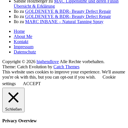
Sabine Holzberger
zu
MAC Lippenstifte und deren Finish
Übersicht & Erklärung
Ilo
zu
GOLDENEYE & BDR- Beauty Defect Repair
Ilo
zu
GOLDENEYE & BDR- Beauty Defect Repair
Ilo
zu
MARC INBANE – Natural Tanning Spray
Seitenfuß-
Home
About Me
Menü
Kontakt
Impressum
Datenschutz
Copyright © 2026
highendlove
Alle Rechte vorbehalten.
Theme: Catch Evolution by
Catch Themes
This website uses cookies to improve your experience. We'll assume
you're ok with this, but you can opt-out if you wish.
Cookie
settings
ACCEPT
Schließen
Privacy Overview