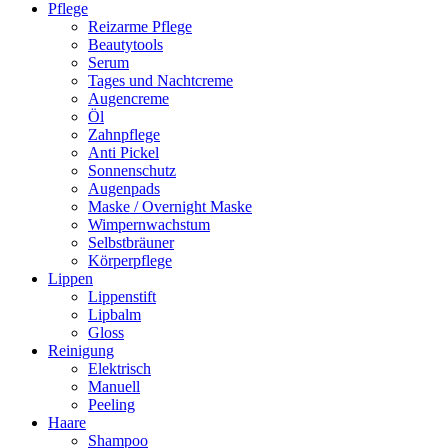
Pflege
Reizarme Pflege
Beautytools
Serum
Tages und Nachtcreme
Augencreme
Öl
Zahnpflege
Anti Pickel
Sonnenschutz
Augenpads
Maske / Overnight Maske
Wimpernwachstum
Selbstbräuner
Körperpflege
Lippen
Lippenstift
Lipbalm
Gloss
Reinigung
Elektrisch
Manuell
Peeling
Haare
Shampoo