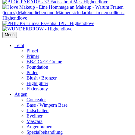
Menü
Primäres
Teint
Pinsel
Menü
Primer
BB/CC/EE Creme
Foundation
Puder
Blush / Bronzer
Highlighter
Fixierspray
Augen
Concealer
Base / Wimpern Base
Lidschatten
Eyeliner
Mascara
Augenbrauen
Spezialbehandlung