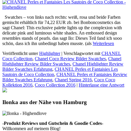
Swatches – von links nach rechts: weiß, rosa und beide Farben
gemischt erhältlich für 74,22 EUR zb. bei Bonboncosmetics das
sagt Chanel: This exclusive palette lights up the complexion with
delicate pink and luminous white shades. An embossed design
resembles stands of pearls. das sagt Ilo: Dieses Teil fand ich sooo
schön, dass ich ihn unbedingt haben musste. (als
Weiterlesen
Veröffentlicht unter
Highlighter
|
Verschlagwortet mit
CHANEL
Coco Collection
,
Chanel Coco Review Bilder Swatches
,
Chanel
Highlighter Review Bilder Swatches
,
Chanel Highlighter Review
Bilder Swatches Erfahrung
,
CHANEL Perles et Fantaisies Les
Sautoirs de Coco Collection
,
CHANEL Perles et Fantaisies Review
Bilder Swatches Erfahrung
,
Chanel Spring 2016
,
Coco Coco
Kollektion 2016
,
Coco Collection 2016
|
Hinterlasse eine Antwort
Ilonka aus der Nähe von Hamburg
-Produkt Reviews und Gutschein & Goodie Codes-
Willkommen auf meinem Blog!