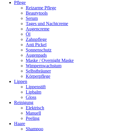
Pflege
Reizarme Pflege
Beautytools
Serum
Tages und Nachtcreme
Augencreme
Öl
Zahnpflege
Anti Pickel
Sonnenschutz
Augenpads
Maske / Overnight Maske
Wimpernwachstum
Selbstbräuner
Körperpflege
Lippen
Lippenstift
Lipbalm
Gloss
Reinigung
Elektrisch
Manuell
Peeling
Haare
Shampoo