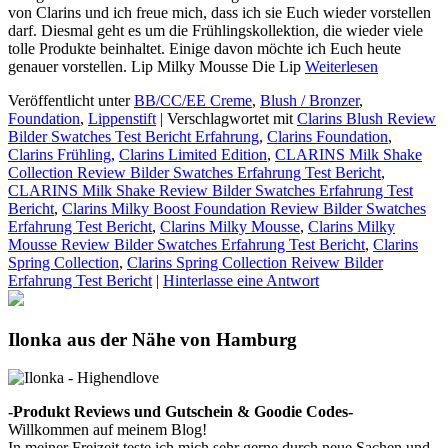
von Clarins und ich freue mich, dass ich sie Euch wieder vorstellen
darf. Diesmal geht es um die Frühlingskollektion, die wieder viele
tolle Produkte beinhaltet. Einige davon möchte ich Euch heute
genauer vorstellen. Lip Milky Mousse Die Lip
Weiterlesen
Veröffentlicht unter
BB/CC/EE Creme
,
Blush / Bronzer
,
Foundation
,
Lippenstift
|
Verschlagwortet mit
Clarins Blush Review
Bilder Swatches Test Bericht Erfahrung
,
Clarins Foundation
,
Clarins Frühling
,
Clarins Limited Edition
,
CLARINS Milk Shake
Collection Review Bilder Swatches Erfahrung Test Bericht
,
CLARINS Milk Shake Review Bilder Swatches Erfahrung Test
Bericht
,
Clarins Milky Boost Foundation Review Bilder Swatches
Erfahrung Test Bericht
,
Clarins Milky Mousse
,
Clarins Milky
Mousse Review Bilder Swatches Erfahrung Test Bericht
,
Clarins
Spring Collection
,
Clarins Spring Collection Reivew Bilder
Erfahrung Test Bericht
|
Hinterlasse eine Antwort
Ilonka aus der Nähe von Hamburg
-Produkt Reviews und Gutschein & Goodie Codes-
Willkommen auf meinem Blog!
In meiner Freizeit teste ich mich sehr gerne durch neue Sachen und