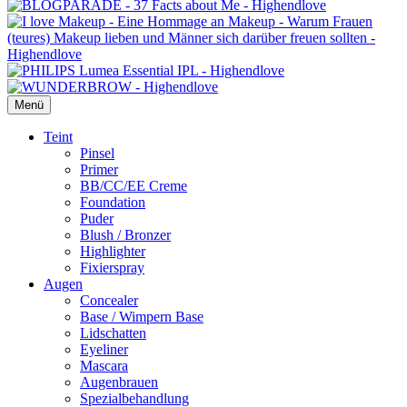
Menü
Primäres
Teint
Pinsel
Menü
Primer
BB/CC/EE Creme
Foundation
Puder
Blush / Bronzer
Highlighter
Fixierspray
Augen
Concealer
Base / Wimpern Base
Lidschatten
Eyeliner
Mascara
Augenbrauen
Spezialbehandlung