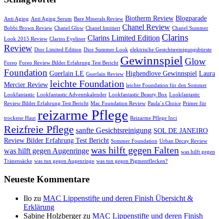
Biotherm Review
Blogparade
Anti Aging
Anti Aging Serum
Bare Minerals Review
Chanel Review
Bobbi Brown Review
Chanel Glow
Chanel limitiert
Chanel Summer
Clarins
Clarins Limited Edition
Look 2015 Review
Clarins Eyeliner
Review
Dior Limited Edition
Dior Summer Look
elektrische Gesichtsreinigungsbürste
Gewinnspiel
Glow
Foreo
Foreo Review Bilder Erfahrung Test Bericht
Foundation
Guerlain LE
Highendlove Gewinnspiel
Laura
Guerlain Review
leichte Foundation
Mercier Review
leichte Foundation für den Sommer
Lookfantastic
Lookfantastic Adventskalender
Lookfantastic Beauty Box
Lookfantastic
Review Bilder Erfahrung Test Bericht
Mac Foundation Review
Paula´s Choice
Primer für
reizarme Pflege
trockene Haut
Reizarme Pflege Inci
Reizfreie Pflege
sanfte Gesichtsreinigung
SOL DE JANEIRO
Review Bilder Erfahrung Test Bericht
Sommer Foundation
Urban Decay Review
was hilft gegen Falten
was hilft gegen Augenringe
was hilft gegen
Tränensäcke
was tun gegen Augenringe
was tun gegen Pigmentflecken?
Neueste Kommentare
Ilo
zu
MAC Lippenstifte und deren Finish Übersicht &
Erklärung
Sabine Holzberger
zu
MAC Lippenstifte und deren Finish