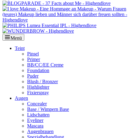
Menü
Primäres
Teint
Pinsel
Menü
Primer
BB/CC/EE Creme
Foundation
Puder
Blush / Bronzer
Highlighter
Fixierspray
Augen
Concealer
Base / Wimpern Base
Lidschatten
Eyeliner
Mascara
Augenbrauen
Spezialbehandlung