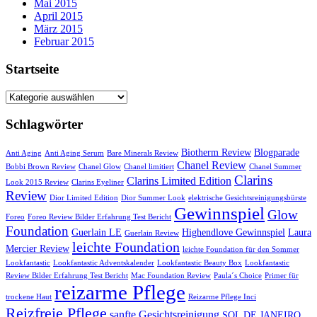
Mai 2015
April 2015
März 2015
Februar 2015
Startseite
Startseite
Schlagwörter
Biotherm Review
Blogparade
Anti Aging
Anti Aging Serum
Bare Minerals Review
Chanel Review
Bobbi Brown Review
Chanel Glow
Chanel limitiert
Chanel Summer
Clarins
Clarins Limited Edition
Look 2015 Review
Clarins Eyeliner
Review
Dior Limited Edition
Dior Summer Look
elektrische Gesichtsreinigungsbürste
Gewinnspiel
Glow
Foreo
Foreo Review Bilder Erfahrung Test Bericht
Foundation
Guerlain LE
Highendlove Gewinnspiel
Laura
Guerlain Review
leichte Foundation
Mercier Review
leichte Foundation für den Sommer
Lookfantastic
Lookfantastic Adventskalender
Lookfantastic Beauty Box
Lookfantastic
Review Bilder Erfahrung Test Bericht
Mac Foundation Review
Paula´s Choice
Primer für
reizarme Pflege
trockene Haut
Reizarme Pflege Inci
Reizfreie Pflege
sanfte Gesichtsreinigung
SOL DE JANEIRO