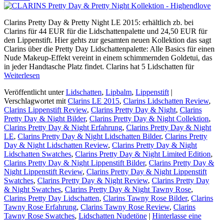
Clarins Pretty Day & Pretty Night LE 2015: erhältlich zb. bei
Clarins für 44 EUR für die Lidschattenpalette und 24,50 EUR für
den Lippenstift. Hier gehts zur gesamten neuen Kollektion das sagt
Clarins über die Pretty Day Lidschattenpalette: Alle Basics für einen
Nude Makeup-Effekt vereint in einem schimmernden Goldetui, das
in jeder Handtasche Platz findet. Clarins hat 5 Lidschatten für
Weiterlesen
Veröffentlicht unter
Lidschatten
,
Lipbalm
,
Lippenstift
|
Verschlagwortet mit
Clarins LE 2015
,
Clarins Lidschatten Review
,
Clarins Lippenstift Review
,
Clarins Pretty Day & Night
,
Clarins
Pretty Day & Night Bilder
,
Clarins Pretty Day & Night Collektion
,
Clarins Pretty Day & Night Erfahrung
,
Clarins Pretty Day & Night
LE
,
Clarins Pretty Day & Night Lidschatten Bilder
,
Clarins Pretty
Day & Night Lidschatten Review
,
Clarins Pretty Day & Night
Lidschatten Swatches
,
Clarins Pretty Day & Night Limited Edition
,
Clarins Pretty Day & Night Lippenstift Bilder
,
Clarins Pretty Day &
Night Lippenstift Review
,
Clarins Pretty Day & Night Lippenstift
Swatches
,
Clarins Pretty Day & Night Review
,
Clarins Pretty Day
& Night Swatches
,
Clarins Pretty Day & Night Tawny Rose
,
Clarins Pretty Day Lidschatten
,
Clarins Tawny Rose Bilder
,
Clarins
Tawny Rose Erfahrung
,
Clarins Tawny Rose Review
,
Clarins
Tawny Rose Swatches
,
Lidschatten Nudetöne
|
Hinterlasse eine