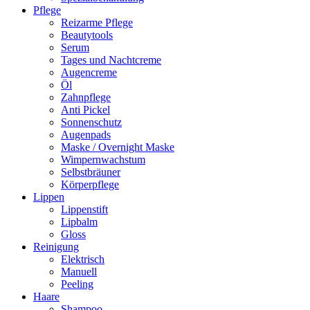
Pflege
Reizarme Pflege
Beautytools
Serum
Tages und Nachtcreme
Augencreme
Öl
Zahnpflege
Anti Pickel
Sonnenschutz
Augenpads
Maske / Overnight Maske
Wimpernwachstum
Selbstbräuner
Körperpflege
Lippen
Lippenstift
Lipbalm
Gloss
Reinigung
Elektrisch
Manuell
Peeling
Haare
Shampoo