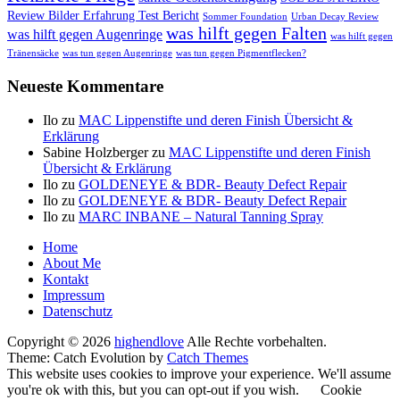
Review Bilder Erfahrung Test Bericht
Sommer Foundation
Urban Decay Review
was hilft gegen Falten
was hilft gegen Augenringe
was hilft gegen
Tränensäcke
was tun gegen Augenringe
was tun gegen Pigmentflecken?
Neueste Kommentare
Ilo
zu
MAC Lippenstifte und deren Finish Übersicht &
Erklärung
Sabine Holzberger
zu
MAC Lippenstifte und deren Finish
Übersicht & Erklärung
Ilo
zu
GOLDENEYE & BDR- Beauty Defect Repair
Ilo
zu
GOLDENEYE & BDR- Beauty Defect Repair
Ilo
zu
MARC INBANE – Natural Tanning Spray
Seitenfuß-
Home
About Me
Menü
Kontakt
Impressum
Datenschutz
Copyright © 2026
highendlove
Alle Rechte vorbehalten.
Theme: Catch Evolution by
Catch Themes
This website uses cookies to improve your experience. We'll assume
you're ok with this, but you can opt-out if you wish.
Cookie