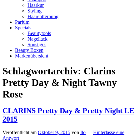
Haarkur
Styling
Haarentfernung
Parfüm
Specials
Beautytools
Nagellack
Sonstiges
Beauty Boxen
Markenübersicht
Schlagwortarchiv:
Clarins
Pretty Day & Night Tawny
Rose
CLARINS Pretty Day & Pretty Night LE
2015
Veröffentlicht am
Oktober 9, 2015
von
Ilo
—
Hinterlasse eine
Antwort