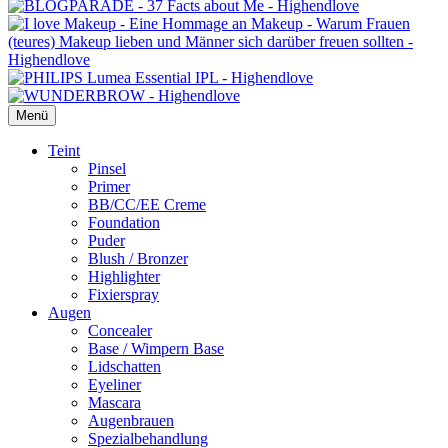
Menü
Primäres
Teint
Pinsel
Menü
Primer
BB/CC/EE Creme
Foundation
Puder
Blush / Bronzer
Highlighter
Fixierspray
Augen
Concealer
Base / Wimpern Base
Lidschatten
Eyeliner
Mascara
Augenbrauen
Spezialbehandlung