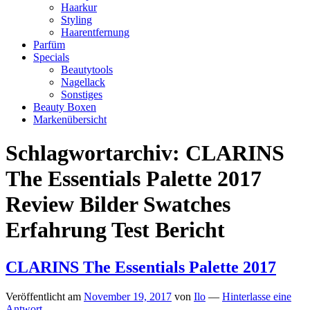
Haarkur
Styling
Haarentfernung
Parfüm
Specials
Beautytools
Nagellack
Sonstiges
Beauty Boxen
Markenübersicht
Schlagwortarchiv:
CLARINS
The Essentials Palette 2017
Review Bilder Swatches
Erfahrung Test Bericht
CLARINS The Essentials Palette 2017
Veröffentlicht am
November 19, 2017
von
Ilo
—
Hinterlasse eine
Antwort