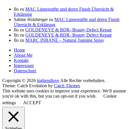
Ilo
zu
MAC Lippenstifte und deren Finish Übersicht &
Erklärung
Sabine Holzberger
zu
MAC Lippenstifte und deren Finish
Übersicht & Erklärung
Ilo
zu
GOLDENEYE & BDR- Beauty Defect Repair
Ilo
zu
GOLDENEYE & BDR- Beauty Defect Repair
Ilo
zu
MARC INBANE – Natural Tanning Spray
Seitenfuß-
Home
About Me
Menü
Kontakt
Impressum
Datenschutz
Copyright © 2026
highendlove
Alle Rechte vorbehalten.
Theme: Catch Evolution by
Catch Themes
This website uses cookies to improve your experience. We'll assume
you're ok with this, but you can opt-out if you wish.
Cookie
settings
ACCEPT
Schließen