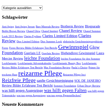
Startseite
Schlagwörter
Biotherm Review
Blogparade
Anti Aging
Anti Aging Serum
Bare Minerals Review
Chanel Review
Bobbi Brown Review
Chanel Glow
Chanel limitiert
Chanel Summer
Clarins
Clarins Limited Edition
Look 2015 Review
Clarins Eyeliner
Review
Dior Limited Edition
Dior Summer Look
elektrische Gesichtsreinigungsbürste
Gewinnspiel
Glow
Foreo
Foreo Review Bilder Erfahrung Test Bericht
Foundation
Guerlain LE
Highendlove Gewinnspiel
Laura
Guerlain Review
leichte Foundation
Mercier Review
leichte Foundation für den Sommer
Lookfantastic
Lookfantastic Adventskalender
Lookfantastic Beauty Box
Lookfantastic
Review Bilder Erfahrung Test Bericht
Mac Foundation Review
Paula´s Choice
Primer für
reizarme Pflege
trockene Haut
Reizarme Pflege Inci
Reizfreie Pflege
sanfte Gesichtsreinigung
SOL DE JANEIRO
Review Bilder Erfahrung Test Bericht
Sommer Foundation
Urban Decay Review
was hilft gegen Falten
was hilft gegen Augenringe
was hilft gegen
Tränensäcke
was tun gegen Augenringe
was tun gegen Pigmentflecken?
Neueste Kommentare