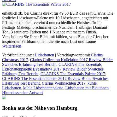
erhältlich zb. bei Clarins direkt für 49,50 EUR das sagt Clarins: Die
festliche Lidschatten-Palette mit 10 Lidschatten, angereichert mit
Pflanzenextrakten, vereint 4 unterschiedliche Finishes für Ihr
Festtags-Makeup: 5 schimmernde Nuancen, 1 silbriger Diamant-
Ton, 3 satinierte Farben und 1 Nuance mit mattem Finish.
Verschönern Sie Ihren Blick mit kühlen, vom Blau der Gletscher
inspirierten Farbharmonien, die Sie nach Lust und Laune
Weiterlesen
Veröffentlicht unter
Lidschatten
|
Verschlagwortet mit
Clarins
Christmas 2017
,
Clarins Collection Kollektion 2017 Review Bilder
Swatches Erfahrung Test Bericht
,
CLARINS The Essentials
Lidschattenpalette Eyeshadow 2017 Review Bilder Swatches
Erfahung Test Bericht
,
CLARINS The Essentials Palette 2017
,
CLARINS The Essentials Palette 2017 Review Bilder Swatches
Erfahrung Test Bericht
,
Clarins Weihnachten 2017
,
kühle
Lidschatten
,
kühle Lidschattenpalette
,
Lidschatten mit Blautönen
|
Hinterlasse eine Antwort
Ilonka aus der Nähe von Hamburg