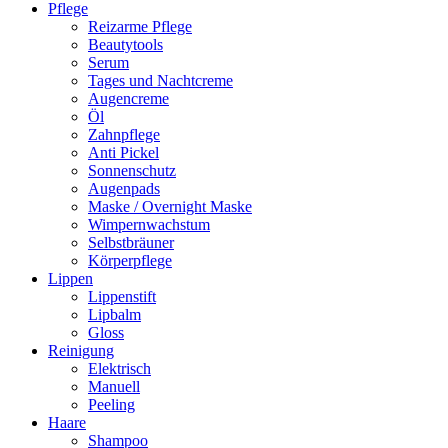
Pflege
Reizarme Pflege
Beautytools
Serum
Tages und Nachtcreme
Augencreme
Öl
Zahnpflege
Anti Pickel
Sonnenschutz
Augenpads
Maske / Overnight Maske
Wimpernwachstum
Selbstbräuner
Körperpflege
Lippen
Lippenstift
Lipbalm
Gloss
Reinigung
Elektrisch
Manuell
Peeling
Haare
Shampoo