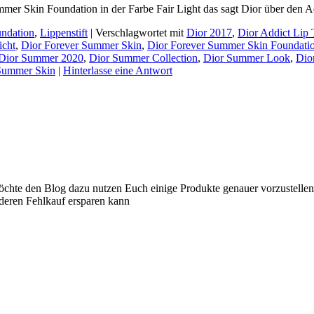
mmer Skin Foundation in der Farbe Fair Light das sagt Dior über den 
ndation
,
Lippenstift
|
Verschlagwortet mit
Dior 2017
,
Dior Addict Lip 
icht
,
Dior Forever Summer Skin
,
Dior Forever Summer Skin Foundatio
Dior Summer 2020
,
Dior Summer Collection
,
Dior Summer Look
,
Dio
 Summer Skin
|
Hinterlasse eine Antwort
 möchte den Blog dazu nutzen Euch einige Produkte genauer vorzustelle
nderen Fehlkauf ersparen kann