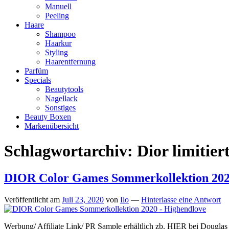
Manuell
Peeling
Haare
Shampoo
Haarkur
Styling
Haarentfernung
Parfüm
Specials
Beautytools
Nagellack
Sonstiges
Beauty Boxen
Markenübersicht
Schlagwortarchiv:
Dior limitier
DIOR Color Games Sommerkollektion 20
Veröffentlicht am
Juli 23, 2020
von
Ilo
—
Hinterlasse eine Antwort
Werbung/ Affiliate Link/ PR Sample erhältlich zb. HIER bei Dougla