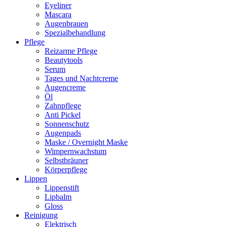
Eyeliner
Mascara
Augenbrauen
Spezialbehandlung
Pflege
Reizarme Pflege
Beautytools
Serum
Tages und Nachtcreme
Augencreme
Öl
Zahnpflege
Anti Pickel
Sonnenschutz
Augenpads
Maske / Overnight Maske
Wimpernwachstum
Selbstbräuner
Körperpflege
Lippen
Lippenstift
Lipbalm
Gloss
Reinigung
Elektrisch