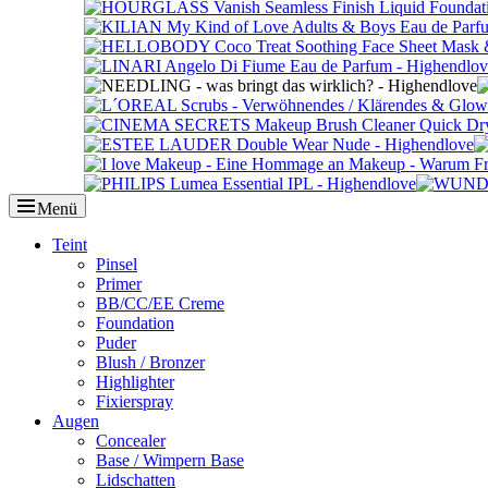
Menü
Primäres
Teint
Pinsel
Menü
Primer
BB/CC/EE Creme
Foundation
Puder
Blush / Bronzer
Highlighter
Fixierspray
Augen
Concealer
Base / Wimpern Base
Lidschatten