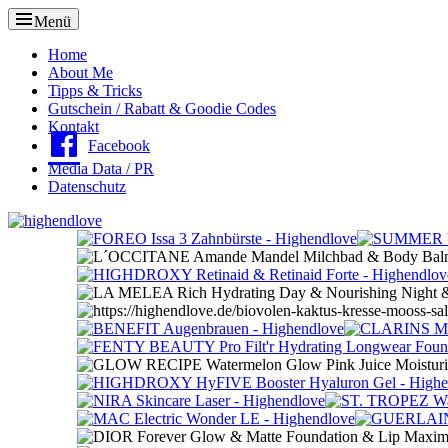
Menü
Oberes
Home
About Me
Menü
Tipps & Tricks
Gutschein / Rabatt & Goodie Codes
Kontakt
Facebook
Media Data / PR
Datenschutz