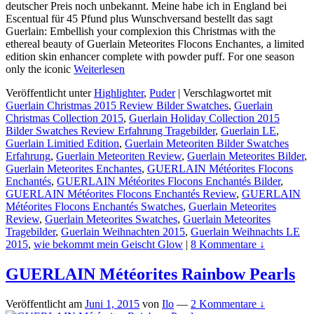
deutscher Preis noch unbekannt. Meine habe ich in England bei
Escentual für 45 Pfund plus Wunschversand bestellt das sagt
Guerlain: Embellish your complexion this Christmas with the
ethereal beauty of Guerlain Meteorites Flocons Enchantes, a limited
edition skin enhancer complete with powder puff. For one season
only the iconic
Weiterlesen
Veröffentlicht unter
Highlighter
,
Puder
|
Verschlagwortet mit
Guerlain Christmas 2015 Review Bilder Swatches
,
Guerlain
Christmas Collection 2015
,
Guerlain Holiday Collection 2015
Bilder Swatches Review Erfahrung Tragebilder
,
Guerlain LE
,
Guerlain Limitied Edition
,
Guerlain Meteoriten Bilder Swatches
Erfahrung
,
Guerlain Meteoriten Review
,
Guerlain Meteorites Bilder
,
Guerlain Meteorites Enchantes
,
GUERLAIN Météorites Flocons
Enchantés
,
GUERLAIN Météorites Flocons Enchantés Bilder
,
GUERLAIN Météorites Flocons Enchantés Review
,
GUERLAIN
Météorites Flocons Enchantés Swatches
,
Guerlain Meteorites
Review
,
Guerlain Meteorites Swatches
,
Guerlain Meteorites
Tragebilder
,
Guerlain Weihnachten 2015
,
Guerlain Weihnachts LE
2015
,
wie bekommt mein Geischt Glow
|
8 Kommentare ↓
GUERLAIN Météorites Rainbow Pearls
Veröffentlicht am
Juni 1, 2015
von
Ilo
—
2 Kommentare ↓