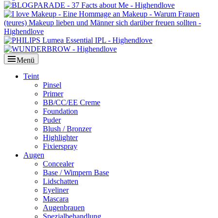
Menü
Primäres
Teint
Pinsel
Menü
Primer
BB/CC/EE Creme
Foundation
Puder
Blush / Bronzer
Highlighter
Fixierspray
Augen
Concealer
Base / Wimpern Base
Lidschatten
Eyeliner
Mascara
Augenbrauen
Spezialbehandlung