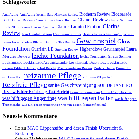
Schlagwörter
Biotherm Review
Blogparade
Anti Aging
Anti Aging Serum
Bare Minerals Review
Chanel Review
Bobbi Brown Review
Chanel Glow
Chanel limitiert
Chanel Summer
Clarins
Clarins Limited Edition
Look 2015 Review
Clarins Eyeliner
Review
Dior Limited Edition
Dior Summer Look
elektrische Gesichtsreinigungsbürste
Gewinnspiel
Glow
Foreo
Foreo Review Bilder Erfahrung Test Bericht
Foundation
Guerlain LE
Highendlove Gewinnspiel
Laura
Guerlain Review
leichte Foundation
Mercier Review
leichte Foundation für den Sommer
Lookfantastic
Lookfantastic Adventskalender
Lookfantastic Beauty Box
Lookfantastic
Review Bilder Erfahrung Test Bericht
Mac Foundation Review
Paula´s Choice
Primer für
reizarme Pflege
trockene Haut
Reizarme Pflege Inci
Reizfreie Pflege
sanfte Gesichtsreinigung
SOL DE JANEIRO
Review Bilder Erfahrung Test Bericht
Sommer Foundation
Urban Decay Review
was hilft gegen Falten
was hilft gegen Augenringe
was hilft gegen
Tränensäcke
was tun gegen Augenringe
was tun gegen Pigmentflecken?
Neueste Kommentare
Ilo
zu
MAC Lippenstifte und deren Finish Übersicht &
Erklärung