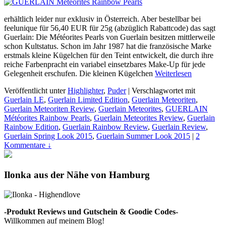
erhältlich leider nur exklusiv in Österreich. Aber bestellbar bei
feelunique für 56,40 EUR für 25g (abzüglich Rabattcode) das sagt
Guerlain: Die Météorites Pearls von Guerlain besitzen mittlerweile
schon Kultstatus. Schon im Jahr 1987 hat die französische Marke
erstmals kleine Kügelchen für den Teint entwickelt, die durch ihre
reiche Farbenpracht ein variabel einsetzbares Make-Up für jede
Gelegenheit erschufen. Die kleinen Kügelchen
Weiterlesen
Veröffentlicht unter
Highlighter
,
Puder
|
Verschlagwortet mit
Guerlain LE
,
Guerlain Limited Edition
,
Guerlain Meteoriten
,
Guerlain Meteoriten Review
,
Guerlain Meteorites
,
GUERLAIN
Météorites Rainbow Pearls
,
Guerlain Meteorites Review
,
Guerlain
Rainbow Edition
,
Guerlain Rainbow Review
,
Guerlain Review
,
Guerlain Spring Look 2015
,
Guerlain Summer Look 2015
|
2
Kommentare ↓
Ilonka aus der Nähe von Hamburg
-Produkt Reviews und Gutschein & Goodie Codes-
Willkommen auf meinem Blog!