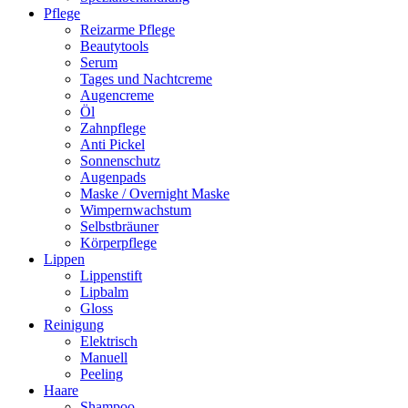
Pflege
Reizarme Pflege
Beautytools
Serum
Tages und Nachtcreme
Augencreme
Öl
Zahnpflege
Anti Pickel
Sonnenschutz
Augenpads
Maske / Overnight Maske
Wimpernwachstum
Selbstbräuner
Körperpflege
Lippen
Lippenstift
Lipbalm
Gloss
Reinigung
Elektrisch
Manuell
Peeling
Haare
Shampoo