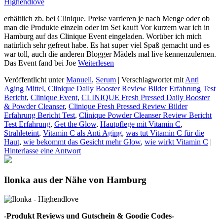
erhältlich zb. bei Clinique. Preise varrieren je nach Menge oder ob
man die Produkte einzeln oder im Set kauft Vor kurzem war ich in
Hamburg auf das Clinique Event eingeladen. Worüber ich mich
natürlich sehr gefreut habe. Es hat super viel Spaß gemacht und es
war toll, auch die anderen Blogger Mädels mal live kennenzulernen.
Das Event fand bei Joe
Weiterlesen
Veröffentlicht unter
Manuell
,
Serum
|
Verschlagwortet mit
Anti
Aging Mittel
,
Clinique Daily Booster Review Bilder Erfahrung Test
Bericht
,
Clinique Event
,
CLINIQUE Fresh Pressed Daily Booster
& Powder Cleanser
,
Clinique Fresh Pressed Review Bilder
Erfahrung Bericht Test
,
Clinique Powder Cleanser Review Bericht
Test Erfahrung
,
Get the Glow
,
Hautpflege mit Vitamin C
,
Strahleteint
,
Vitamin C als Anti Aging
,
was tut Vitamin C für die
Haut
,
wie bekommt das Gesicht mehr Glow
,
wie wirkt Vitamin C
|
Hinterlasse eine Antwort
Ilonka aus der Nähe von Hamburg
-Produkt Reviews und Gutschein & Goodie Codes-