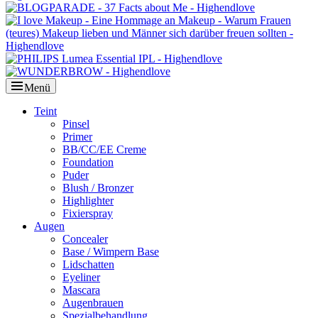
Menü
Primäres
Teint
Pinsel
Menü
Primer
BB/CC/EE Creme
Foundation
Puder
Blush / Bronzer
Highlighter
Fixierspray
Augen
Concealer
Base / Wimpern Base
Lidschatten
Eyeliner
Mascara
Augenbrauen
Spezialbehandlung