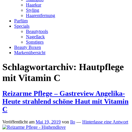
Haarkur
Styling
Haarentfernung
Parfüm
Specials
Beautytools
Nagellack
Sonstiges
Beauty Boxen
Markenübersicht
Schlagwortarchiv:
Hautpflege
mit Vitamin C
Reizarme Pflege – Gastreview Angelika-
Heute strahlend schöne Haut mit Vitamin
C
Veröffentlicht am
Mai 19, 2019
von
Ilo
—
Hinterlasse eine Antwort