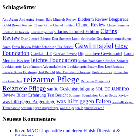
Schlagwörter
Biotherm Review
Blogparade
Anti Aging
Anti Aging Serum
Bare Minerals Review
Chanel Review
Bobbi Brown Review
Chanel Glow
Chanel limitiert
Chanel Summer
Clarins
Clarins Limited Edition
Look 2015 Review
Clarins Eyeliner
Review
Dior Limited Edition
Dior Summer Look
elektrische Gesichtsreinigungsbürste
Gewinnspiel
Glow
Foreo
Foreo Review Bilder Erfahrung Test Bericht
Foundation
Guerlain LE
Highendlove Gewinnspiel
Laura
Guerlain Review
leichte Foundation
Mercier Review
leichte Foundation für den Sommer
Lookfantastic
Lookfantastic Adventskalender
Lookfantastic Beauty Box
Lookfantastic
Review Bilder Erfahrung Test Bericht
Mac Foundation Review
Paula´s Choice
Primer für
reizarme Pflege
trockene Haut
Reizarme Pflege Inci
Reizfreie Pflege
sanfte Gesichtsreinigung
SOL DE JANEIRO
Review Bilder Erfahrung Test Bericht
Sommer Foundation
Urban Decay Review
was hilft gegen Falten
was hilft gegen Augenringe
was hilft gegen
Tränensäcke
was tun gegen Augenringe
was tun gegen Pigmentflecken?
Neueste Kommentare
Ilo
zu
MAC Lippenstifte und deren Finish Übersicht &