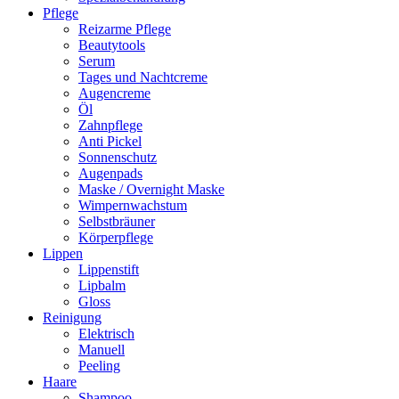
Pflege
Reizarme Pflege
Beautytools
Serum
Tages und Nachtcreme
Augencreme
Öl
Zahnpflege
Anti Pickel
Sonnenschutz
Augenpads
Maske / Overnight Maske
Wimpernwachstum
Selbstbräuner
Körperpflege
Lippen
Lippenstift
Lipbalm
Gloss
Reinigung
Elektrisch
Manuell
Peeling
Haare
Shampoo