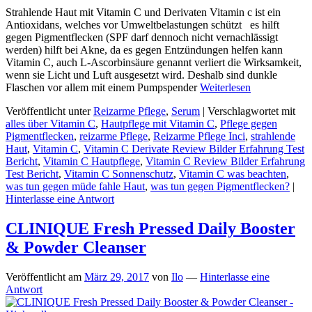
Strahlende Haut mit Vitamin C und Derivaten Vitamin c ist ein
Antioxidans, welches vor Umweltbelastungen schützt es hilft
gegen Pigmentflecken (SPF darf dennoch nicht vernachlässigt
werden) hilft bei Akne, da es gegen Entzündungen helfen kann
Vitamin C, auch L-Ascorbinsäure genannt verliert die Wirksamkeit,
wenn sie Licht und Luft ausgesetzt wird. Deshalb sind dunkle
Flaschen vor allem mit einem Pumpspender
Weiterlesen
Veröffentlicht unter
Reizarme Pflege
,
Serum
|
Verschlagwortet mit
alles über Vitamin C
,
Hautpflege mit Vitamin C
,
Pflege gegen
Pigmentflecken
,
reizarme Pflege
,
Reizarme Pflege Inci
,
strahlende
Haut
,
Vitamin C
,
Vitamin C Derivate Review Bilder Erfahrung Test
Bericht
,
Vitamin C Hautpflege
,
Vitamin C Review Bilder Erfahrung
Test Bericht
,
Vitamin C Sonnenschutz
,
Vitamin C was beachten
,
was tun gegen müde fahle Haut
,
was tun gegen Pigmentflecken?
|
Hinterlasse eine Antwort
CLINIQUE Fresh Pressed Daily Booster
& Powder Cleanser
Veröffentlicht am
März 29, 2017
von
Ilo
—
Hinterlasse eine
Antwort