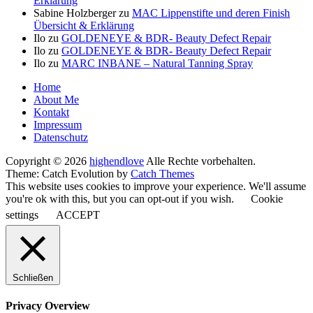
Erklärung
Sabine Holzberger
zu
MAC Lippenstifte und deren Finish
Übersicht & Erklärung
Ilo
zu
GOLDENEYE & BDR- Beauty Defect Repair
Ilo
zu
GOLDENEYE & BDR- Beauty Defect Repair
Ilo
zu
MARC INBANE – Natural Tanning Spray
Seitenfuß-
Home
About Me
Menü
Kontakt
Impressum
Datenschutz
Copyright © 2026
highendlove
Alle Rechte vorbehalten.
Theme: Catch Evolution by
Catch Themes
This website uses cookies to improve your experience. We'll assume
you're ok with this, but you can opt-out if you wish.
Cookie
settings
ACCEPT
Schließen
Privacy Overview