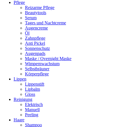
Pflege
Reizarme Pflege
Beautytools
Serum
Tages und Nachtcreme
Augencreme
Öl
Zahnpflege
Anti Pickel
Sonnenschutz
Augenpads
Maske / Overnight Maske
Wimpernwachstum
Selbstbräuner
Körperpflege
Lippen
Lippenstift
Lipbalm
Gloss
Reinigung
Elektrisch
Manuell
Peeling
Haare
Shampoo