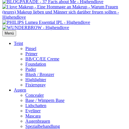
Menü
Primäres
Teint
Pinsel
Menü
Primer
BB/CC/EE Creme
Foundation
Puder
Blush / Bronzer
Highlighter
Fixierspray
Augen
Concealer
Base / Wimpern Base
Lidschatten
Eyeliner
Mascara
Augenbrauen
Spezialbehandlung