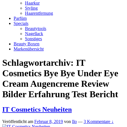
Haarkur
Styling
Haarentfernung
Parfüm
Specials
Beautytools
Nagellack
Sonstiges
Beauty Boxen
Markenübersicht
Schlagwortarchiv:
IT
Cosmetics Bye Bye Under Eye
Cream Augencreme Review
Bilder Erfahrung Test Bericht
IT Cosmetics Neuheiten
Veröffentlicht am
Februar 8, 2019
von
Ilo
—
3 Kommentare ↓