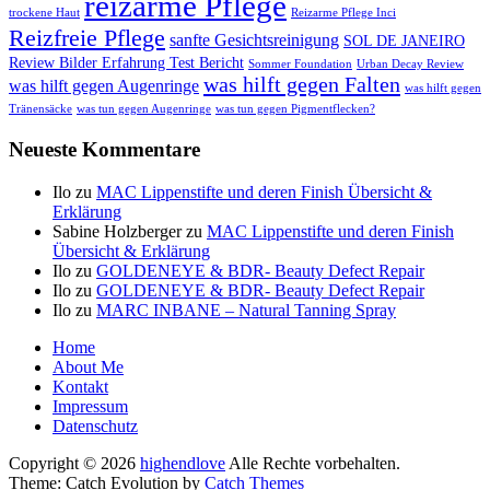
reizarme Pflege
trockene Haut
Reizarme Pflege Inci
Reizfreie Pflege
sanfte Gesichtsreinigung
SOL DE JANEIRO
Review Bilder Erfahrung Test Bericht
Sommer Foundation
Urban Decay Review
was hilft gegen Falten
was hilft gegen Augenringe
was hilft gegen
Tränensäcke
was tun gegen Augenringe
was tun gegen Pigmentflecken?
Neueste Kommentare
Ilo
zu
MAC Lippenstifte und deren Finish Übersicht &
Erklärung
Sabine Holzberger
zu
MAC Lippenstifte und deren Finish
Übersicht & Erklärung
Ilo
zu
GOLDENEYE & BDR- Beauty Defect Repair
Ilo
zu
GOLDENEYE & BDR- Beauty Defect Repair
Ilo
zu
MARC INBANE – Natural Tanning Spray
Seitenfuß-
Home
About Me
Menü
Kontakt
Impressum
Datenschutz
Copyright © 2026
highendlove
Alle Rechte vorbehalten.
Theme: Catch Evolution by
Catch Themes