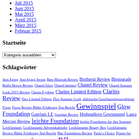
Juli 2015
Juni 2015
Mai 2015
April 2015
März 2015
Februar 2015
Startseite
Startseite
Schlagwörter
Biotherm Review
Blogparade
Anti Aging
Anti Aging Serum
Bare Minerals Review
Chanel Review
Bobbi Brown Review
Chanel Glow
Chanel limitiert
Chanel Summer
Clarins
Clarins Limited Edition
Look 2015 Review
Clarins Eyeliner
Review
Dior Limited Edition
Dior Summer Look
elektrische Gesichtsreinigungsbürste
Gewinnspiel
Glow
Foreo
Foreo Review Bilder Erfahrung Test Bericht
Foundation
Guerlain LE
Highendlove Gewinnspiel
Laura
Guerlain Review
leichte Foundation
Mercier Review
leichte Foundation für den Sommer
Lookfantastic
Lookfantastic Adventskalender
Lookfantastic Beauty Box
Lookfantastic
Review Bilder Erfahrung Test Bericht
Mac Foundation Review
Paula´s Choice
Primer für