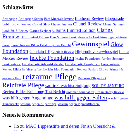
Schlagwörter
Biotherm Review
Blogparade
Anti Aging
Anti Aging Serum
Bare Minerals Review
Chanel Review
Bobbi Brown Review
Chanel Glow
Chanel limitiert
Chanel Summer
Clarins
Clarins Limited Edition
Look 2015 Review
Clarins Eyeliner
Review
Dior Limited Edition
Dior Summer Look
elektrische Gesichtsreinigungsbürste
Gewinnspiel
Glow
Foreo
Foreo Review Bilder Erfahrung Test Bericht
Foundation
Guerlain LE
Highendlove Gewinnspiel
Laura
Guerlain Review
leichte Foundation
Mercier Review
leichte Foundation für den Sommer
Lookfantastic
Lookfantastic Adventskalender
Lookfantastic Beauty Box
Lookfantastic
Review Bilder Erfahrung Test Bericht
Mac Foundation Review
Paula´s Choice
Primer für
reizarme Pflege
trockene Haut
Reizarme Pflege Inci
Reizfreie Pflege
sanfte Gesichtsreinigung
SOL DE JANEIRO
Review Bilder Erfahrung Test Bericht
Sommer Foundation
Urban Decay Review
was hilft gegen Falten
was hilft gegen Augenringe
was hilft gegen
Tränensäcke
was tun gegen Augenringe
was tun gegen Pigmentflecken?
Neueste Kommentare
Ilo
zu
MAC Lippenstifte und deren Finish Übersicht &