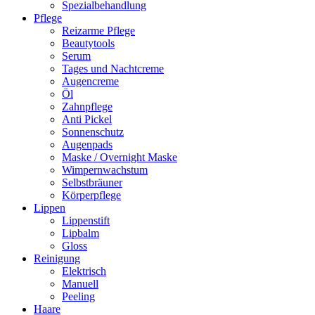
Spezialbehandlung
Pflege
Reizarme Pflege
Beautytools
Serum
Tages und Nachtcreme
Augencreme
Öl
Zahnpflege
Anti Pickel
Sonnenschutz
Augenpads
Maske / Overnight Maske
Wimpernwachstum
Selbstbräuner
Körperpflege
Lippen
Lippenstift
Lipbalm
Gloss
Reinigung
Elektrisch
Manuell
Peeling
Haare