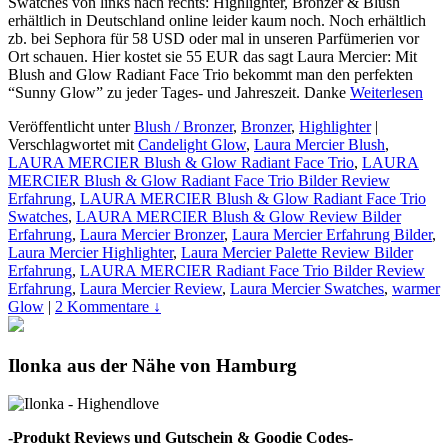
Swatches von links nach rechts: Highlighter, Bronzer & Blush
erhältlich in Deutschland online leider kaum noch. Noch erhältlich
zb. bei Sephora für 58 USD oder mal in unseren Parfümerien vor
Ort schauen. Hier kostet sie 55 EUR das sagt Laura Mercier: Mit
Blush and Glow Radiant Face Trio bekommt man den perfekten
“Sunny Glow” zu jeder Tages- und Jahreszeit. Danke
Weiterlesen
Veröffentlicht unter
Blush / Bronzer
,
Bronzer
,
Highlighter
|
Verschlagwortet mit
Candelight Glow
,
Laura Mercier Blush
,
LAURA MERCIER Blush & Glow Radiant Face Trio
,
LAURA
MERCIER Blush & Glow Radiant Face Trio Bilder Review
Erfahrung
,
LAURA MERCIER Blush & Glow Radiant Face Trio
Swatches
,
LAURA MERCIER Blush & Glow Review Bilder
Erfahrung
,
Laura Mercier Bronzer
,
Laura Mercier Erfahrung Bilder
,
Laura Mercier Highlighter
,
Laura Mercier Palette Review Bilder
Erfahrung
,
LAURA MERCIER Radiant Face Trio Bilder Review
Erfahrung
,
Laura Mercier Review
,
Laura Mercier Swatches
,
warmer
Glow
|
2 Kommentare ↓
Ilonka aus der Nähe von Hamburg
-Produkt Reviews und Gutschein & Goodie Codes-