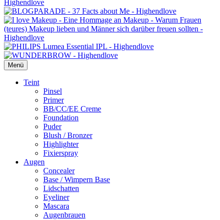
Menü
Primäres
Teint
Pinsel
Menü
Primer
BB/CC/EE Creme
Foundation
Puder
Blush / Bronzer
Highlighter
Fixierspray
Augen
Concealer
Base / Wimpern Base
Lidschatten
Eyeliner
Mascara
Augenbrauen