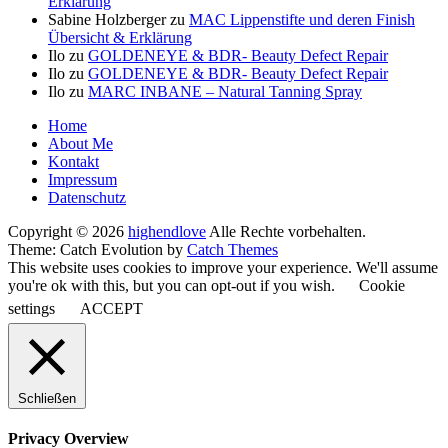
Erklärung
Sabine Holzberger
zu
MAC Lippenstifte und deren Finish
Übersicht & Erklärung
Ilo
zu
GOLDENEYE & BDR- Beauty Defect Repair
Ilo
zu
GOLDENEYE & BDR- Beauty Defect Repair
Ilo
zu
MARC INBANE – Natural Tanning Spray
Seitenfuß-
Home
About Me
Menü
Kontakt
Impressum
Datenschutz
Copyright © 2026
highendlove
Alle Rechte vorbehalten.
Theme: Catch Evolution by
Catch Themes
This website uses cookies to improve your experience. We'll assume
you're ok with this, but you can opt-out if you wish.
Cookie
settings
ACCEPT
Schließen
Privacy Overview