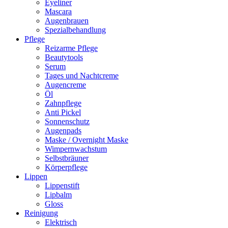
Eyeliner
Mascara
Augenbrauen
Spezialbehandlung
Pflege
Reizarme Pflege
Beautytools
Serum
Tages und Nachtcreme
Augencreme
Öl
Zahnpflege
Anti Pickel
Sonnenschutz
Augenpads
Maske / Overnight Maske
Wimpernwachstum
Selbstbräuner
Körperpflege
Lippen
Lippenstift
Lipbalm
Gloss
Reinigung
Elektrisch