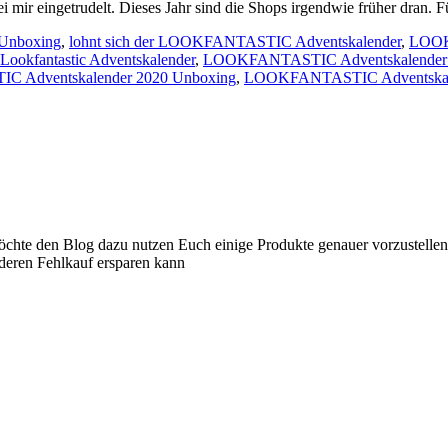
ei mir eingetrudelt. Dieses Jahr sind die Shops irgendwie früher dran.
 Unboxing
,
lohnt sich der LOOKFANTASTIC Adventskalender
,
LOOKF
Lookfantastic Adventskalender
,
LOOKFANTASTIC Adventskalender
 Adventskalender 2020 Unboxing
,
LOOKFANTASTIC Adventskalend
 möchte den Blog dazu nutzen Euch einige Produkte genauer vorzustelle
nderen Fehlkauf ersparen kann