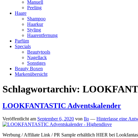
Manuell
Peeling
Haare
Shampoo
Haarkur
Styling
Haarentfernung
Parfüm
Specials
Beautytools
Nagellack
Sonstiges
Beauty Boxen
Markenübersicht
Schlagwortarchiv:
LOOKFANTAST
LOOKFANTASTIC Adventskalender
Veröffentlicht am
September 6, 2020
von
Ilo
—
Hinterlasse eine Ant
Werbung / Affiliate Link / PR Sample erhältlich HIER bei Lookfan