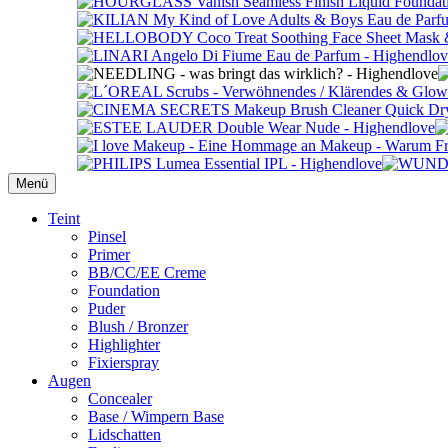
Menü
Primäres
Teint
Pinsel
Menü
Primer
BB/CC/EE Creme
Foundation
Puder
Blush / Bronzer
Highlighter
Fixierspray
Augen
Concealer
Base / Wimpern Base
Lidschatten