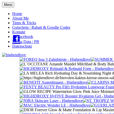
Menü
Oberes
Home
About Me
Menü
Tipps & Tricks
Gutschein / Rabatt & Goodie Codes
Kontakt
Facebook
Media Data / PR
Datenschutz