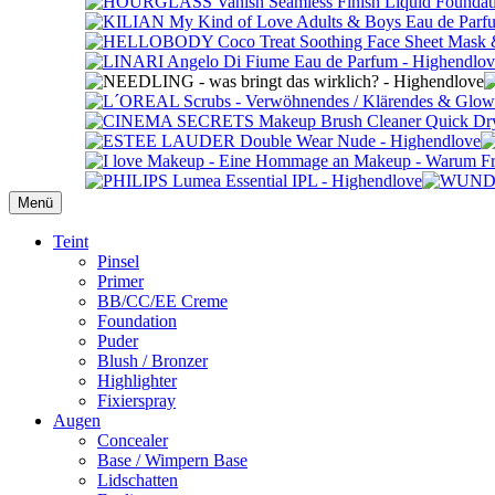
Menü
Primäres
Teint
Pinsel
Menü
Primer
BB/CC/EE Creme
Foundation
Puder
Blush / Bronzer
Highlighter
Fixierspray
Augen
Concealer
Base / Wimpern Base
Lidschatten