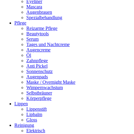
Eyeliner
Mascara
Augenbrauen
Spezialbehandlung
Pflege
Reizarme Pflege
Beautytools
Serum
Tages und Nachtcreme
Augencreme
Öl
Zahnpflege
Anti Pickel
Sonnenschutz
Augenpads
Maske / Overnight Maske
Wimpernwachstum
Selbstbräuner
Körperpflege
Lippen
Lippenstift
Lipbalm
Gloss
Reinigung
Elektrisch