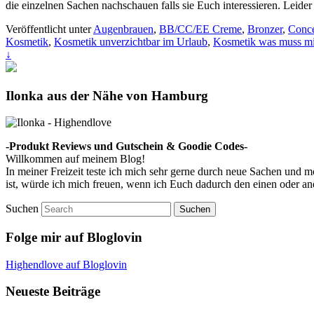
die einzelnen Sachen nachschauen falls sie Euch interessieren. Leide
Veröffentlicht unter
Augenbrauen
,
BB/CC/EE Creme
,
Bronzer
,
Conce
Kosmetik
,
Kosmetik unverzichtbar im Urlaub
,
Kosmetik was muss mi
↓
Ilonka aus der Nähe von Hamburg
-Produkt Reviews und Gutschein & Goodie Codes-
Willkommen auf meinem Blog!
In meiner Freizeit teste ich mich sehr gerne durch neue Sachen und
ist, würde ich mich freuen, wenn ich Euch dadurch den einen oder a
Suchen
Folge mir auf Bloglovin
Highendlove auf Bloglovin
Neueste Beiträge