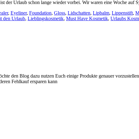
r ist der Urlaub schon lange wieder vorbei. Wir waren eine Woche auf 
aler
,
Eyeliner
,
Foundation
,
Gloss
,
Lidschatten
,
Lipbalm
,
Lippenstift
,
M
t den Urlaub
,
Lieblingskosmetik
,
Must Have Kosmetik
,
Urlaubs Kosm
 möchte den Blog dazu nutzen Euch einige Produkte genauer vorzustelle
nderen Fehlkauf ersparen kann