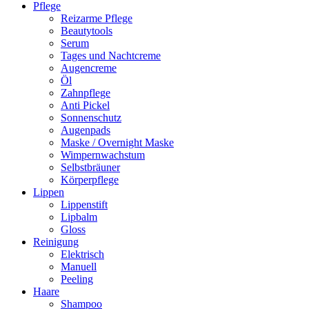
Pflege
Reizarme Pflege
Beautytools
Serum
Tages und Nachtcreme
Augencreme
Öl
Zahnpflege
Anti Pickel
Sonnenschutz
Augenpads
Maske / Overnight Maske
Wimpernwachstum
Selbstbräuner
Körperpflege
Lippen
Lippenstift
Lipbalm
Gloss
Reinigung
Elektrisch
Manuell
Peeling
Haare
Shampoo