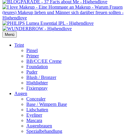
Menü
Primäres
Teint
Pinsel
Menü
Primer
BB/CC/EE Creme
Foundation
Puder
Blush / Bronzer
Highlighter
Fixierspray
Augen
Concealer
Base / Wimpern Base
Lidschatten
Eyeliner
Mascara
Augenbrauen
Spezialbehandlung