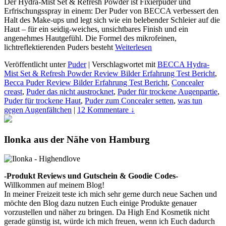
Der Hydra-Mist Set & Refresh Powder ist Fixierpuder und
Erfrischungsspray in einem: Der Puder von BECCA verbessert den
Halt des Make-ups und legt sich wie ein belebender Schleier auf die
Haut – für ein seidig-weiches, unsichtbares Finish und ein
angenehmes Hautgefühl. Die Formel des mikrofeinen,
lichtreflektierenden Puders besteht
Weiterlesen
Veröffentlicht unter
Puder
|
Verschlagwortet mit
BECCA Hydra-
Mist Set & Refresh Powder Review Bilder Erfahrung Test Bericht
,
Becca Puder Review Bilder Erfahrung Test Bericht
,
Concealer
creast
,
Puder das nicht austrocknet
,
Puder für trockene Augenpartie
,
Puder für trockene Haut
,
Puder zum Concealer setten
,
was tun
gegen Augenfältchen
|
12 Kommentare ↓
Ilonka aus der Nähe von Hamburg
-Produkt Reviews und Gutschein & Goodie Codes-
Willkommen auf meinem Blog!
In meiner Freizeit teste ich mich sehr gerne durch neue Sachen und
möchte den Blog dazu nutzen Euch einige Produkte genauer
vorzustellen und näher zu bringen. Da High End Kosmetik nicht
gerade günstig ist, würde ich mich freuen, wenn ich Euch dadurch