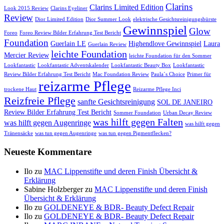
Clarins
Clarins Limited Edition
Look 2015 Review
Clarins Eyeliner
Review
Dior Limited Edition
Dior Summer Look
elektrische Gesichtsreinigungsbürste
Gewinnspiel
Glow
Foreo
Foreo Review Bilder Erfahrung Test Bericht
Foundation
Guerlain LE
Highendlove Gewinnspiel
Laura
Guerlain Review
leichte Foundation
Mercier Review
leichte Foundation für den Sommer
Lookfantastic
Lookfantastic Adventskalender
Lookfantastic Beauty Box
Lookfantastic
Review Bilder Erfahrung Test Bericht
Mac Foundation Review
Paula´s Choice
Primer für
reizarme Pflege
trockene Haut
Reizarme Pflege Inci
Reizfreie Pflege
sanfte Gesichtsreinigung
SOL DE JANEIRO
Review Bilder Erfahrung Test Bericht
Sommer Foundation
Urban Decay Review
was hilft gegen Falten
was hilft gegen Augenringe
was hilft gegen
Tränensäcke
was tun gegen Augenringe
was tun gegen Pigmentflecken?
Neueste Kommentare
Ilo
zu
MAC Lippenstifte und deren Finish Übersicht &
Erklärung
Sabine Holzberger
zu
MAC Lippenstifte und deren Finish
Übersicht & Erklärung
Ilo
zu
GOLDENEYE & BDR- Beauty Defect Repair
Ilo
zu
GOLDENEYE & BDR- Beauty Defect Repair