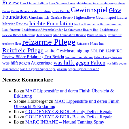
Review
Dior Limited Edition
Dior Summer Look
elektrische Gesichtsreinigungsbürste
Gewinnspiel
Glow
Foreo
Foreo Review Bilder Erfahrung Test Bericht
Foundation
Guerlain LE
Highendlove Gewinnspiel
Laura
Guerlain Review
leichte Foundation
Mercier Review
leichte Foundation für den Sommer
Lookfantastic
Lookfantastic Adventskalender
Lookfantastic Beauty Box
Lookfantastic
Review Bilder Erfahrung Test Bericht
Mac Foundation Review
Paula´s Choice
Primer für
reizarme Pflege
trockene Haut
Reizarme Pflege Inci
Reizfreie Pflege
sanfte Gesichtsreinigung
SOL DE JANEIRO
Review Bilder Erfahrung Test Bericht
Sommer Foundation
Urban Decay Review
was hilft gegen Falten
was hilft gegen Augenringe
was hilft gegen
Tränensäcke
was tun gegen Augenringe
was tun gegen Pigmentflecken?
Neueste Kommentare
Ilo
zu
MAC Lippenstifte und deren Finish Übersicht &
Erklärung
Sabine Holzberger
zu
MAC Lippenstifte und deren Finish
Übersicht & Erklärung
Ilo
zu
GOLDENEYE & BDR- Beauty Defect Repair
Ilo
zu
GOLDENEYE & BDR- Beauty Defect Repair
Ilo
zu
MARC INBANE – Natural Tanning Spray