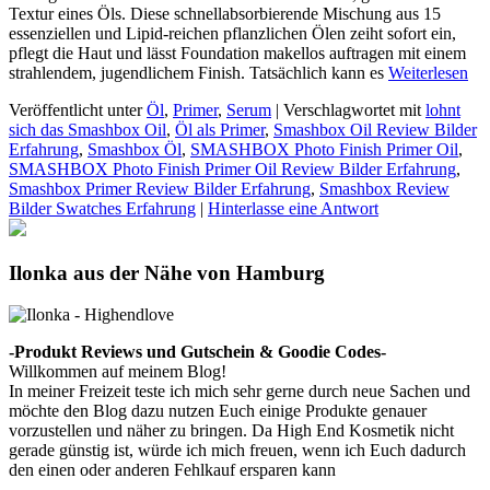
Textur eines Öls. Diese schnellabsorbierende Mischung aus 15
essenziellen und Lipid-reichen pflanzlichen Ölen zeiht sofort ein,
pflegt die Haut und lässt Foundation makellos auftragen mit einem
strahlendem, jugendlichem Finish. Tatsächlich kann es
Weiterlesen
Veröffentlicht unter
Öl
,
Primer
,
Serum
|
Verschlagwortet mit
lohnt
sich das Smashbox Oil
,
Öl als Primer
,
Smashbox Oil Review Bilder
Erfahrung
,
Smashbox Öl
,
SMASHBOX Photo Finish Primer Oil
,
SMASHBOX Photo Finish Primer Oil Review Bilder Erfahrung
,
Smashbox Primer Review Bilder Erfahrung
,
Smashbox Review
Bilder Swatches Erfahrung
|
Hinterlasse eine Antwort
Ilonka aus der Nähe von Hamburg
-Produkt Reviews und Gutschein & Goodie Codes-
Willkommen auf meinem Blog!
In meiner Freizeit teste ich mich sehr gerne durch neue Sachen und
möchte den Blog dazu nutzen Euch einige Produkte genauer
vorzustellen und näher zu bringen. Da High End Kosmetik nicht
gerade günstig ist, würde ich mich freuen, wenn ich Euch dadurch
den einen oder anderen Fehlkauf ersparen kann