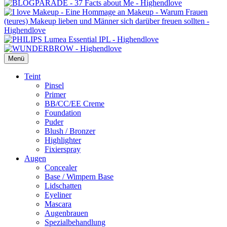
Menü
Primäres
Teint
Pinsel
Menü
Primer
BB/CC/EE Creme
Foundation
Puder
Blush / Bronzer
Highlighter
Fixierspray
Augen
Concealer
Base / Wimpern Base
Lidschatten
Eyeliner
Mascara
Augenbrauen
Spezialbehandlung