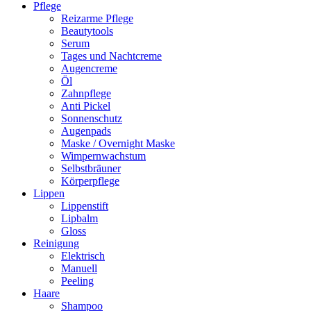
Pflege
Reizarme Pflege
Beautytools
Serum
Tages und Nachtcreme
Augencreme
Öl
Zahnpflege
Anti Pickel
Sonnenschutz
Augenpads
Maske / Overnight Maske
Wimpernwachstum
Selbstbräuner
Körperpflege
Lippen
Lippenstift
Lipbalm
Gloss
Reinigung
Elektrisch
Manuell
Peeling
Haare
Shampoo