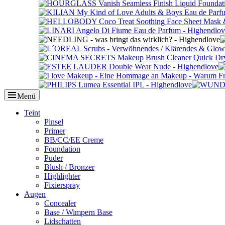
Menü
Primäres
Teint
Pinsel
Menü
Primer
BB/CC/EE Creme
Foundation
Puder
Blush / Bronzer
Highlighter
Fixierspray
Augen
Concealer
Base / Wimpern Base
Lidschatten