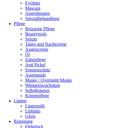
Eyeliner
Mascara
Augenbrauen
Spezialbehandlung
Pflege
Reizarme Pflege
Beautytools
Serum
Tages und Nachtcreme
Augencreme
Öl
Zahnpflege
Anti Pickel
Sonnenschutz
Augenpads
Maske / Overnight Maske
Wimpernwachstum
Selbstbräuner
Körperpflege
Lippen
Lippenstift
Lipbalm
Gloss
Reinigung
Elektrisch