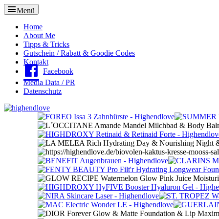
Menü
Oberes
Home
About Me
Menü
Tipps & Tricks
Gutschein / Rabatt & Goodie Codes
Kontakt
Facebook
Media Data / PR
Datenschutz