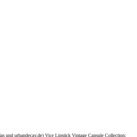
s und urbandecay.de) Vice Lipstick Vintage Capsule Collection: