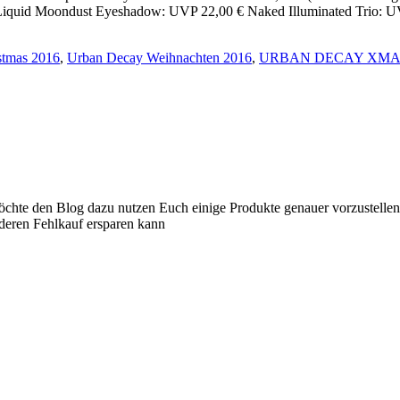
Liquid Moondust Eyeshadow: UVP 22,00 € Naked Illuminated Trio: UVP
stmas 2016
,
Urban Decay Weihnachten 2016
,
URBAN DECAY XMAS 
 möchte den Blog dazu nutzen Euch einige Produkte genauer vorzustelle
nderen Fehlkauf ersparen kann