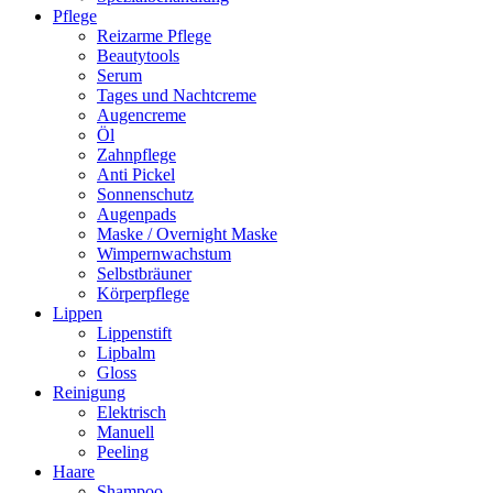
Pflege
Reizarme Pflege
Beautytools
Serum
Tages und Nachtcreme
Augencreme
Öl
Zahnpflege
Anti Pickel
Sonnenschutz
Augenpads
Maske / Overnight Maske
Wimpernwachstum
Selbstbräuner
Körperpflege
Lippen
Lippenstift
Lipbalm
Gloss
Reinigung
Elektrisch
Manuell
Peeling
Haare
Shampoo