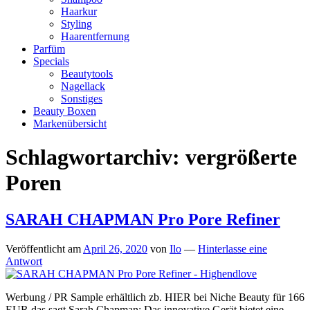
Haarkur
Styling
Haarentfernung
Parfüm
Specials
Beautytools
Nagellack
Sonstiges
Beauty Boxen
Markenübersicht
Schlagwortarchiv:
vergrößerte
Poren
SARAH CHAPMAN Pro Pore Refiner
Veröffentlicht am
April 26, 2020
von
Ilo
—
Hinterlasse eine
Antwort
Werbung / PR Sample erhältlich zb. HIER bei Niche Beauty für 166
EUR das sagt Sarah Chapman: Das innovative Gerät bietet eine