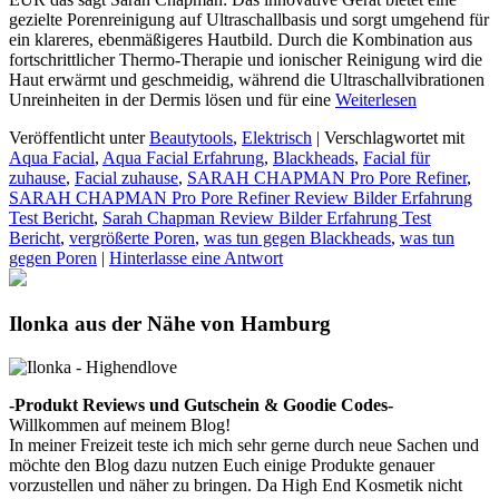
gezielte Porenreinigung auf Ultraschallbasis und sorgt umgehend für
ein klareres, ebenmäßigeres Hautbild. Durch die Kombination aus
fortschrittlicher Thermo-Therapie und ionischer Reinigung wird die
Haut erwärmt und geschmeidig, während die Ultraschallvibrationen
Unreinheiten in der Dermis lösen und für eine
Weiterlesen
Veröffentlicht unter
Beautytools
,
Elektrisch
|
Verschlagwortet mit
Aqua Facial
,
Aqua Facial Erfahrung
,
Blackheads
,
Facial für
zuhause
,
Facial zuhause
,
SARAH CHAPMAN Pro Pore Refiner
,
SARAH CHAPMAN Pro Pore Refiner Review Bilder Erfahrung
Test Bericht
,
Sarah Chapman Review Bilder Erfahrung Test
Bericht
,
vergrößerte Poren
,
was tun gegen Blackheads
,
was tun
gegen Poren
|
Hinterlasse eine Antwort
Ilonka aus der Nähe von Hamburg
-Produkt Reviews und Gutschein & Goodie Codes-
Willkommen auf meinem Blog!
In meiner Freizeit teste ich mich sehr gerne durch neue Sachen und
möchte den Blog dazu nutzen Euch einige Produkte genauer
vorzustellen und näher zu bringen. Da High End Kosmetik nicht