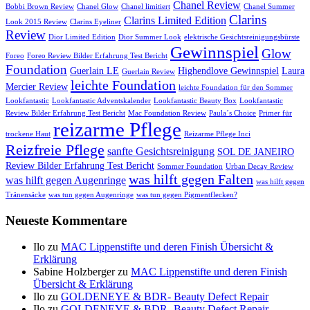
Chanel Review
Bobbi Brown Review
Chanel Glow
Chanel limitiert
Chanel Summer
Clarins
Clarins Limited Edition
Look 2015 Review
Clarins Eyeliner
Review
Dior Limited Edition
Dior Summer Look
elektrische Gesichtsreinigungsbürste
Gewinnspiel
Glow
Foreo
Foreo Review Bilder Erfahrung Test Bericht
Foundation
Guerlain LE
Highendlove Gewinnspiel
Laura
Guerlain Review
leichte Foundation
Mercier Review
leichte Foundation für den Sommer
Lookfantastic
Lookfantastic Adventskalender
Lookfantastic Beauty Box
Lookfantastic
Review Bilder Erfahrung Test Bericht
Mac Foundation Review
Paula´s Choice
Primer für
reizarme Pflege
trockene Haut
Reizarme Pflege Inci
Reizfreie Pflege
sanfte Gesichtsreinigung
SOL DE JANEIRO
Review Bilder Erfahrung Test Bericht
Sommer Foundation
Urban Decay Review
was hilft gegen Falten
was hilft gegen Augenringe
was hilft gegen
Tränensäcke
was tun gegen Augenringe
was tun gegen Pigmentflecken?
Neueste Kommentare
Ilo
zu
MAC Lippenstifte und deren Finish Übersicht &
Erklärung
Sabine Holzberger
zu
MAC Lippenstifte und deren Finish
Übersicht & Erklärung
Ilo
zu
GOLDENEYE & BDR- Beauty Defect Repair
Ilo
zu
GOLDENEYE & BDR- Beauty Defect Repair