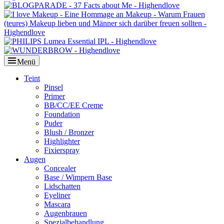
Menü
Primäres
Teint
Pinsel
Menü
Primer
BB/CC/EE Creme
Foundation
Puder
Blush / Bronzer
Highlighter
Fixierspray
Augen
Concealer
Base / Wimpern Base
Lidschatten
Eyeliner
Mascara
Augenbrauen
Spezialbehandlung