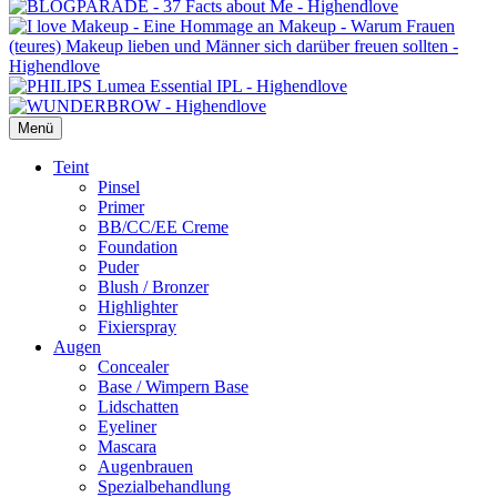
Menü
Primäres
Teint
Pinsel
Menü
Primer
BB/CC/EE Creme
Foundation
Puder
Blush / Bronzer
Highlighter
Fixierspray
Augen
Concealer
Base / Wimpern Base
Lidschatten
Eyeliner
Mascara
Augenbrauen
Spezialbehandlung