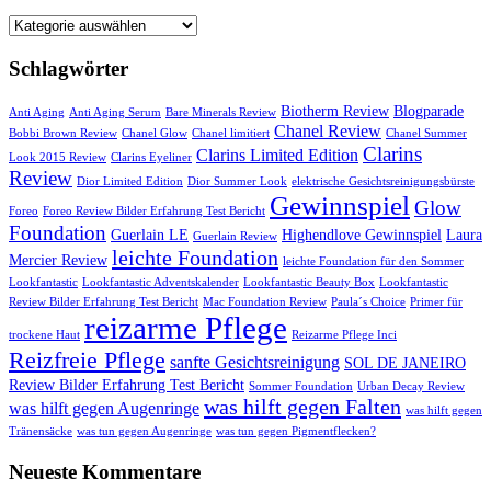
Startseite
Schlagwörter
Biotherm Review
Blogparade
Anti Aging
Anti Aging Serum
Bare Minerals Review
Chanel Review
Bobbi Brown Review
Chanel Glow
Chanel limitiert
Chanel Summer
Clarins
Clarins Limited Edition
Look 2015 Review
Clarins Eyeliner
Review
Dior Limited Edition
Dior Summer Look
elektrische Gesichtsreinigungsbürste
Gewinnspiel
Glow
Foreo
Foreo Review Bilder Erfahrung Test Bericht
Foundation
Guerlain LE
Highendlove Gewinnspiel
Laura
Guerlain Review
leichte Foundation
Mercier Review
leichte Foundation für den Sommer
Lookfantastic
Lookfantastic Adventskalender
Lookfantastic Beauty Box
Lookfantastic
Review Bilder Erfahrung Test Bericht
Mac Foundation Review
Paula´s Choice
Primer für
reizarme Pflege
trockene Haut
Reizarme Pflege Inci
Reizfreie Pflege
sanfte Gesichtsreinigung
SOL DE JANEIRO
Review Bilder Erfahrung Test Bericht
Sommer Foundation
Urban Decay Review
was hilft gegen Falten
was hilft gegen Augenringe
was hilft gegen
Tränensäcke
was tun gegen Augenringe
was tun gegen Pigmentflecken?
Neueste Kommentare