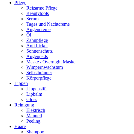
Pflege
Reizarme Pflege
Beautytools
Serum
Tages und Nachtcreme
Augencreme
Öl
Zahnpflege
Anti Pickel
Sonnenschutz
Augenpads
Maske / Overnight Maske
Wimpernwachstum
Selbstbräuner
Körperpflege
Lippen
Lippenstift
Lipbalm
Gloss
Reinigung
Elektrisch
Manuell
Peeling
Haare
Shampoo