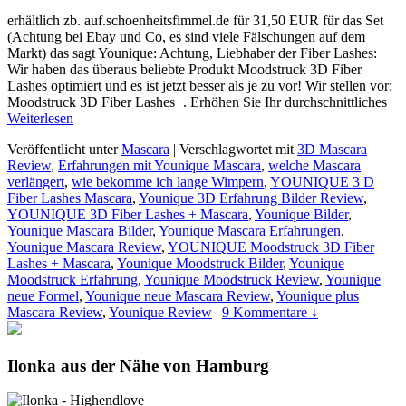
erhältlich zb. auf.schoenheitsfimmel.de für 31,50 EUR für das Set
(Achtung bei Ebay und Co, es sind viele Fälschungen auf dem
Markt) das sagt Younique: Achtung, Liebhaber der Fiber Lashes:
Wir haben das überaus beliebte Produkt Moodstruck 3D Fiber
Lashes optimiert und es ist jetzt besser als je zu vor! Wir stellen vor:
Moodstruck 3D Fiber Lashes+. Erhöhen Sie Ihr durchschnittliches
Weiterlesen
Veröffentlicht unter
Mascara
|
Verschlagwortet mit
3D Mascara
Review
,
Erfahrungen mit Younique Mascara
,
welche Mascara
verlängert
,
wie bekomme ich lange Wimpern
,
YOUNIQUE 3 D
Fiber Lashes Mascara
,
Younique 3D Erfahrung Bilder Review
,
YOUNIQUE 3D Fiber Lashes + Mascara
,
Younique Bilder
,
Younique Mascara Bilder
,
Younique Mascara Erfahrungen
,
Younique Mascara Review
,
YOUNIQUE Moodstruck 3D Fiber
Lashes + Mascara
,
Younique Moodstruck Bilder
,
Younique
Moodstruck Erfahrung
,
Younique Moodstruck Review
,
Younique
neue Formel
,
Younique neue Mascara Review
,
Younique plus
Mascara Review
,
Younique Review
|
9 Kommentare ↓
Ilonka aus der Nähe von Hamburg