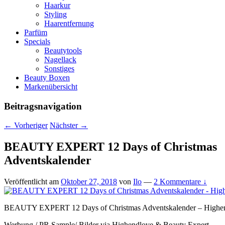
Haarkur
Styling
Haarentfernung
Parfüm
Specials
Beautytools
Nagellack
Sonstiges
Beauty Boxen
Markenübersicht
Beitragsnavigation
←
Vorheriger
Nächster
→
BEAUTY EXPERT 12 Days of Christmas
Adventskalender
Veröffentlicht am
Oktober 27, 2018
von
Ilo
—
2 Kommentare ↓
BEAUTY EXPERT 12 Days of Christmas Adventskalender – Highe
Werbung / PR Sample/ Bilder via Highendlove & Beauty Expert