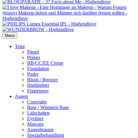
Menü
Primäres
Teint
Pinsel
Menü
Primer
BB/CC/EE Creme
Foundation
Puder
Blush / Bronzer
Highlighter
Fixierspray
Augen
Concealer
Base / Wimpern Base
Lidschatten
Eyeliner
Mascara
Augenbrauen
Spezialbehandlung