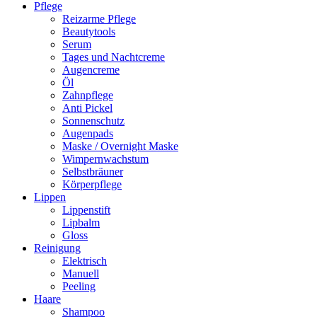
Pflege
Reizarme Pflege
Beautytools
Serum
Tages und Nachtcreme
Augencreme
Öl
Zahnpflege
Anti Pickel
Sonnenschutz
Augenpads
Maske / Overnight Maske
Wimpernwachstum
Selbstbräuner
Körperpflege
Lippen
Lippenstift
Lipbalm
Gloss
Reinigung
Elektrisch
Manuell
Peeling
Haare
Shampoo