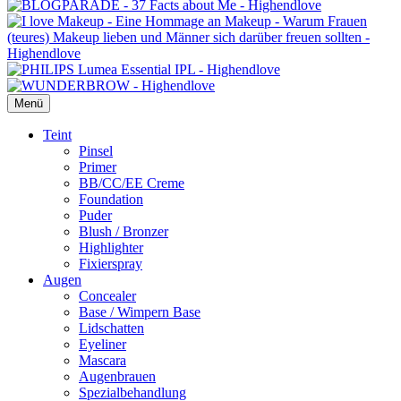
Menü
Primäres
Teint
Pinsel
Menü
Primer
BB/CC/EE Creme
Foundation
Puder
Blush / Bronzer
Highlighter
Fixierspray
Augen
Concealer
Base / Wimpern Base
Lidschatten
Eyeliner
Mascara
Augenbrauen
Spezialbehandlung