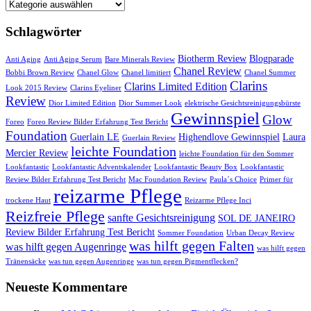
Startseite
Schlagwörter
Biotherm Review
Blogparade
Anti Aging
Anti Aging Serum
Bare Minerals Review
Chanel Review
Bobbi Brown Review
Chanel Glow
Chanel limitiert
Chanel Summer
Clarins
Clarins Limited Edition
Look 2015 Review
Clarins Eyeliner
Review
Dior Limited Edition
Dior Summer Look
elektrische Gesichtsreinigungsbürste
Gewinnspiel
Glow
Foreo
Foreo Review Bilder Erfahrung Test Bericht
Foundation
Guerlain LE
Highendlove Gewinnspiel
Laura
Guerlain Review
leichte Foundation
Mercier Review
leichte Foundation für den Sommer
Lookfantastic
Lookfantastic Adventskalender
Lookfantastic Beauty Box
Lookfantastic
Review Bilder Erfahrung Test Bericht
Mac Foundation Review
Paula´s Choice
Primer für
reizarme Pflege
trockene Haut
Reizarme Pflege Inci
Reizfreie Pflege
sanfte Gesichtsreinigung
SOL DE JANEIRO
Review Bilder Erfahrung Test Bericht
Sommer Foundation
Urban Decay Review
was hilft gegen Falten
was hilft gegen Augenringe
was hilft gegen
Tränensäcke
was tun gegen Augenringe
was tun gegen Pigmentflecken?
Neueste Kommentare