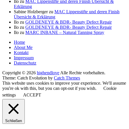
Ilo
zu
MAC Lippenstifte und deren Finish Übersicht &
Erklärung
Sabine Holzberger
zu
MAC Lippenstifte und deren Finish
Übersicht & Erklärung
Ilo
zu
GOLDENEYE & BDR- Beauty Defect Repair
Ilo
zu
GOLDENEYE & BDR- Beauty Defect Repair
Ilo
zu
MARC INBANE – Natural Tanning Spray
Seitenfuß-
Home
About Me
Menü
Kontakt
Impressum
Datenschutz
Copyright © 2026
highendlove
Alle Rechte vorbehalten.
Theme: Catch Evolution by
Catch Themes
This website uses cookies to improve your experience. We'll assume
you're ok with this, but you can opt-out if you wish.
Cookie
settings
ACCEPT
Schließen