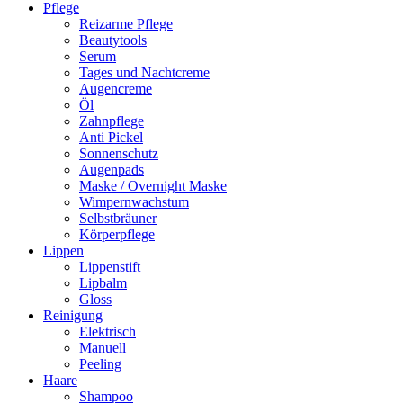
Pflege
Reizarme Pflege
Beautytools
Serum
Tages und Nachtcreme
Augencreme
Öl
Zahnpflege
Anti Pickel
Sonnenschutz
Augenpads
Maske / Overnight Maske
Wimpernwachstum
Selbstbräuner
Körperpflege
Lippen
Lippenstift
Lipbalm
Gloss
Reinigung
Elektrisch
Manuell
Peeling
Haare
Shampoo