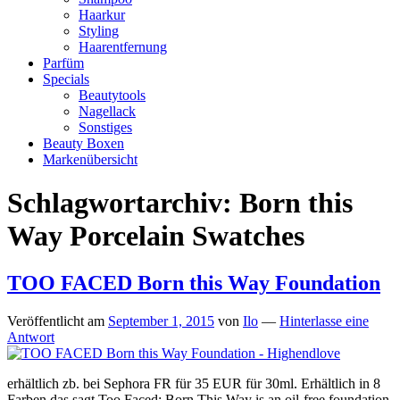
Haarkur
Styling
Haarentfernung
Parfüm
Specials
Beautytools
Nagellack
Sonstiges
Beauty Boxen
Markenübersicht
Schlagwortarchiv:
Born this
Way Porcelain Swatches
TOO FACED Born this Way Foundation
Veröffentlicht am
September 1, 2015
von
Ilo
—
Hinterlasse eine
Antwort
erhältlich zb. bei Sephora FR für 35 EUR für 30ml. Erhältlich in 8
Farben das sagt Too Faced: Born This Way is an oil-free foundation