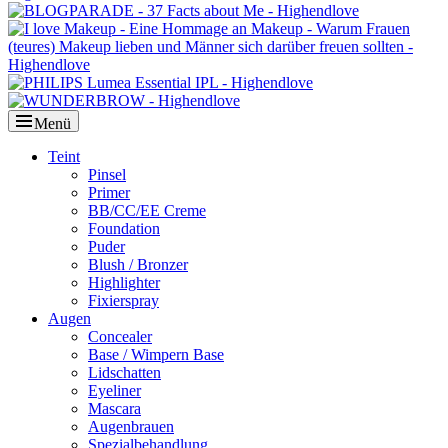
Menü
Primäres
Teint
Pinsel
Menü
Primer
BB/CC/EE Creme
Foundation
Puder
Blush / Bronzer
Highlighter
Fixierspray
Augen
Concealer
Base / Wimpern Base
Lidschatten
Eyeliner
Mascara
Augenbrauen
Spezialbehandlung