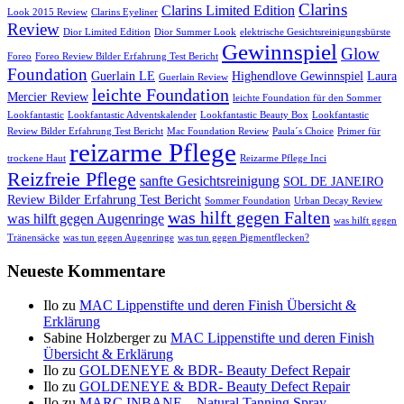
Clarins
Clarins Limited Edition
Look 2015 Review
Clarins Eyeliner
Review
Dior Limited Edition
Dior Summer Look
elektrische Gesichtsreinigungsbürste
Gewinnspiel
Glow
Foreo
Foreo Review Bilder Erfahrung Test Bericht
Foundation
Guerlain LE
Highendlove Gewinnspiel
Laura
Guerlain Review
leichte Foundation
Mercier Review
leichte Foundation für den Sommer
Lookfantastic
Lookfantastic Adventskalender
Lookfantastic Beauty Box
Lookfantastic
Review Bilder Erfahrung Test Bericht
Mac Foundation Review
Paula´s Choice
Primer für
reizarme Pflege
trockene Haut
Reizarme Pflege Inci
Reizfreie Pflege
sanfte Gesichtsreinigung
SOL DE JANEIRO
Review Bilder Erfahrung Test Bericht
Sommer Foundation
Urban Decay Review
was hilft gegen Falten
was hilft gegen Augenringe
was hilft gegen
Tränensäcke
was tun gegen Augenringe
was tun gegen Pigmentflecken?
Neueste Kommentare
Ilo
zu
MAC Lippenstifte und deren Finish Übersicht &
Erklärung
Sabine Holzberger
zu
MAC Lippenstifte und deren Finish
Übersicht & Erklärung
Ilo
zu
GOLDENEYE & BDR- Beauty Defect Repair
Ilo
zu
GOLDENEYE & BDR- Beauty Defect Repair
Ilo
zu
MARC INBANE – Natural Tanning Spray