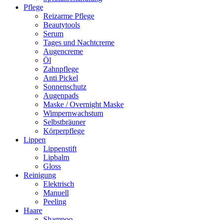
Pflege
Reizarme Pflege
Beautytools
Serum
Tages und Nachtcreme
Augencreme
Öl
Zahnpflege
Anti Pickel
Sonnenschutz
Augenpads
Maske / Overnight Maske
Wimpernwachstum
Selbstbräuner
Körperpflege
Lippen
Lippenstift
Lipbalm
Gloss
Reinigung
Elektrisch
Manuell
Peeling
Haare
Shampoo