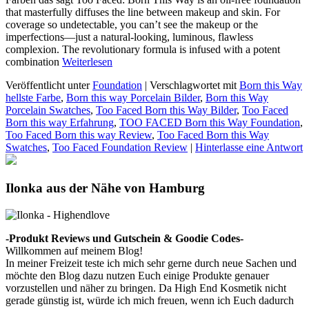
that masterfully diffuses the line between makeup and skin. For
coverage so undetectable, you can’t see the makeup or the
imperfections—just a natural-looking, luminous, flawless
complexion. The revolutionary formula is infused with a potent
combination
Weiterlesen
Veröffentlicht unter
Foundation
|
Verschlagwortet mit
Born this Way
hellste Farbe
,
Born this way Porcelain Bilder
,
Born this Way
Porcelain Swatches
,
Too Faced Born this Way Bilder
,
Too Faced
Born this way Erfahrung
,
TOO FACED Born this Way Foundation
,
Too Faced Born this way Review
,
Too Faced Born this Way
Swatches
,
Too Faced Foundation Review
|
Hinterlasse eine Antwort
Ilonka aus der Nähe von Hamburg
-Produkt Reviews und Gutschein & Goodie Codes-
Willkommen auf meinem Blog!
In meiner Freizeit teste ich mich sehr gerne durch neue Sachen und
möchte den Blog dazu nutzen Euch einige Produkte genauer
vorzustellen und näher zu bringen. Da High End Kosmetik nicht
gerade günstig ist, würde ich mich freuen, wenn ich Euch dadurch