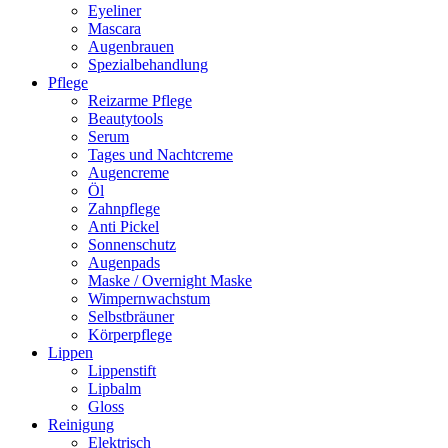
Eyeliner
Mascara
Augenbrauen
Spezialbehandlung
Pflege
Reizarme Pflege
Beautytools
Serum
Tages und Nachtcreme
Augencreme
Öl
Zahnpflege
Anti Pickel
Sonnenschutz
Augenpads
Maske / Overnight Maske
Wimpernwachstum
Selbstbräuner
Körperpflege
Lippen
Lippenstift
Lipbalm
Gloss
Reinigung
Elektrisch