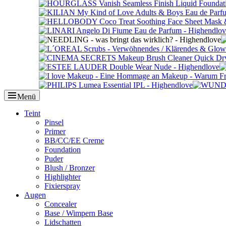
Menü
Primäres
Teint
Pinsel
Menü
Primer
BB/CC/EE Creme
Foundation
Puder
Blush / Bronzer
Highlighter
Fixierspray
Augen
Concealer
Base / Wimpern Base
Lidschatten