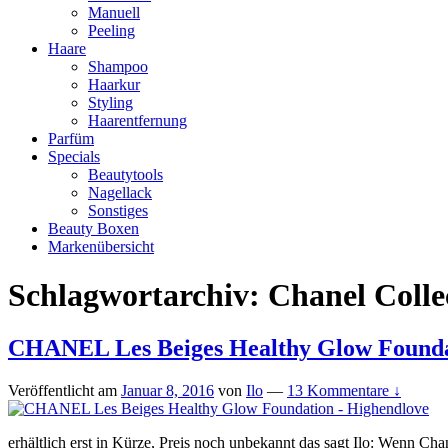
Manuell
Peeling
Haare
Shampoo
Haarkur
Styling
Haarentfernung
Parfüm
Specials
Beautytools
Nagellack
Sonstiges
Beauty Boxen
Markenübersicht
Schlagwortarchiv:
Chanel Colle
CHANEL Les Beiges Healthy Glow Found
Veröffentlicht am
Januar 8, 2016
von
Ilo
—
13 Kommentare ↓
erhältlich erst in Kürze, Preis noch unbekannt das sagt Ilo: Wenn Cha