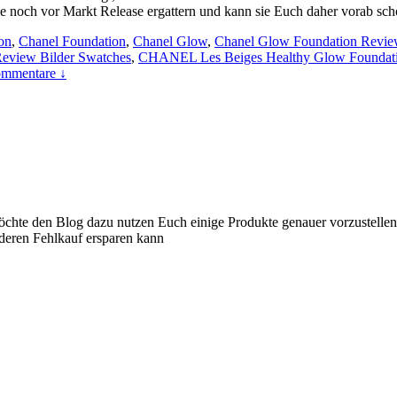
 sie noch vor Markt Release ergattern und kann sie Euch daher vorab sch
on
,
Chanel Foundation
,
Chanel Glow
,
Chanel Glow Foundation Revie
Review Bilder Swatches
,
CHANEL Les Beiges Healthy Glow Foundat
mmentare ↓
 möchte den Blog dazu nutzen Euch einige Produkte genauer vorzustelle
nderen Fehlkauf ersparen kann