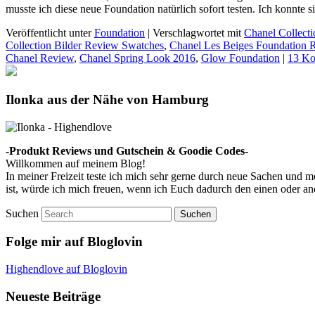
musste ich diese neue Foundation natürlich sofort testen. Ich konnte
Veröffentlicht unter
Foundation
|
Verschlagwortet mit
Chanel Collecti
Collection Bilder Review Swatches
,
Chanel Les Beiges Foundation 
Chanel Review
,
Chanel Spring Look 2016
,
Glow Foundation
|
13 Ko
Ilonka aus der Nähe von Hamburg
-Produkt Reviews und Gutschein & Goodie Codes-
Willkommen auf meinem Blog!
In meiner Freizeit teste ich mich sehr gerne durch neue Sachen und
ist, würde ich mich freuen, wenn ich Euch dadurch den einen oder a
Suchen
Folge mir auf Bloglovin
Highendlove auf Bloglovin
Neueste Beiträge