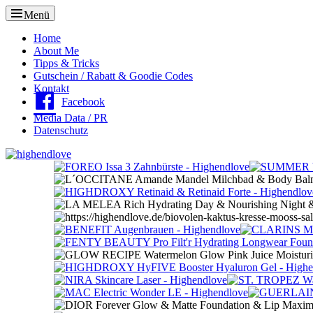
Menü
Oberes
Home
About Me
Menü
Tipps & Tricks
Gutschein / Rabatt & Goodie Codes
Kontakt
Facebook
Media Data / PR
Datenschutz