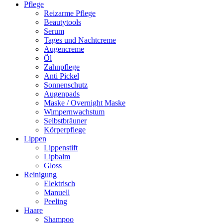
Pflege
Reizarme Pflege
Beautytools
Serum
Tages und Nachtcreme
Augencreme
Öl
Zahnpflege
Anti Pickel
Sonnenschutz
Augenpads
Maske / Overnight Maske
Wimpernwachstum
Selbstbräuner
Körperpflege
Lippen
Lippenstift
Lipbalm
Gloss
Reinigung
Elektrisch
Manuell
Peeling
Haare
Shampoo