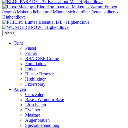
Menü
Primäres
Teint
Pinsel
Menü
Primer
BB/CC/EE Creme
Foundation
Puder
Blush / Bronzer
Highlighter
Fixierspray
Augen
Concealer
Base / Wimpern Base
Lidschatten
Eyeliner
Mascara
Augenbrauen
Spezialbehandlung