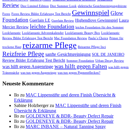
Review
Dior Limited Edition
Dior Summer Look
elektrische Gesichtsreinigungsbürste
Gewinnspiel
Glow
Foreo
Foreo Review Bilder Erfahrung Test Bericht
Foundation
Guerlain LE
Highendlove Gewinnspiel
Laura
Guerlain Review
leichte Foundation
Mercier Review
leichte Foundation für den Sommer
Lookfantastic
Lookfantastic Adventskalender
Lookfantastic Beauty Box
Lookfantastic
Review Bilder Erfahrung Test Bericht
Mac Foundation Review
Paula´s Choice
Primer für
reizarme Pflege
trockene Haut
Reizarme Pflege Inci
Reizfreie Pflege
sanfte Gesichtsreinigung
SOL DE JANEIRO
Review Bilder Erfahrung Test Bericht
Sommer Foundation
Urban Decay Review
was hilft gegen Falten
was hilft gegen Augenringe
was hilft gegen
Tränensäcke
was tun gegen Augenringe
was tun gegen Pigmentflecken?
Neueste Kommentare
Ilo
zu
MAC Lippenstifte und deren Finish Übersicht &
Erklärung
Sabine Holzberger
zu
MAC Lippenstifte und deren Finish
Übersicht & Erklärung
Ilo
zu
GOLDENEYE & BDR- Beauty Defect Repair
Ilo
zu
GOLDENEYE & BDR- Beauty Defect Repair
Ilo
zu
MARC INBANE – Natural Tanning Spray