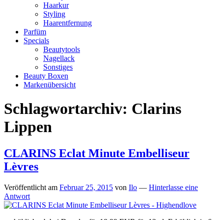
Haarkur
Styling
Haarentfernung
Parfüm
Specials
Beautytools
Nagellack
Sonstiges
Beauty Boxen
Markenübersicht
Schlagwortarchiv:
Clarins
Lippen
CLARINS Eclat Minute Embelliseur
Lèvres
Veröffentlicht am
Februar 25, 2015
von
Ilo
—
Hinterlasse eine
Antwort