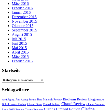
März 2016
Februar 2016
Januar 2016
Dezember 2015
November 2015
Oktober 2015
September 2015
August 2015
Juli 2015
Juni 2015
Mai 2015
April 2015
März 2015
Februar 2015
Startseite
Startseite
Schlagwörter
Biotherm Review
Blogparade
Anti Aging
Anti Aging Serum
Bare Minerals Review
Chanel Review
Bobbi Brown Review
Chanel Glow
Chanel limitiert
Chanel Summer
Clarins
Clarins Limited Edition
Look 2015 Review
Clarins Eyeliner