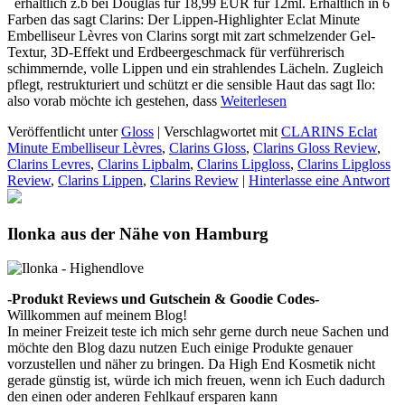
erhältlich z.b bei Douglas für 18,99 EUR für 12ml. Erhältlich in 6
Farben das sagt Clarins: Der Lippen-Highlighter Eclat Minute
Embelliseur Lèvres von Clarins sorgt mit zart schmelzender Gel-
Textur, 3D-Effekt und Erdbeergeschmack für verführerisch
schimmernde, volle Lippen und ein strahlendes Lächeln. Zugleich
pflegt, restrukturiert und schützt er die sensible Haut das sagt Ilo:
also vorab möchte ich gestehen, dass
Weiterlesen
Veröffentlicht unter
Gloss
|
Verschlagwortet mit
CLARINS Eclat
Minute Embelliseur Lèvres
,
Clarins Gloss
,
Clarins Gloss Review
,
Clarins Levres
,
Clarins Lipbalm
,
Clarins Lipgloss
,
Clarins Lipgloss
Review
,
Clarins Lippen
,
Clarins Review
|
Hinterlasse eine Antwort
Ilonka aus der Nähe von Hamburg
-Produkt Reviews und Gutschein & Goodie Codes-
Willkommen auf meinem Blog!
In meiner Freizeit teste ich mich sehr gerne durch neue Sachen und
möchte den Blog dazu nutzen Euch einige Produkte genauer
vorzustellen und näher zu bringen. Da High End Kosmetik nicht
gerade günstig ist, würde ich mich freuen, wenn ich Euch dadurch
den einen oder anderen Fehlkauf ersparen kann