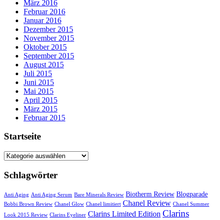
März 2016
Februar 2016
Januar 2016
Dezember 2015
November 2015
Oktober 2015
September 2015
August 2015
Juli 2015
Juni 2015
Mai 2015
April 2015
März 2015
Februar 2015
Startseite
Startseite
Schlagwörter
Biotherm Review
Blogparade
Anti Aging
Anti Aging Serum
Bare Minerals Review
Chanel Review
Bobbi Brown Review
Chanel Glow
Chanel limitiert
Chanel Summer
Clarins
Clarins Limited Edition
Look 2015 Review
Clarins Eyeliner