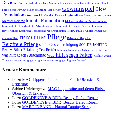
Review
Dior Limited Edition
Dior Summer Look
elektrische Gesichtsreinigungsbürste
Gewinnspiel
Glow
Foreo
Foreo Review Bilder Erfahrung Test Bericht
Foundation
Guerlain LE
Highendlove Gewinnspiel
Laura
Guerlain Review
leichte Foundation
Mercier Review
leichte Foundation für den Sommer
Lookfantastic
Lookfantastic Adventskalender
Lookfantastic Beauty Box
Lookfantastic
Review Bilder Erfahrung Test Bericht
Mac Foundation Review
Paula´s Choice
Primer für
reizarme Pflege
trockene Haut
Reizarme Pflege Inci
Reizfreie Pflege
sanfte Gesichtsreinigung
SOL DE JANEIRO
Review Bilder Erfahrung Test Bericht
Sommer Foundation
Urban Decay Review
was hilft gegen Falten
was hilft gegen Augenringe
was hilft gegen
Tränensäcke
was tun gegen Augenringe
was tun gegen Pigmentflecken?
Neueste Kommentare
Ilo
zu
MAC Lippenstifte und deren Finish Übersicht &
Erklärung
Sabine Holzberger
zu
MAC Lippenstifte und deren Finish
Übersicht & Erklärung
Ilo
zu
GOLDENEYE & BDR- Beauty Defect Repair
Ilo
zu
GOLDENEYE & BDR- Beauty Defect Repair
Ilo
zu
MARC INBANE – Natural Tanning Spray