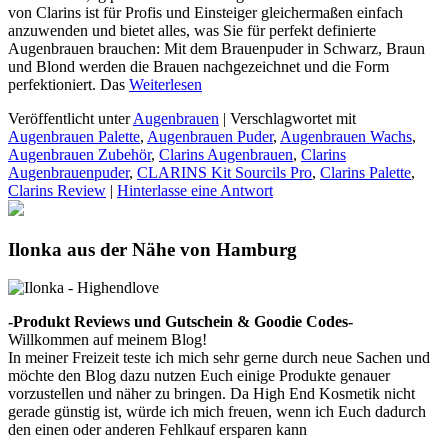
von Clarins ist für Profis und Einsteiger gleichermaßen einfach
anzuwenden und bietet alles, was Sie für perfekt definierte
Augenbrauen brauchen: Mit dem Brauenpuder in Schwarz, Braun
und Blond werden die Brauen nachgezeichnet und die Form
perfektioniert. Das
Weiterlesen
Veröffentlicht unter
Augenbrauen
|
Verschlagwortet mit
Augenbrauen Palette
,
Augenbrauen Puder
,
Augenbrauen Wachs
,
Augenbrauen Zubehör
,
Clarins Augenbrauen
,
Clarins
Augenbrauenpuder
,
CLARINS Kit Sourcils Pro
,
Clarins Palette
,
Clarins Review
|
Hinterlasse eine Antwort
Ilonka aus der Nähe von Hamburg
-Produkt Reviews und Gutschein & Goodie Codes-
Willkommen auf meinem Blog!
In meiner Freizeit teste ich mich sehr gerne durch neue Sachen und
möchte den Blog dazu nutzen Euch einige Produkte genauer
vorzustellen und näher zu bringen. Da High End Kosmetik nicht
gerade günstig ist, würde ich mich freuen, wenn ich Euch dadurch
den einen oder anderen Fehlkauf ersparen kann