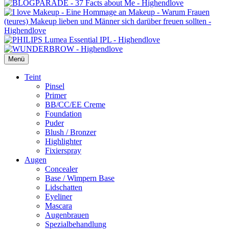
Menü
Primäres
Teint
Pinsel
Menü
Primer
BB/CC/EE Creme
Foundation
Puder
Blush / Bronzer
Highlighter
Fixierspray
Augen
Concealer
Base / Wimpern Base
Lidschatten
Eyeliner
Mascara
Augenbrauen
Spezialbehandlung