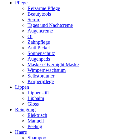
Pflege
Reizarme Pflege
Beautytools
Serum
Tages und Nachtcreme
Augencreme
Öl
Zahnpflege
Anti Pickel
Sonnenschutz
Augenpads
Maske / Overnight Maske
Wimpernwachstum
Selbstbräuner
Körperpflege
Lippen
Lippenstift
Lipbalm
Gloss
Reinigung
Elektrisch
Manuell
Peeling
Haare
Shampoo