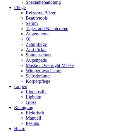
Spezialbehandlung
Pflege
Reizarme Pflege
Beautytools
Serum
Tages und Nachtcreme
Augencreme
Öl
Zahnpflege
Anti Pickel
Sonnenschutz
Augenpads
Maske / Overnight Maske
Wimpernwachstum
Selbstbräuner
Körperpflege
Lippen
Lippenstift
Lipbalm
Gloss
Reinigung
Elektrisch
Manuell
Peeling
Haare