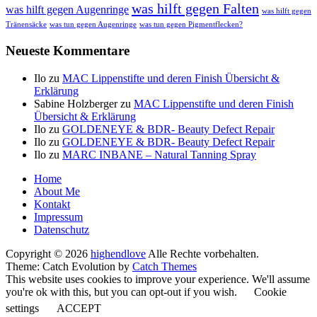
was hilft gegen Falten
was hilft gegen Augenringe
was hilft gegen
Tränensäcke
was tun gegen Augenringe
was tun gegen Pigmentflecken?
Neueste Kommentare
Ilo
zu
MAC Lippenstifte und deren Finish Übersicht &
Erklärung
Sabine Holzberger
zu
MAC Lippenstifte und deren Finish
Übersicht & Erklärung
Ilo
zu
GOLDENEYE & BDR- Beauty Defect Repair
Ilo
zu
GOLDENEYE & BDR- Beauty Defect Repair
Ilo
zu
MARC INBANE – Natural Tanning Spray
Seitenfuß-
Home
About Me
Menü
Kontakt
Impressum
Datenschutz
Copyright © 2026
highendlove
Alle Rechte vorbehalten.
Theme: Catch Evolution by
Catch Themes
This website uses cookies to improve your experience. We'll assume
you're ok with this, but you can opt-out if you wish.
Cookie
settings
ACCEPT