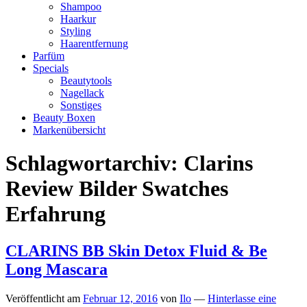
Shampoo
Haarkur
Styling
Haarentfernung
Parfüm
Specials
Beautytools
Nagellack
Sonstiges
Beauty Boxen
Markenübersicht
Schlagwortarchiv:
Clarins
Review Bilder Swatches
Erfahrung
CLARINS BB Skin Detox Fluid & Be
Long Mascara
Veröffentlicht am
Februar 12, 2016
von
Ilo
—
Hinterlasse eine