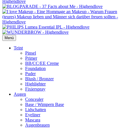
Menü
Primäres
Teint
Pinsel
Menü
Primer
BB/CC/EE Creme
Foundation
Puder
Blush / Bronzer
Highlighter
Fixierspray
Augen
Concealer
Base / Wimpern Base
Lidschatten
Eyeliner
Mascara
Augenbrauen