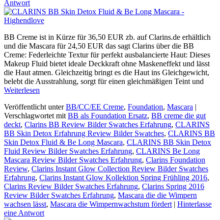
Antwort
BB Creme ist in Kürze für 36,50 EUR zb. auf Clarins.de erhältlich
und die Mascara für 24,50 EUR das sagt Clarins über die BB
Creme: Federleichte Textur für perfekt ausbalancierte Haut: Dieses
Makeup Fluid bietet ideale Deckkraft ohne Maskeneffekt und lässt
die Haut atmen. Gleichzeitig bringt es die Haut ins Gleichgewicht,
belebt die Ausstrahlung, sorgt für einen gleichmäßigen Teint und
Weiterlesen
Veröffentlicht unter
BB/CC/EE Creme
,
Foundation
,
Mascara
|
Verschlagwortet mit
BB als Foundation Ersatz
,
BB creme die gut
deckt
,
Clarins BB Review Bilder Swatches Erfahrung
,
CLARINS
BB Skin Detox Erfahrung Review Bilder Swatches
,
CLARINS BB
Skin Detox Fluid & Be Long Mascara
,
CLARINS BB Skin Detox
Fluid Review Bilder Swatches Erfahrung
,
CLARINS Be Long
Mascara Review Bilder Swatches Erfahrung
,
Clarins Foundation
Review
,
Clarins Instant Glow Collection Review Bilder Swatches
Erfahrung
,
Clarins Instant Glow Kollektion Spring Frühling 2016
,
Clarins Review Bilder Swatches Erfahrung
,
Clarins Spring 2016
Review Bilder Swatches Erfahrung
,
Mascara die die Wimpern
wachsen lässt
,
Mascara die Wimpernwachstum fördert
|
Hinterlasse
eine Antwort