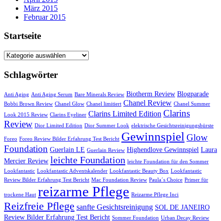
März 2015
Februar 2015
Startseite
Startseite
Schlagwörter
Biotherm Review
Blogparade
Anti Aging
Anti Aging Serum
Bare Minerals Review
Chanel Review
Bobbi Brown Review
Chanel Glow
Chanel limitiert
Chanel Summer
Clarins
Clarins Limited Edition
Look 2015 Review
Clarins Eyeliner
Review
Dior Limited Edition
Dior Summer Look
elektrische Gesichtsreinigungsbürste
Gewinnspiel
Glow
Foreo
Foreo Review Bilder Erfahrung Test Bericht
Foundation
Guerlain LE
Highendlove Gewinnspiel
Laura
Guerlain Review
leichte Foundation
Mercier Review
leichte Foundation für den Sommer
Lookfantastic
Lookfantastic Adventskalender
Lookfantastic Beauty Box
Lookfantastic
Review Bilder Erfahrung Test Bericht
Mac Foundation Review
Paula´s Choice
Primer für
reizarme Pflege
trockene Haut
Reizarme Pflege Inci
Reizfreie Pflege
sanfte Gesichtsreinigung
SOL DE JANEIRO
Review Bilder Erfahrung Test Bericht
Sommer Foundation
Urban Decay Review