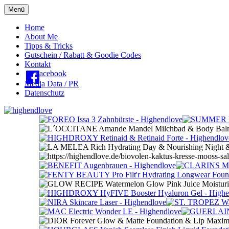
Menü
Oberes
Home
About Me
Menü
Tipps & Tricks
Gutschein / Rabatt & Goodie Codes
Kontakt
Facebook
Media Data / PR
Datenschutz