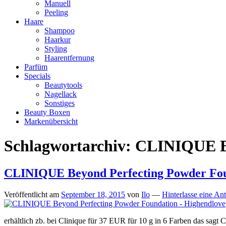
Manuell
Peeling
Haare
Shampoo
Haarkur
Styling
Haarentfernung
Parfüm
Specials
Beautytools
Nagellack
Sonstiges
Beauty Boxen
Markenübersicht
Schlagwortarchiv:
CLINIQUE Be
CLINIQUE Beyond Perfecting Powder Fo
Veröffentlicht am
September 18, 2015
von
Ilo
—
Hinterlasse eine An
erhältlich zb. bei Clinique für 37 EUR für 10 g in 6 Farben das sagt