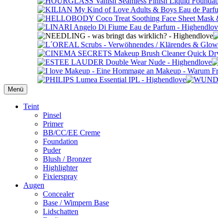
Menü
Primäres
Teint
Pinsel
Menü
Primer
BB/CC/EE Creme
Foundation
Puder
Blush / Bronzer
Highlighter
Fixierspray
Augen
Concealer
Base / Wimpern Base
Lidschatten