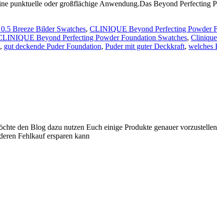
 eine punktuelle oder großflächige Anwendung.Das Beyond Perfecting
 0.5 Breeze Bilder Swatches
,
CLINIQUE Beyond Perfecting Powder F
CLINIQUE Beyond Perfecting Powder Foundation Swatches
,
Cliniqu
,
gut deckende Puder Foundation
,
Puder mit guter Deckkraft
,
welches 
 möchte den Blog dazu nutzen Euch einige Produkte genauer vorzustelle
nderen Fehlkauf ersparen kann