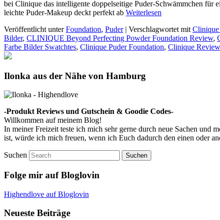
bei Clinique das intelligente doppelseitige Puder-Schwämmchen für
leichte Puder-Makeup deckt perfekt ab
Weiterlesen
Veröffentlicht unter
Foundation
,
Puder
|
Verschlagwortet mit
Clinique
Bilder
,
CLINIQUE Beyond Perfecting Powder Foundation Review
,
Farbe Bilder Swatchtes
,
Clinique Puder Foundation
,
Clinique Review
Ilonka aus der Nähe von Hamburg
-Produkt Reviews und Gutschein & Goodie Codes-
Willkommen auf meinem Blog!
In meiner Freizeit teste ich mich sehr gerne durch neue Sachen und
ist, würde ich mich freuen, wenn ich Euch dadurch den einen oder a
Suchen
Folge mir auf Bloglovin
Highendlove auf Bloglovin
Neueste Beiträge