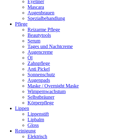
Eyeliner
Mascara
Augenbrauen
Spezialbehandlung
Pflege
Reizarme Pflege
Beautytools
Serum
Tages und Nachtcreme
Augencreme
Öl
Zahnpflege
Anti Pickel
Sonnenschutz
Augenpads
Maske / Overnight Maske
Wimpernwachstum
Selbstbräuner
Körperpflege
Lippen
Lippenstift
Lipbalm
Gloss
Reinigung
Elektrisch