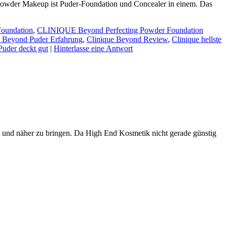
 Powder Makeup ist Puder-Foundation und Concealer in einem. Das
oundation
,
CLINIQUE Beyond Perfecting Powder Foundation
e Beyond Puder Erfahrung
,
Clinique Beyond Review
,
Clinique hellste
Puder deckt gut
|
Hinterlasse eine Antwort
n und näher zu bringen. Da High End Kosmetik nicht gerade günstig