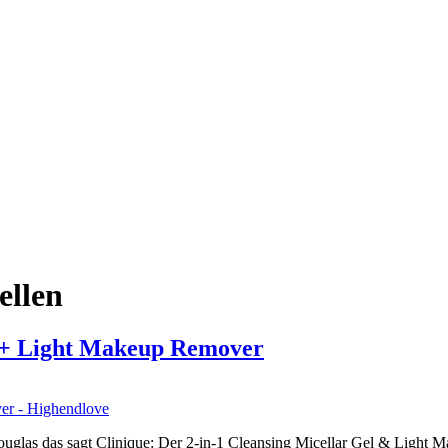
ellen
 + Light Makeup Remover
 Douglas das sagt Clinique: Der 2-in-1 Cleansing Micellar Gel & Ligh