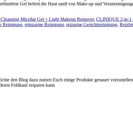
parfümfreie Gel befreit die Haut sanft von Make-up und Verunreinigun
Cleansing Micellar Gel + Light Makeup Remover
,
CLINIQUE 2-in-1 C
n Reinigung
,
reinzarme Reinigung
,
reizarme Gesichtsreinigung
,
Reizfr
 möchte den Blog dazu nutzen Euch einige Produkte genauer vorzustelle
nderen Fehlkauf ersparen kann