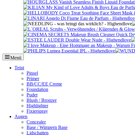
Menü
Primäres
Teint
Pinsel
Menü
Primer
BB/CC/EE Creme
Foundation
Puder
Blush / Bronzer
Highlighter
Fixierspray
Augen
Concealer
Base / Wimpern Base
Lidschatten