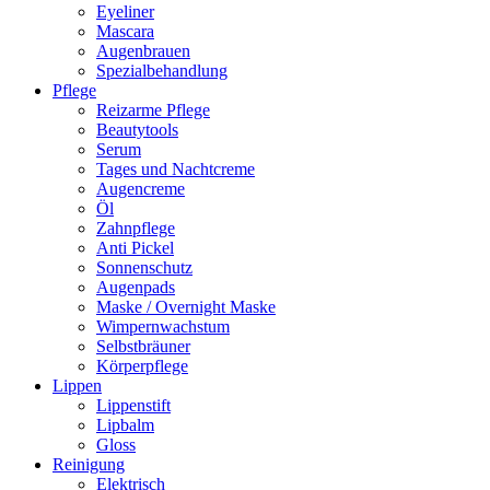
Eyeliner
Mascara
Augenbrauen
Spezialbehandlung
Pflege
Reizarme Pflege
Beautytools
Serum
Tages und Nachtcreme
Augencreme
Öl
Zahnpflege
Anti Pickel
Sonnenschutz
Augenpads
Maske / Overnight Maske
Wimpernwachstum
Selbstbräuner
Körperpflege
Lippen
Lippenstift
Lipbalm
Gloss
Reinigung
Elektrisch