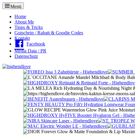
Menü
Oberes
Home
About Me
Menü
Tipps & Tricks
Gutschein / Rabatt & Goodie Codes
Kontakt
Facebook
Media Data / PR
Datenschutz