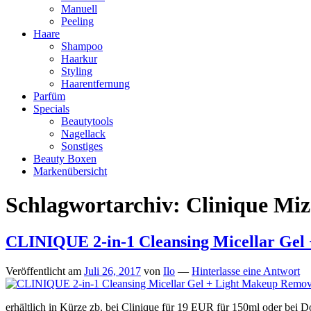
Manuell
Peeling
Haare
Shampoo
Haarkur
Styling
Haarentfernung
Parfüm
Specials
Beautytools
Nagellack
Sonstiges
Beauty Boxen
Markenübersicht
Schlagwortarchiv:
Clinique Miz
CLINIQUE 2-in-1 Cleansing Micellar Gel
Veröffentlicht am
Juli 26, 2017
von
Ilo
—
Hinterlasse eine Antwort
erhältlich in Kürze zb. bei Clinique für 19 EUR für 150ml oder bei