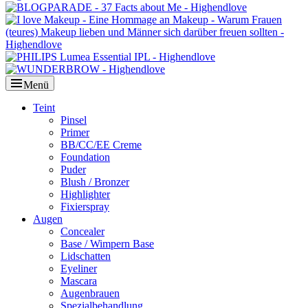
Menü
Primäres
Teint
Pinsel
Menü
Primer
BB/CC/EE Creme
Foundation
Puder
Blush / Bronzer
Highlighter
Fixierspray
Augen
Concealer
Base / Wimpern Base
Lidschatten
Eyeliner
Mascara
Augenbrauen
Spezialbehandlung