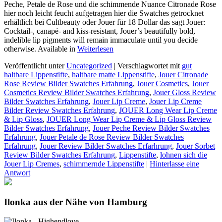
Peche, Petale de Rose und die schimmende Nuance Citronade Rose
hier noch leicht feucht aufgetragen hier die Swatches getrocknet
erhältlich bei Cultbeauty oder Jouer für 18 Dollar das sagt Jouer:
Cocktail-, canapé- and kiss-resistant, Jouer’s beautifully bold,
indelible lip pigments will remain immaculate until you decide
otherwise. Available in
Weiterlesen
Veröffentlicht unter
Uncategorized
|
Verschlagwortet mit
gut
haltbare Lippenstifte
,
haltbare matte Lippenstifte
,
Jouer Citronade
Rose Review Bilder Swatches Erfahrung
,
Jouer Cosmetics
,
Jouer
Cosmetics Review Bilder Swatches Erfahrung
,
Jouer Gloss Review
Bilder Swatches Erfahrung
,
Jouer Lip Creme
,
Jouer Lip Creme
Bilder Review Swatches Erfahrung
,
JOUER Long Wear Lip Creme
& Lip Gloss
,
JOUER Long Wear Lip Creme & Lip Gloss Review
Bilder Swatches Erfahrung
,
Jouer Peche Review Bilder Swatches
Erfahrung
,
Jouer Petale de Rose Review Bilder Swatches
Erfahrung
,
Jouer Review Bilder Swatches Erfarhrung
,
Jouer Sorbet
Review Bilder Swatches Erfahrung
,
Lippenstifte
,
lohnen sich die
Jouer Lip Cremes
,
schimmernde Lippenstifte
|
Hinterlasse eine
Antwort
Ilonka aus der Nähe von Hamburg