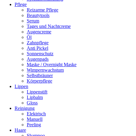
Pflege
Reizarme Pflege
Beautytools
Serum
Tages und Nachtcreme
Augencreme
Öl
Zahnpflege
Anti Pickel
Sonnenschutz
Augenpads
Maske / Overnight Maske
Wimpernwachstum
Selbstbräuner
Körperpflege
Lippen
Lippenstift
Lipbalm
Gloss
Reinigung
Elektrisch
Manuell
Peeling
Haare
Shampoo