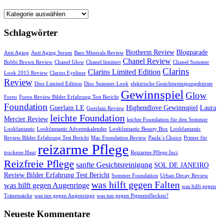
Startseite
Schlagwörter
Biotherm Review
Blogparade
Anti Aging
Anti Aging Serum
Bare Minerals Review
Chanel Review
Bobbi Brown Review
Chanel Glow
Chanel limitiert
Chanel Summer
Clarins
Clarins Limited Edition
Look 2015 Review
Clarins Eyeliner
Review
Dior Limited Edition
Dior Summer Look
elektrische Gesichtsreinigungsbürste
Gewinnspiel
Glow
Foreo
Foreo Review Bilder Erfahrung Test Bericht
Foundation
Guerlain LE
Highendlove Gewinnspiel
Laura
Guerlain Review
leichte Foundation
Mercier Review
leichte Foundation für den Sommer
Lookfantastic
Lookfantastic Adventskalender
Lookfantastic Beauty Box
Lookfantastic
Review Bilder Erfahrung Test Bericht
Mac Foundation Review
Paula´s Choice
Primer für
reizarme Pflege
trockene Haut
Reizarme Pflege Inci
Reizfreie Pflege
sanfte Gesichtsreinigung
SOL DE JANEIRO
Review Bilder Erfahrung Test Bericht
Sommer Foundation
Urban Decay Review
was hilft gegen Falten
was hilft gegen Augenringe
was hilft gegen
Tränensäcke
was tun gegen Augenringe
was tun gegen Pigmentflecken?
Neueste Kommentare