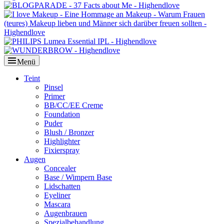
Menü
Primäres
Teint
Pinsel
Menü
Primer
BB/CC/EE Creme
Foundation
Puder
Blush / Bronzer
Highlighter
Fixierspray
Augen
Concealer
Base / Wimpern Base
Lidschatten
Eyeliner
Mascara
Augenbrauen
Spezialbehandlung