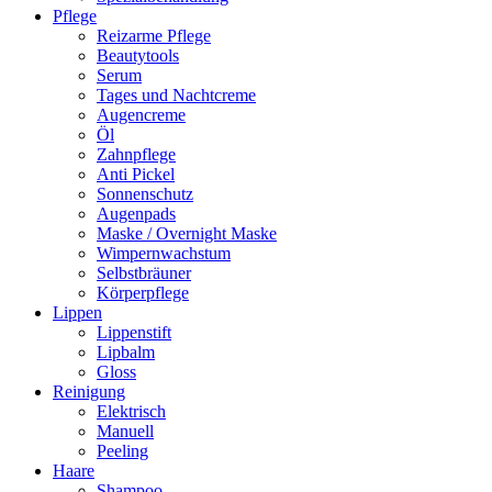
Pflege
Reizarme Pflege
Beautytools
Serum
Tages und Nachtcreme
Augencreme
Öl
Zahnpflege
Anti Pickel
Sonnenschutz
Augenpads
Maske / Overnight Maske
Wimpernwachstum
Selbstbräuner
Körperpflege
Lippen
Lippenstift
Lipbalm
Gloss
Reinigung
Elektrisch
Manuell
Peeling
Haare
Shampoo