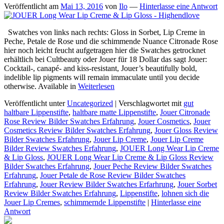
Veröffentlicht am
Mai 13, 2016
von
Ilo
—
Hinterlasse eine Antwort
Swatches von links nach rechts: Gloss in Sorbet, Lip Creme in
Peche, Petale de Rose und die schimmende Nuance Citronade Rose
hier noch leicht feucht aufgetragen hier die Swatches getrocknet
erhältlich bei Cultbeauty oder Jouer für 18 Dollar das sagt Jouer:
Cocktail-, canapé- and kiss-resistant, Jouer’s beautifully bold,
indelible lip pigments will remain immaculate until you decide
otherwise. Available in
Weiterlesen
Veröffentlicht unter
Uncategorized
|
Verschlagwortet mit
gut
haltbare Lippenstifte
,
haltbare matte Lippenstifte
,
Jouer Citronade
Rose Review Bilder Swatches Erfahrung
,
Jouer Cosmetics
,
Jouer
Cosmetics Review Bilder Swatches Erfahrung
,
Jouer Gloss Review
Bilder Swatches Erfahrung
,
Jouer Lip Creme
,
Jouer Lip Creme
Bilder Review Swatches Erfahrung
,
JOUER Long Wear Lip Creme
& Lip Gloss
,
JOUER Long Wear Lip Creme & Lip Gloss Review
Bilder Swatches Erfahrung
,
Jouer Peche Review Bilder Swatches
Erfahrung
,
Jouer Petale de Rose Review Bilder Swatches
Erfahrung
,
Jouer Review Bilder Swatches Erfarhrung
,
Jouer Sorbet
Review Bilder Swatches Erfahrung
,
Lippenstifte
,
lohnen sich die
Jouer Lip Cremes
,
schimmernde Lippenstifte
|
Hinterlasse eine
Antwort