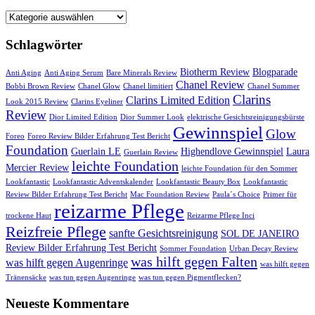
Startseite
Schlagwörter
Biotherm Review
Blogparade
Anti Aging
Anti Aging Serum
Bare Minerals Review
Chanel Review
Bobbi Brown Review
Chanel Glow
Chanel limitiert
Chanel Summer
Clarins
Clarins Limited Edition
Look 2015 Review
Clarins Eyeliner
Review
Dior Limited Edition
Dior Summer Look
elektrische Gesichtsreinigungsbürste
Gewinnspiel
Glow
Foreo
Foreo Review Bilder Erfahrung Test Bericht
Foundation
Guerlain LE
Highendlove Gewinnspiel
Laura
Guerlain Review
leichte Foundation
Mercier Review
leichte Foundation für den Sommer
Lookfantastic
Lookfantastic Adventskalender
Lookfantastic Beauty Box
Lookfantastic
Review Bilder Erfahrung Test Bericht
Mac Foundation Review
Paula´s Choice
Primer für
reizarme Pflege
trockene Haut
Reizarme Pflege Inci
Reizfreie Pflege
sanfte Gesichtsreinigung
SOL DE JANEIRO
Review Bilder Erfahrung Test Bericht
Sommer Foundation
Urban Decay Review
was hilft gegen Falten
was hilft gegen Augenringe
was hilft gegen
Tränensäcke
was tun gegen Augenringe
was tun gegen Pigmentflecken?
Neueste Kommentare