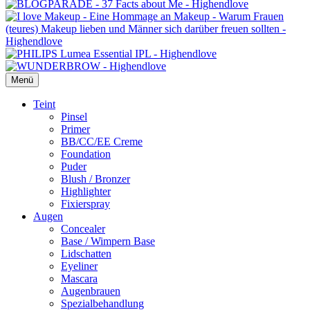
Menü
Primäres
Teint
Pinsel
Menü
Primer
BB/CC/EE Creme
Foundation
Puder
Blush / Bronzer
Highlighter
Fixierspray
Augen
Concealer
Base / Wimpern Base
Lidschatten
Eyeliner
Mascara
Augenbrauen
Spezialbehandlung