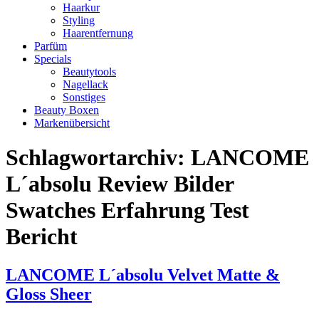
Haarkur
Styling
Haarentfernung
Parfüm
Specials
Beautytools
Nagellack
Sonstiges
Beauty Boxen
Markenübersicht
Schlagwortarchiv:
LANCOME
L´absolu Review Bilder
Swatches Erfahrung Test
Bericht
LANCOME L´absolu Velvet Matte &
Gloss Sheer