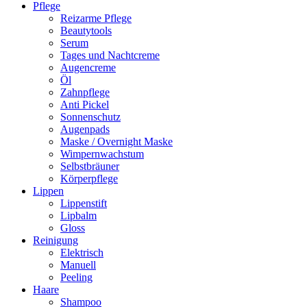
Pflege
Reizarme Pflege
Beautytools
Serum
Tages und Nachtcreme
Augencreme
Öl
Zahnpflege
Anti Pickel
Sonnenschutz
Augenpads
Maske / Overnight Maske
Wimpernwachstum
Selbstbräuner
Körperpflege
Lippen
Lippenstift
Lipbalm
Gloss
Reinigung
Elektrisch
Manuell
Peeling
Haare
Shampoo