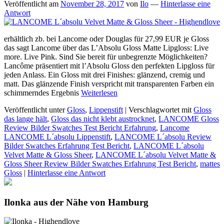
Veröffentlicht am
November 28, 2017
von
Ilo
—
Hinterlasse eine
Antwort
erhältlich zb. bei Lancome oder Douglas für 27,99 EUR je Gloss
das sagt Lancome über das L’Absolu Gloss Matte Lipgloss: Live
more. Live Pink. Sind Sie bereit für unbegrenzte Möglichkeiten?
Lancôme präsentiert mit l’Absolu Gloss den perfekten Lipgloss für
jeden Anlass. Ein Gloss mit drei Finishes: glänzend, cremig und
matt. Das glänzende Finish verspricht mit transparenten Farben ein
schimmerndes Ergebnis
Weiterlesen
Veröffentlicht unter
Gloss
,
Lippenstift
|
Verschlagwortet mit
Gloss
das lange hält
,
Gloss das nicht klebt austrocknet
,
LANCOME Gloss
Review Bilder Swatches Test Bericht Erfahrung
,
Lancome
LANCOME L´absolu Lippenstift
,
LANCOME L´absolu Review
Bilder Swatches Erfahrung Test Bericht
,
LANCOME L´absolu
Velvet Matte & Gloss Sheer
,
LANCOME L´absolu Velvet Matte &
Gloss Sheer Review Bilder Swatches Erfahrung Test Bericht
,
mattes
Gloss
|
Hinterlasse eine Antwort
Ilonka aus der Nähe von Hamburg