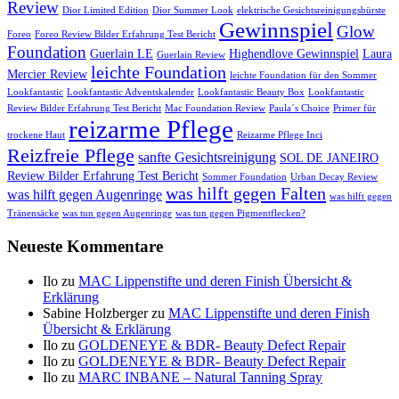
Review
Dior Limited Edition
Dior Summer Look
elektrische Gesichtsreinigungsbürste
Gewinnspiel
Glow
Foreo
Foreo Review Bilder Erfahrung Test Bericht
Foundation
Guerlain LE
Highendlove Gewinnspiel
Laura
Guerlain Review
leichte Foundation
Mercier Review
leichte Foundation für den Sommer
Lookfantastic
Lookfantastic Adventskalender
Lookfantastic Beauty Box
Lookfantastic
Review Bilder Erfahrung Test Bericht
Mac Foundation Review
Paula´s Choice
Primer für
reizarme Pflege
trockene Haut
Reizarme Pflege Inci
Reizfreie Pflege
sanfte Gesichtsreinigung
SOL DE JANEIRO
Review Bilder Erfahrung Test Bericht
Sommer Foundation
Urban Decay Review
was hilft gegen Falten
was hilft gegen Augenringe
was hilft gegen
Tränensäcke
was tun gegen Augenringe
was tun gegen Pigmentflecken?
Neueste Kommentare
Ilo
zu
MAC Lippenstifte und deren Finish Übersicht &
Erklärung
Sabine Holzberger
zu
MAC Lippenstifte und deren Finish
Übersicht & Erklärung
Ilo
zu
GOLDENEYE & BDR- Beauty Defect Repair
Ilo
zu
GOLDENEYE & BDR- Beauty Defect Repair
Ilo
zu
MARC INBANE – Natural Tanning Spray