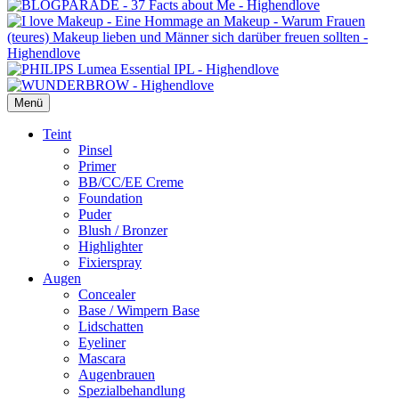
Menü
Primäres
Teint
Pinsel
Menü
Primer
BB/CC/EE Creme
Foundation
Puder
Blush / Bronzer
Highlighter
Fixierspray
Augen
Concealer
Base / Wimpern Base
Lidschatten
Eyeliner
Mascara
Augenbrauen
Spezialbehandlung