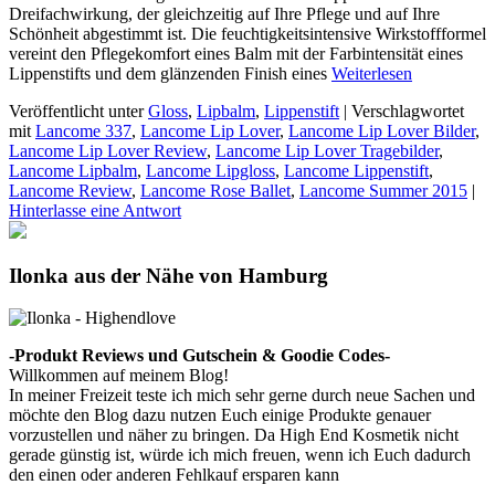
Dreifachwirkung, der gleichzeitig auf Ihre Pflege und auf Ihre
Schönheit abgestimmt ist. Die feuchtigkeitsintensive Wirkstoffformel
vereint den Pflegekomfort eines Balm mit der Farbintensität eines
Lippenstifts und dem glänzenden Finish eines
Weiterlesen
Veröffentlicht unter
Gloss
,
Lipbalm
,
Lippenstift
|
Verschlagwortet
mit
Lancome 337
,
Lancome Lip Lover
,
Lancome Lip Lover Bilder
,
Lancome Lip Lover Review
,
Lancome Lip Lover Tragebilder
,
Lancome Lipbalm
,
Lancome Lipgloss
,
Lancome Lippenstift
,
Lancome Review
,
Lancome Rose Ballet
,
Lancome Summer 2015
|
Hinterlasse eine Antwort
Ilonka aus der Nähe von Hamburg
-Produkt Reviews und Gutschein & Goodie Codes-
Willkommen auf meinem Blog!
In meiner Freizeit teste ich mich sehr gerne durch neue Sachen und
möchte den Blog dazu nutzen Euch einige Produkte genauer
vorzustellen und näher zu bringen. Da High End Kosmetik nicht
gerade günstig ist, würde ich mich freuen, wenn ich Euch dadurch
den einen oder anderen Fehlkauf ersparen kann