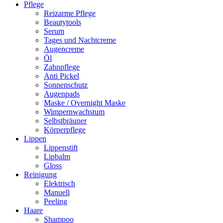
Pflege
Reizarme Pflege
Beautytools
Serum
Tages und Nachtcreme
Augencreme
Öl
Zahnpflege
Anti Pickel
Sonnenschutz
Augenpads
Maske / Overnight Maske
Wimpernwachstum
Selbstbräuner
Körperpflege
Lippen
Lippenstift
Lipbalm
Gloss
Reinigung
Elektrisch
Manuell
Peeling
Haare
Shampoo