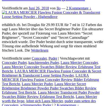
Veröffentlicht am
Juni 26, 2018
von
Ilo
—
2 Kommentare ↓
erhältlich zb. bei Douglas für 29.99 EUR für 7 ml in 12 Farben das
sagt Laura Mercier über das Secret Brightener Puder: Ein ultrazarter
Puder, der speziell zur Fixierung von Laura Merciers “Secret
Brightener”, “Secret Concealer” und “Secret Camouflage”
entwickelt wurde. Der Puder besitzt durch seine transparente, weiße
Tönung eine aufhellende Wirkung und sorgt für einen strahlend
frischen Look. Die
Weiterlesen
Veröffentlicht unter
Concealer
,
Puder
|
Verschlagwortet mit
Concealer Puder
,
kaschierendes Puder
,
Laura Mercier Concealer
,
Laura Mercier Concealer Swatches Bilder Review Erfahrung Test
Bericht
,
LAURA MERCIER Flawless Fusion Concealer & Secret
Brightener & Translucent Loose Setting Powder
,
LAURA
MERCIER Flawless Fusion Concealer Review Bilder Erfahrung
Test Bericht
,
Laura Mercier Puder
,
Laura Mercier Secret
Brightening Brightener Powder Puder Swatches Bilder Review
Erfahrung Test Bericht
,
Laura Mercier Translucent Puder Powder
Swatches Bilder Review Erfahrung Test Bericht
,
Laura Mercier
worth the hype
,
lohnt sich Laura Mercier
,
puder zum setten des
Concealers
,
schimmerndes Puder
|
2 Kommentare ↓