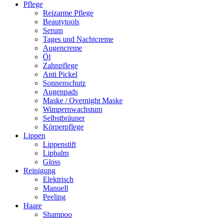
Pflege
Reizarme Pflege
Beautytools
Serum
Tages und Nachtcreme
Augencreme
Öl
Zahnpflege
Anti Pickel
Sonnenschutz
Augenpads
Maske / Overnight Maske
Wimpernwachstum
Selbstbräuner
Körperpflege
Lippen
Lippenstift
Lipbalm
Gloss
Reinigung
Elektrisch
Manuell
Peeling
Haare
Shampoo