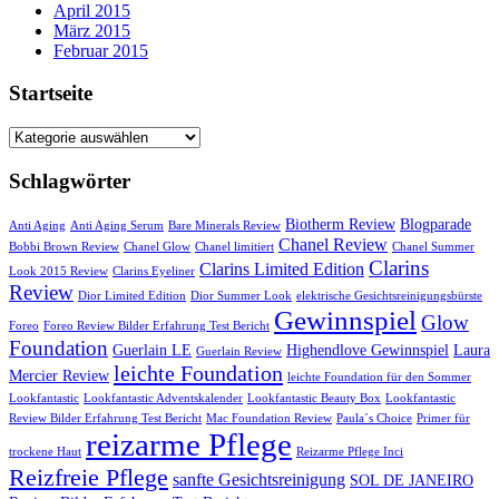
April 2015
März 2015
Februar 2015
Startseite
Startseite
Schlagwörter
Biotherm Review
Blogparade
Anti Aging
Anti Aging Serum
Bare Minerals Review
Chanel Review
Bobbi Brown Review
Chanel Glow
Chanel limitiert
Chanel Summer
Clarins
Clarins Limited Edition
Look 2015 Review
Clarins Eyeliner
Review
Dior Limited Edition
Dior Summer Look
elektrische Gesichtsreinigungsbürste
Gewinnspiel
Glow
Foreo
Foreo Review Bilder Erfahrung Test Bericht
Foundation
Guerlain LE
Highendlove Gewinnspiel
Laura
Guerlain Review
leichte Foundation
Mercier Review
leichte Foundation für den Sommer
Lookfantastic
Lookfantastic Adventskalender
Lookfantastic Beauty Box
Lookfantastic
Review Bilder Erfahrung Test Bericht
Mac Foundation Review
Paula´s Choice
Primer für
reizarme Pflege
trockene Haut
Reizarme Pflege Inci
Reizfreie Pflege
sanfte Gesichtsreinigung
SOL DE JANEIRO