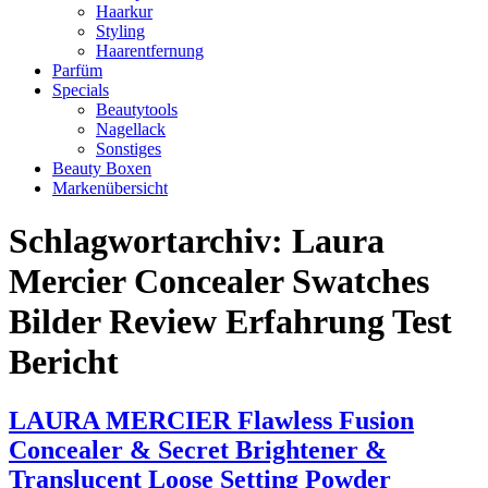
Haarkur
Styling
Haarentfernung
Parfüm
Specials
Beautytools
Nagellack
Sonstiges
Beauty Boxen
Markenübersicht
Schlagwortarchiv:
Laura
Mercier Concealer Swatches
Bilder Review Erfahrung Test
Bericht
LAURA MERCIER Flawless Fusion
Concealer & Secret Brightener &
Translucent Loose Setting Powder