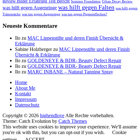
Review Bilder Erfahrung Test Bericht
Sommer Foundation
Urban Decay Review
was hilft gegen Falten
was hilft gegen Augenringe
was hilft gegen
Tränensäcke
was tun gegen Augenringe
was tun gegen Pigmentflecken?
Neueste Kommentare
Ilo
zu
MAC Lippenstifte und deren Finish Übersicht &
Erklärung
Sabine Holzberger
zu
MAC Lippenstifte und deren Finish
Übersicht & Erklärung
Ilo
zu
GOLDENEYE & BDR- Beauty Defect Repair
Ilo
zu
GOLDENEYE & BDR- Beauty Defect Repair
Ilo
zu
MARC INBANE – Natural Tanning Spray
Seitenfuß-
Home
About Me
Menü
Kontakt
Impressum
Datenschutz
Copyright © 2026
highendlove
Alle Rechte vorbehalten.
Theme: Catch Evolution by
Catch Themes
This website uses cookies to improve your experience. We'll assume
you're ok with this, but you can opt-out if you wish.
Cookie
settings
ACCEPT