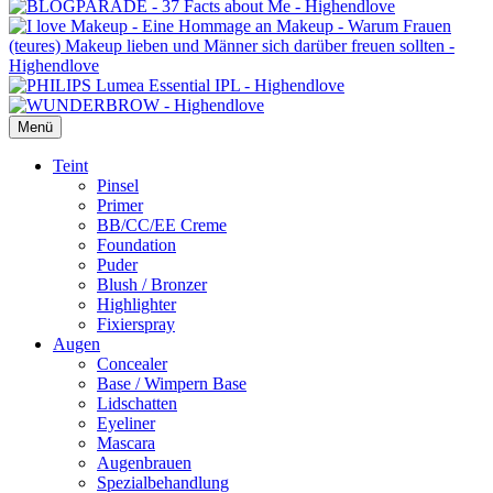
Menü
Primäres
Teint
Pinsel
Menü
Primer
BB/CC/EE Creme
Foundation
Puder
Blush / Bronzer
Highlighter
Fixierspray
Augen
Concealer
Base / Wimpern Base
Lidschatten
Eyeliner
Mascara
Augenbrauen
Spezialbehandlung