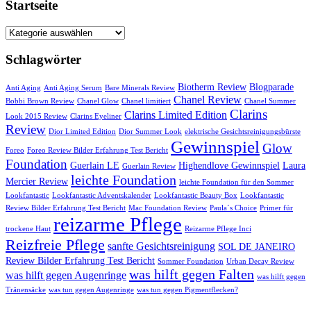
Startseite
Startseite
Schlagwörter
Biotherm Review
Blogparade
Anti Aging
Anti Aging Serum
Bare Minerals Review
Chanel Review
Bobbi Brown Review
Chanel Glow
Chanel limitiert
Chanel Summer
Clarins
Clarins Limited Edition
Look 2015 Review
Clarins Eyeliner
Review
Dior Limited Edition
Dior Summer Look
elektrische Gesichtsreinigungsbürste
Gewinnspiel
Glow
Foreo
Foreo Review Bilder Erfahrung Test Bericht
Foundation
Guerlain LE
Highendlove Gewinnspiel
Laura
Guerlain Review
leichte Foundation
Mercier Review
leichte Foundation für den Sommer
Lookfantastic
Lookfantastic Adventskalender
Lookfantastic Beauty Box
Lookfantastic
Review Bilder Erfahrung Test Bericht
Mac Foundation Review
Paula´s Choice
Primer für
reizarme Pflege
trockene Haut
Reizarme Pflege Inci
Reizfreie Pflege
sanfte Gesichtsreinigung
SOL DE JANEIRO
Review Bilder Erfahrung Test Bericht
Sommer Foundation
Urban Decay Review
was hilft gegen Falten
was hilft gegen Augenringe
was hilft gegen
Tränensäcke
was tun gegen Augenringe
was tun gegen Pigmentflecken?