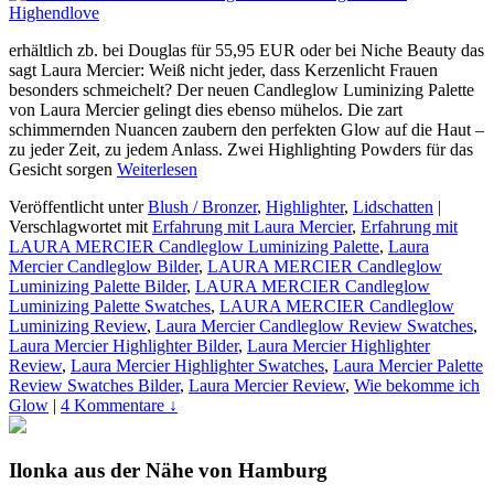
erhältlich zb. bei Douglas für 55,95 EUR oder bei Niche Beauty das
sagt Laura Mercier: Weiß nicht jeder, dass Kerzenlicht Frauen
besonders schmeichelt? Der neuen Candleglow Luminizing Palette
von Laura Mercier gelingt dies ebenso mühelos. Die zart
schimmernden Nuancen zaubern den perfekten Glow auf die Haut –
zu jeder Zeit, zu jedem Anlass. Zwei Highlighting Powders für das
Gesicht sorgen
Weiterlesen
Veröffentlicht unter
Blush / Bronzer
,
Highlighter
,
Lidschatten
|
Verschlagwortet mit
Erfahrung mit Laura Mercier
,
Erfahrung mit
LAURA MERCIER Candleglow Luminizing Palette
,
Laura
Mercier Candleglow Bilder
,
LAURA MERCIER Candleglow
Luminizing Palette Bilder
,
LAURA MERCIER Candleglow
Luminizing Palette Swatches
,
LAURA MERCIER Candleglow
Luminizing Review
,
Laura Mercier Candleglow Review Swatches
,
Laura Mercier Highlighter Bilder
,
Laura Mercier Highlighter
Review
,
Laura Mercier Highlighter Swatches
,
Laura Mercier Palette
Review Swatches Bilder
,
Laura Mercier Review
,
Wie bekomme ich
Glow
|
4 Kommentare ↓
Ilonka aus der Nähe von Hamburg