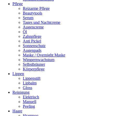
Pflege
Reizarme Pflege
Beautytools
Serum
Tages und Nachtcreme
Augencreme
Öl
Zahnpflege
Anti Pickel
Sonnenschutz
Augenpads
Maske / Overnight Maske
Wimpernwachstum
Selbstbräuner
Körperpflege
Lippen
Lippenstift
Lipbalm
Gloss
Reinigung
Elektrisch
Manuell
Peeling
Haare
Shampoo