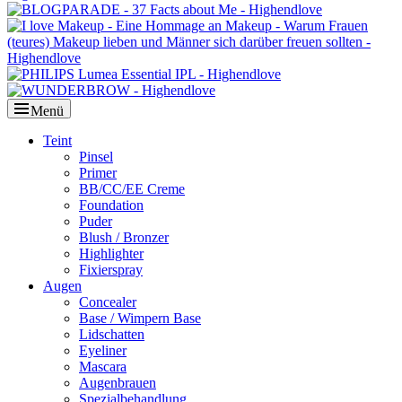
Menü
Primäres
Teint
Pinsel
Menü
Primer
BB/CC/EE Creme
Foundation
Puder
Blush / Bronzer
Highlighter
Fixierspray
Augen
Concealer
Base / Wimpern Base
Lidschatten
Eyeliner
Mascara
Augenbrauen
Spezialbehandlung