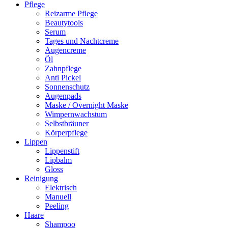
Pflege
Reizarme Pflege
Beautytools
Serum
Tages und Nachtcreme
Augencreme
Öl
Zahnpflege
Anti Pickel
Sonnenschutz
Augenpads
Maske / Overnight Maske
Wimpernwachstum
Selbstbräuner
Körperpflege
Lippen
Lippenstift
Lipbalm
Gloss
Reinigung
Elektrisch
Manuell
Peeling
Haare
Shampoo