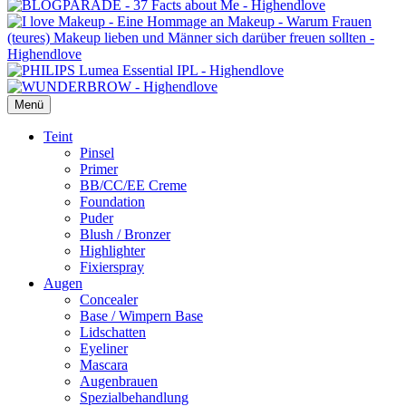
Menü
Primäres
Teint
Pinsel
Menü
Primer
BB/CC/EE Creme
Foundation
Puder
Blush / Bronzer
Highlighter
Fixierspray
Augen
Concealer
Base / Wimpern Base
Lidschatten
Eyeliner
Mascara
Augenbrauen
Spezialbehandlung