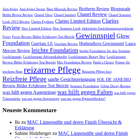
Biotherm Review
Blogparade
Anti Aging
Anti Aging Serum
Bare Minerals Review
Chanel Review
Bobbi Brown Review
Chanel Glow
Chanel limitiert
Chanel Summer
Clarins
Clarins Limited Edition
Look 2015 Review
Clarins Eyeliner
Review
Dior Limited Edition
Dior Summer Look
elektrische Gesichtsreinigungsbürste
Gewinnspiel
Glow
Foreo
Foreo Review Bilder Erfahrung Test Bericht
Foundation
Guerlain LE
Highendlove Gewinnspiel
Laura
Guerlain Review
leichte Foundation
Mercier Review
leichte Foundation für den Sommer
Lookfantastic
Lookfantastic Adventskalender
Lookfantastic Beauty Box
Lookfantastic
Review Bilder Erfahrung Test Bericht
Mac Foundation Review
Paula´s Choice
Primer für
reizarme Pflege
trockene Haut
Reizarme Pflege Inci
Reizfreie Pflege
sanfte Gesichtsreinigung
SOL DE JANEIRO
Review Bilder Erfahrung Test Bericht
Sommer Foundation
Urban Decay Review
was hilft gegen Falten
was hilft gegen Augenringe
was hilft gegen
Tränensäcke
was tun gegen Augenringe
was tun gegen Pigmentflecken?
Neueste Kommentare
Ilo
zu
MAC Lippenstifte und deren Finish Übersicht &
Erklärung
Sabine Holzberger
zu
MAC Lippenstifte und deren Finish