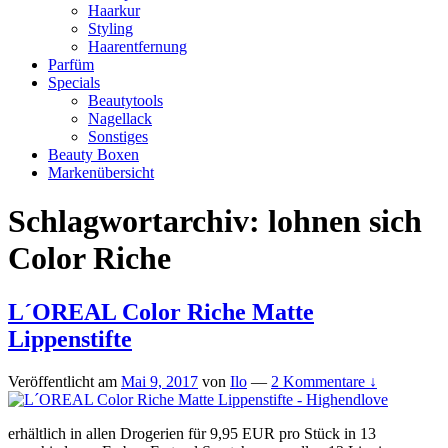
Haarkur
Styling
Haarentfernung
Parfüm
Specials
Beautytools
Nagellack
Sonstiges
Beauty Boxen
Markenübersicht
Schlagwortarchiv:
lohnen sich
Color Riche
L´OREAL Color Riche Matte
Lippenstifte
Veröffentlicht am
Mai 9, 2017
von
Ilo
—
2 Kommentare ↓
erhältlich in allen Drogerien für 9,95 EUR pro Stück in 13