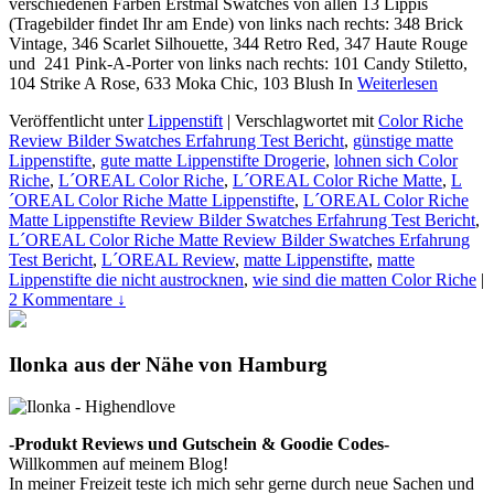
verschiedenen Farben Erstmal Swatches von allen 13 Lippis
(Tragebilder findet Ihr am Ende) von links nach rechts: 348 Brick
Vintage, 346 Scarlet Silhouette, 344 Retro Red, 347 Haute Rouge
und 241 Pink-A-Porter von links nach rechts: 101 Candy Stiletto,
104 Strike A Rose, 633 Moka Chic, 103 Blush In
Weiterlesen
Veröffentlicht unter
Lippenstift
|
Verschlagwortet mit
Color Riche
Review Bilder Swatches Erfahrung Test Bericht
,
günstige matte
Lippenstifte
,
gute matte Lippenstifte Drogerie
,
lohnen sich Color
Riche
,
L´OREAL Color Riche
,
L´OREAL Color Riche Matte
,
L
´OREAL Color Riche Matte Lippenstifte
,
L´OREAL Color Riche
Matte Lippenstifte Review Bilder Swatches Erfahrung Test Bericht
,
L´OREAL Color Riche Matte Review Bilder Swatches Erfahrung
Test Bericht
,
L´OREAL Review
,
matte Lippenstifte
,
matte
Lippenstifte die nicht austrocknen
,
wie sind die matten Color Riche
|
2 Kommentare ↓
Ilonka aus der Nähe von Hamburg
-Produkt Reviews und Gutschein & Goodie Codes-
Willkommen auf meinem Blog!
In meiner Freizeit teste ich mich sehr gerne durch neue Sachen und