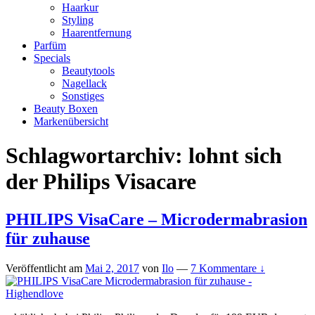
Haarkur
Styling
Haarentfernung
Parfüm
Specials
Beautytools
Nagellack
Sonstiges
Beauty Boxen
Markenübersicht
Schlagwortarchiv:
lohnt sich
der Philips Visacare
PHILIPS VisaCare – Microdermabrasion
für zuhause
Veröffentlicht am
Mai 2, 2017
von
Ilo
—
7 Kommentare ↓