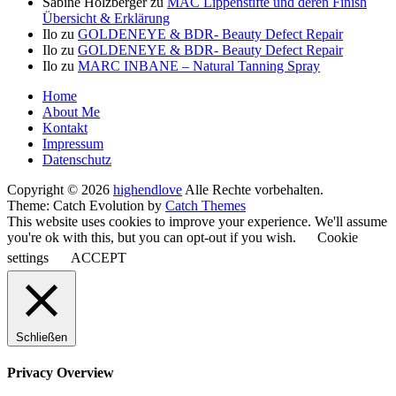
Sabine Holzberger
zu
MAC Lippenstifte und deren Finish
Übersicht & Erklärung
Ilo
zu
GOLDENEYE & BDR- Beauty Defect Repair
Ilo
zu
GOLDENEYE & BDR- Beauty Defect Repair
Ilo
zu
MARC INBANE – Natural Tanning Spray
Seitenfuß-
Home
About Me
Menü
Kontakt
Impressum
Datenschutz
Copyright © 2026
highendlove
Alle Rechte vorbehalten.
Theme: Catch Evolution by
Catch Themes
This website uses cookies to improve your experience. We'll assume
you're ok with this, but you can opt-out if you wish.
Cookie
settings
ACCEPT
Schließen
Privacy Overview