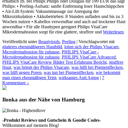
erhältlich zb. bei Philips Philips oder Douglas für 199 EUR das sagt
Philips: • Peeling-Aufsatz: sanfte Entfernung loser Hautschüppchen
• Air-Lift-System: Vakuummassage zur Anregung der
Mikrozirkulation • Akkubetrieben: 8 Stunden aufladen und bis zu 3
Wochen nutzen • Kabellos verwendbar und auch auf trockener Haut
anwendbar • Für alle Hauttypen geeignet Philips VisaCare
Mikrodermabrasion sorgt für eine glattere, straffere und
Weiterlesen
Veröffentlicht unter
Beautytools
,
Peeling
|
Verschlagwortet mit
glatteres ebenmäßigeres Hautbild
,
lohnt sich der Philips Visacare
,
Microdermabrasion für zuhause
,
PHILIPS VisaCare -
Microdermabrasion für zuhause
,
PHILIPS VisaCare Advanced
,
PHILIPS VisaCare Review Bilder Test Erfahrung Bericht
,
straffere
Haut
,
was bringt der Philips Visacare
,
was hilft bei Pigmentflecken
,
was hilft gegen Poren
,
was tun bei Pigmentflecken
,
wie bekommt
man einen ebenmäßigen Teint
,
wirksames Anti Aging
|
7
Kommentare ↓
Ilonka aus der Nähe von Hamburg
-Produkt Reviews und Gutschein & Goodie Codes-
Willkommen auf meinem Blog!