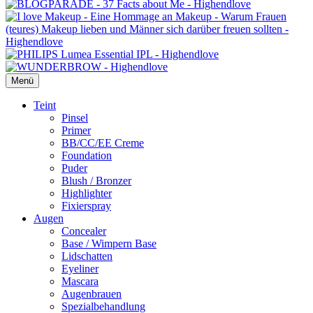
Menü
Primäres
Teint
Pinsel
Menü
Primer
BB/CC/EE Creme
Foundation
Puder
Blush / Bronzer
Highlighter
Fixierspray
Augen
Concealer
Base / Wimpern Base
Lidschatten
Eyeliner
Mascara
Augenbrauen
Spezialbehandlung