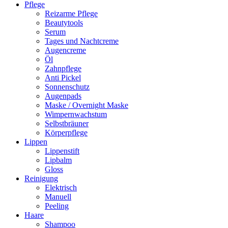
Pflege
Reizarme Pflege
Beautytools
Serum
Tages und Nachtcreme
Augencreme
Öl
Zahnpflege
Anti Pickel
Sonnenschutz
Augenpads
Maske / Overnight Maske
Wimpernwachstum
Selbstbräuner
Körperpflege
Lippen
Lippenstift
Lipbalm
Gloss
Reinigung
Elektrisch
Manuell
Peeling
Haare
Shampoo