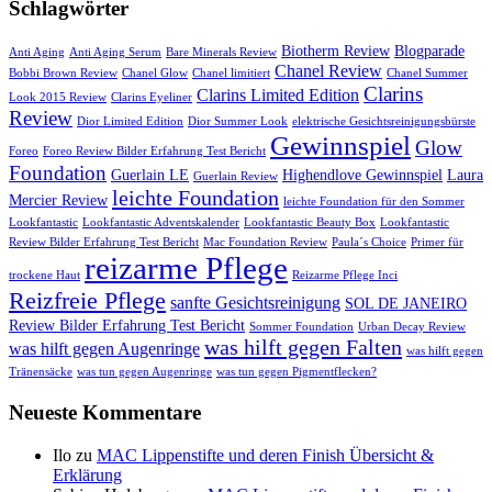
Schlagwörter
Biotherm Review
Blogparade
Anti Aging
Anti Aging Serum
Bare Minerals Review
Chanel Review
Bobbi Brown Review
Chanel Glow
Chanel limitiert
Chanel Summer
Clarins
Clarins Limited Edition
Look 2015 Review
Clarins Eyeliner
Review
Dior Limited Edition
Dior Summer Look
elektrische Gesichtsreinigungsbürste
Gewinnspiel
Glow
Foreo
Foreo Review Bilder Erfahrung Test Bericht
Foundation
Guerlain LE
Highendlove Gewinnspiel
Laura
Guerlain Review
leichte Foundation
Mercier Review
leichte Foundation für den Sommer
Lookfantastic
Lookfantastic Adventskalender
Lookfantastic Beauty Box
Lookfantastic
Review Bilder Erfahrung Test Bericht
Mac Foundation Review
Paula´s Choice
Primer für
reizarme Pflege
trockene Haut
Reizarme Pflege Inci
Reizfreie Pflege
sanfte Gesichtsreinigung
SOL DE JANEIRO
Review Bilder Erfahrung Test Bericht
Sommer Foundation
Urban Decay Review
was hilft gegen Falten
was hilft gegen Augenringe
was hilft gegen
Tränensäcke
was tun gegen Augenringe
was tun gegen Pigmentflecken?
Neueste Kommentare
Ilo
zu
MAC Lippenstifte und deren Finish Übersicht &
Erklärung