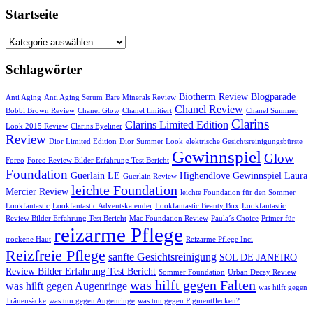
Startseite
Startseite
Schlagwörter
Biotherm Review
Blogparade
Anti Aging
Anti Aging Serum
Bare Minerals Review
Chanel Review
Bobbi Brown Review
Chanel Glow
Chanel limitiert
Chanel Summer
Clarins
Clarins Limited Edition
Look 2015 Review
Clarins Eyeliner
Review
Dior Limited Edition
Dior Summer Look
elektrische Gesichtsreinigungsbürste
Gewinnspiel
Glow
Foreo
Foreo Review Bilder Erfahrung Test Bericht
Foundation
Guerlain LE
Highendlove Gewinnspiel
Laura
Guerlain Review
leichte Foundation
Mercier Review
leichte Foundation für den Sommer
Lookfantastic
Lookfantastic Adventskalender
Lookfantastic Beauty Box
Lookfantastic
Review Bilder Erfahrung Test Bericht
Mac Foundation Review
Paula´s Choice
Primer für
reizarme Pflege
trockene Haut
Reizarme Pflege Inci
Reizfreie Pflege
sanfte Gesichtsreinigung
SOL DE JANEIRO
Review Bilder Erfahrung Test Bericht
Sommer Foundation
Urban Decay Review
was hilft gegen Falten
was hilft gegen Augenringe
was hilft gegen
Tränensäcke
was tun gegen Augenringe
was tun gegen Pigmentflecken?