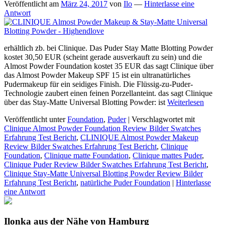
Veröffentlicht am
März 24, 2017
von
Ilo
—
Hinterlasse eine
Antwort
erhältlich zb. bei Clinique. Das Puder Stay Matte Blotting Powder
kostet 30,50 EUR (scheint gerade ausverkauft zu sein) und die
Almost Powder Foundation kostet 35 EUR das sagt Clinique über
das Almost Powder Makeup SPF 15 ist ein ultranatürliches
Pudermakeup für ein seidiges Finish. Die Flüssig-zu-Puder-
Technologie zaubert einen feinen Porzellanteint. das sagt Clinique
über das Stay-Matte Universal Blotting Powder: ist
Weiterlesen
Veröffentlicht unter
Foundation
,
Puder
|
Verschlagwortet mit
Clinique Almost Powder Foundation Review Bilder Swatches
Erfahrung Test Bericht
,
CLINIQUE Almost Powder Makeup
Review Bilder Swatches Erfahrung Test Bericht
,
Clinique
Foundation
,
Clinique matte Foundation
,
Clinique mattes Puder
,
Clinique Puder Review Bilder Swatches Erfahrung Test Bericht
,
Clinique Stay-Matte Universal Blotting Powder Review Bilder
Erfahrung Test Bericht
,
natürliche Puder Foundation
|
Hinterlasse
eine Antwort
Ilonka aus der Nähe von Hamburg