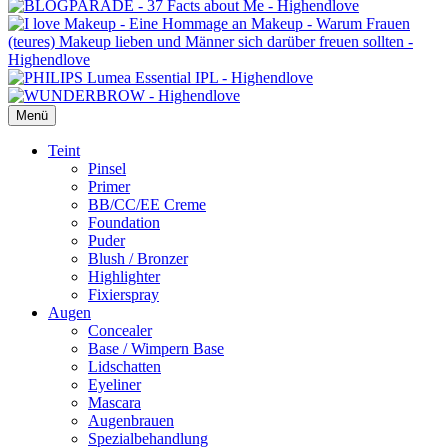
Menü
Primäres
Teint
Pinsel
Menü
Primer
BB/CC/EE Creme
Foundation
Puder
Blush / Bronzer
Highlighter
Fixierspray
Augen
Concealer
Base / Wimpern Base
Lidschatten
Eyeliner
Mascara
Augenbrauen
Spezialbehandlung