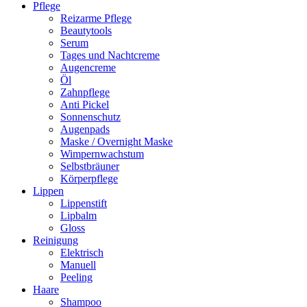
Pflege
Reizarme Pflege
Beautytools
Serum
Tages und Nachtcreme
Augencreme
Öl
Zahnpflege
Anti Pickel
Sonnenschutz
Augenpads
Maske / Overnight Maske
Wimpernwachstum
Selbstbräuner
Körperpflege
Lippen
Lippenstift
Lipbalm
Gloss
Reinigung
Elektrisch
Manuell
Peeling
Haare
Shampoo