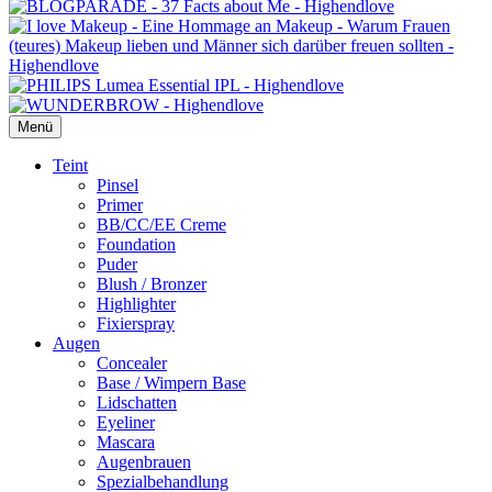
Menü
Primäres
Teint
Pinsel
Menü
Primer
BB/CC/EE Creme
Foundation
Puder
Blush / Bronzer
Highlighter
Fixierspray
Augen
Concealer
Base / Wimpern Base
Lidschatten
Eyeliner
Mascara
Augenbrauen
Spezialbehandlung