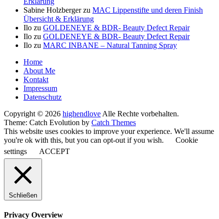
Erklärung
Sabine Holzberger
zu
MAC Lippenstifte und deren Finish
Übersicht & Erklärung
Ilo
zu
GOLDENEYE & BDR- Beauty Defect Repair
Ilo
zu
GOLDENEYE & BDR- Beauty Defect Repair
Ilo
zu
MARC INBANE – Natural Tanning Spray
Seitenfuß-
Home
About Me
Menü
Kontakt
Impressum
Datenschutz
Copyright © 2026
highendlove
Alle Rechte vorbehalten.
Theme: Catch Evolution by
Catch Themes
This website uses cookies to improve your experience. We'll assume
you're ok with this, but you can opt-out if you wish.
Cookie
settings
ACCEPT
Schließen
Privacy Overview