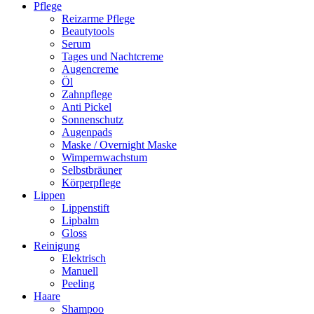
Pflege
Reizarme Pflege
Beautytools
Serum
Tages und Nachtcreme
Augencreme
Öl
Zahnpflege
Anti Pickel
Sonnenschutz
Augenpads
Maske / Overnight Maske
Wimpernwachstum
Selbstbräuner
Körperpflege
Lippen
Lippenstift
Lipbalm
Gloss
Reinigung
Elektrisch
Manuell
Peeling
Haare
Shampoo