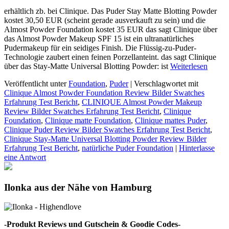
erhältlich zb. bei Clinique. Das Puder Stay Matte Blotting Powder
kostet 30,50 EUR (scheint gerade ausverkauft zu sein) und die
Almost Powder Foundation kostet 35 EUR das sagt Clinique über
das Almost Powder Makeup SPF 15 ist ein ultranatürliches
Pudermakeup für ein seidiges Finish. Die Flüssig-zu-Puder-
Technologie zaubert einen feinen Porzellanteint. das sagt Clinique
über das Stay-Matte Universal Blotting Powder: ist
Weiterlesen
Veröffentlicht unter
Foundation
,
Puder
|
Verschlagwortet mit
Clinique Almost Powder Foundation Review Bilder Swatches
Erfahrung Test Bericht
,
CLINIQUE Almost Powder Makeup
Review Bilder Swatches Erfahrung Test Bericht
,
Clinique
Foundation
,
Clinique matte Foundation
,
Clinique mattes Puder
,
Clinique Puder Review Bilder Swatches Erfahrung Test Bericht
,
Clinique Stay-Matte Universal Blotting Powder Review Bilder
Erfahrung Test Bericht
,
natürliche Puder Foundation
|
Hinterlasse
eine Antwort
Ilonka aus der Nähe von Hamburg
-Produkt Reviews und Gutschein & Goodie Codes-