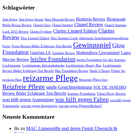
Schlagwörter
Biotherm Review
Blogparade
Anti Aging
Anti Aging Serum
Bare Minerals Review
Chanel Review
Bobbi Brown Review
Chanel Glow
Chanel limitiert
Chanel Summer
Clarins
Clarins Limited Edition
Look 2015 Review
Clarins Eyeliner
Review
Dior Limited Edition
Dior Summer Look
elektrische Gesichtsreinigungsbürste
Gewinnspiel
Glow
Foreo
Foreo Review Bilder Erfahrung Test Bericht
Foundation
Guerlain LE
Highendlove Gewinnspiel
Laura
Guerlain Review
leichte Foundation
Mercier Review
leichte Foundation für den Sommer
Lookfantastic
Lookfantastic Adventskalender
Lookfantastic Beauty Box
Lookfantastic
Review Bilder Erfahrung Test Bericht
Mac Foundation Review
Paula´s Choice
Primer für
reizarme Pflege
trockene Haut
Reizarme Pflege Inci
Reizfreie Pflege
sanfte Gesichtsreinigung
SOL DE JANEIRO
Review Bilder Erfahrung Test Bericht
Sommer Foundation
Urban Decay Review
was hilft gegen Falten
was hilft gegen Augenringe
was hilft gegen
Tränensäcke
was tun gegen Augenringe
was tun gegen Pigmentflecken?
Neueste Kommentare
Ilo
zu
MAC Lippenstifte und deren Finish Übersicht &