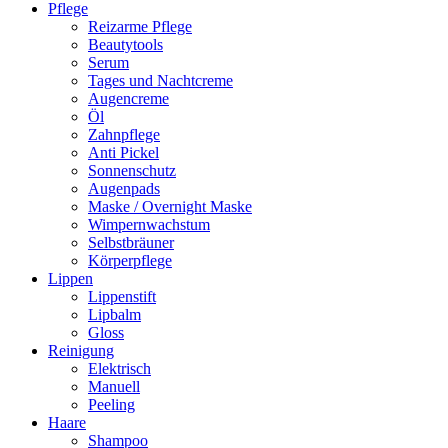
Pflege
Reizarme Pflege
Beautytools
Serum
Tages und Nachtcreme
Augencreme
Öl
Zahnpflege
Anti Pickel
Sonnenschutz
Augenpads
Maske / Overnight Maske
Wimpernwachstum
Selbstbräuner
Körperpflege
Lippen
Lippenstift
Lipbalm
Gloss
Reinigung
Elektrisch
Manuell
Peeling
Haare
Shampoo