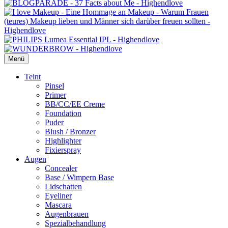
Menü
Primäres
Teint
Pinsel
Menü
Primer
BB/CC/EE Creme
Foundation
Puder
Blush / Bronzer
Highlighter
Fixierspray
Augen
Concealer
Base / Wimpern Base
Lidschatten
Eyeliner
Mascara
Augenbrauen
Spezialbehandlung