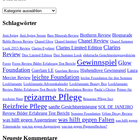
Startseite
Schlagwörter
Biotherm Review
Blogparade
Anti Aging
Anti Aging Serum
Bare Minerals Review
Chanel Review
Bobbi Brown Review
Chanel Glow
Chanel limitiert
Chanel Summer
Clarins
Clarins Limited Edition
Look 2015 Review
Clarins Eyeliner
Review
Dior Limited Edition
Dior Summer Look
elektrische Gesichtsreinigungsbürste
Gewinnspiel
Glow
Foreo
Foreo Review Bilder Erfahrung Test Bericht
Foundation
Guerlain LE
Highendlove Gewinnspiel
Laura
Guerlain Review
leichte Foundation
Mercier Review
leichte Foundation für den Sommer
Lookfantastic
Lookfantastic Adventskalender
Lookfantastic Beauty Box
Lookfantastic
Review Bilder Erfahrung Test Bericht
Mac Foundation Review
Paula´s Choice
Primer für
reizarme Pflege
trockene Haut
Reizarme Pflege Inci
Reizfreie Pflege
sanfte Gesichtsreinigung
SOL DE JANEIRO
Review Bilder Erfahrung Test Bericht
Sommer Foundation
Urban Decay Review
was hilft gegen Falten
was hilft gegen Augenringe
was hilft gegen
Tränensäcke
was tun gegen Augenringe
was tun gegen Pigmentflecken?
Neueste Kommentare