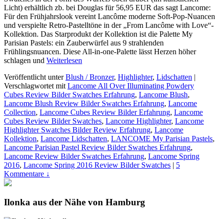
Licht) erhältlich zb. bei Douglas für 56,95 EUR das sagt Lancome:
Für den Frühjahrslook vereint Lancôme moderne Soft-Pop-Nuancen
und verspielte Retro-Pastelltöne in der „From Lancôme with Love“-
Kollektion. Das Starprodukt der Kollektion ist die Palette My
Parisian Pastels: ein Zauberwürfel aus 9 strahlenden
Frühlingsnuancen. Diese All-in-one-Palette lässt Herzen höher
schlagen und
Weiterlesen
Veröffentlicht unter
Blush / Bronzer
,
Highlighter
,
Lidschatten
|
Verschlagwortet mit
Lancome All Over Illuminating Powdery
Cubes Review Bilder Swatches Erfahrung
,
Lancome Blush
,
Lancome Blush Review Bilder Swatches Erfahrung
,
Lancome
Collection
,
Lancome Cubes Review Bilder Erfahrung
,
Lancome
Cubes Review Bilder Swatches
,
Lancome Highlighter
,
Lancome
Highlighter Swatches Bilder Review Erfahrung
,
Lancome
Kollektion
,
Lancome Lidschatten
,
LANCOME My Parisian Pastels
,
Lancome Parisian Pastel Review Bilder Swatches Erfahrung
,
Lancome Review Bilder Swatches Erfahrung
,
Lancome Spring
2016
,
Lancome Spring 2016 Review Bilder Swatches
|
5
Kommentare ↓
Ilonka aus der Nähe von Hamburg