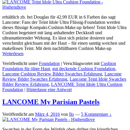
erhältlich zb. bei Douglas für 42,99 EUR in 6 Farben das sagt
Lancome: Fans der Teint Idole Ultra Flüssig-Foundation werden
dieses flüssige Kompakt-Cushion-Make-up lieben! Teint Idole Ultra
Cushion begeistert mit lang anhaltender Deckkraft und
ultramattierender Wirkung. Es lässt sich präzise dosieren und
verschmilzt gleichsam mit der Haut – für einen samtig weichen und
makellosen Teint. Mit dem nachfüllbaren Cushion Make-up
Weiterlesen
Veröffentlicht unter
Foundation
|
Verschlagwortet mit
Cushion
Foundation für ölige Haut
,
gut deckende Cushion Foundation
,
Lancome Cushion Review Bilder Swatches Erfahrung
,
Lancome
Review Bilder Swatches Erfahrung
,
Lancome Teint Idole Swatches
Bilder Review Erfahrung
,
LANCOME Teint Idole Ultra Cushion
Foundation
|
Hinterlasse eine Antwort
LANCOME My Parisian Pastels
Veröffentlicht am
März 4, 2016
von
Ilo
—
5 Kommentare ↓
Swatches in der Form des Würfels oben drüber (im künstlichen