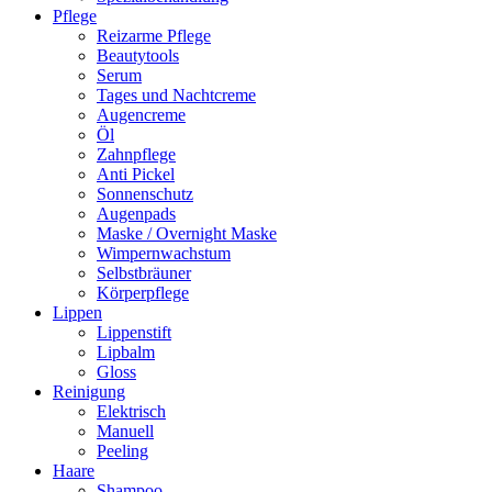
Pflege
Reizarme Pflege
Beautytools
Serum
Tages und Nachtcreme
Augencreme
Öl
Zahnpflege
Anti Pickel
Sonnenschutz
Augenpads
Maske / Overnight Maske
Wimpernwachstum
Selbstbräuner
Körperpflege
Lippen
Lippenstift
Lipbalm
Gloss
Reinigung
Elektrisch
Manuell
Peeling
Haare
Shampoo